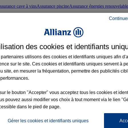
ssurance cave à vins
Assurance piscine
Assurance énergies renouvelabl
Continue
nté frontaliers suisses
Conseils santé
ilisation des cookies et identifiants uniq
évoyance
Assurance dépendance
Assurance obsèques
Assurance handica
partenaires utilisons des cookies et identifiants uniques afin d'
ence sur le site. Ces cookies et identifiants uniques servent à p
nce chat
Conseils animal de compagnie
u site, en mesurer la fréquentation, permettre des publicités cib
 performances.
ents de la vie
Assurance scolaire
Assurance Loisirs
Conseils famille
sur le bouton "Accepter" vous acceptez tous les cookies et ident
s pouvez aussi modifier vos choix à tout moment via le lien "Gé
ticuliers
Protection juridique immobilière
Protection juridique courtiers
Pr
cessible dans le pied de page.
Gérer les cookies et identifiants uniques
Acc