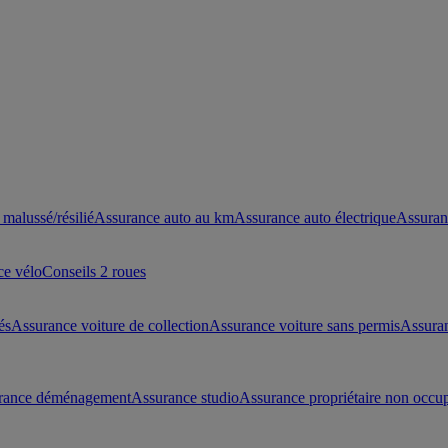
malussé/résilié
Assurance auto au km
Assurance auto électrique
Assuran
ce vélo
Conseils 2 roues
és
Assurance voiture de collection
Assurance voiture sans permis
Assura
rance déménagement
Assurance studio
Assurance propriétaire non occu