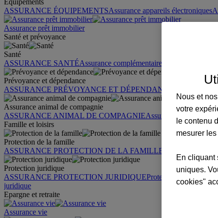
Équipements
ASSURANCE ÉQUIPEMENTS
Assurance appareils électroniques
A
Assurance prêt immobilier
Santé et prévoyance
Santé
ASSURANCE SANTÉ
Assurance complémentaire santé
Assurance sa
Ut
Prévoyance et dépendance
ASSURANCE PRÉVOYANCE ET DÉPENDANCE
Assurance pr
Nous et nos 
Assurance animal de compagnie
votre expéri
ASSURANCE ANIMAL DE COMPAGNIE
Assurance chien
Assura
le contenu d
Famille et loisirs
mesurer les
Protection de la famille
ASSURANCE PROTECTION DE LA FAMILLE
Garantie des accid
En cliquant 
Protection juridique
uniques. Vou
ASSURANCE PROTECTION JURIDIQUE
Protection juridique par
cookies" ac
juridique
Epargne et retraite
Assurance vie