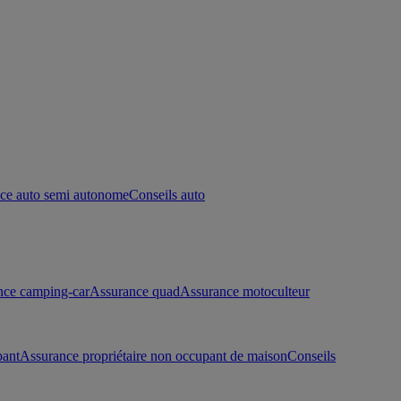
ce auto semi autonome
Conseils auto
nce camping-car
Assurance quad
Assurance motoculteur
pant
Assurance propriétaire non occupant de maison
Conseils