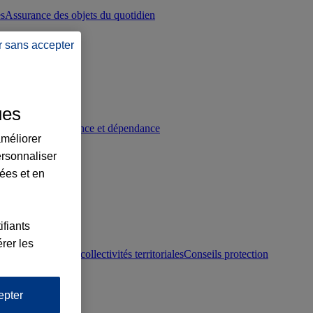
es
Assurance des objets du quotidien
r sans accepter
ues
p
Conseils prévoyance et dépendance
améliorer
ersonnaliser
lées et en
ifiants
rer les
otection juridique collectivités territoriales
Conseils protection
epter