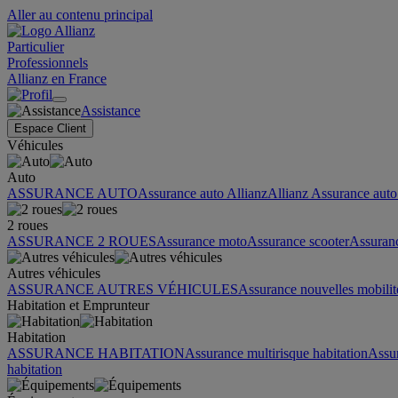
Aller au contenu principal
Particulier
Professionnels
Allianz en France
Assistance
Espace Client
Véhicules
Auto
ASSURANCE AUTO
Assurance auto Allianz
Allianz Assurance auto 
2 roues
ASSURANCE 2 ROUES
Assurance moto
Assurance scooter
Assuran
Autres véhicules
ASSURANCE AUTRES VÉHICULES
Assurance nouvelles mobilit
Habitation et Emprunteur
Habitation
ASSURANCE HABITATION
Assurance multirisque habitation
Assu
habitation