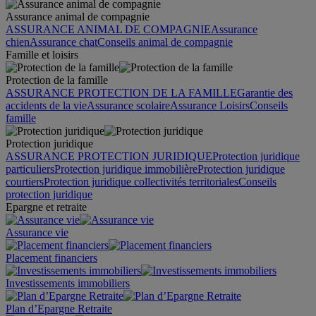
Assurance animal de compagnie
ASSURANCE ANIMAL DE COMPAGNIE
Assurance
chien
Assurance chat
Conseils animal de compagnie
Famille et loisirs
Protection de la famille
ASSURANCE PROTECTION DE LA FAMILLE
Garantie des
accidents de la vie
Assurance scolaire
Assurance Loisirs
Conseils
famille
Protection juridique
ASSURANCE PROTECTION JURIDIQUE
Protection juridique
particuliers
Protection juridique immobilière
Protection juridique
courtiers
Protection juridique collectivités territoriales
Conseils
protection juridique
Epargne et retraite
Assurance vie
Placement financiers
Investissements immobiliers
Plan d’Epargne Retraite