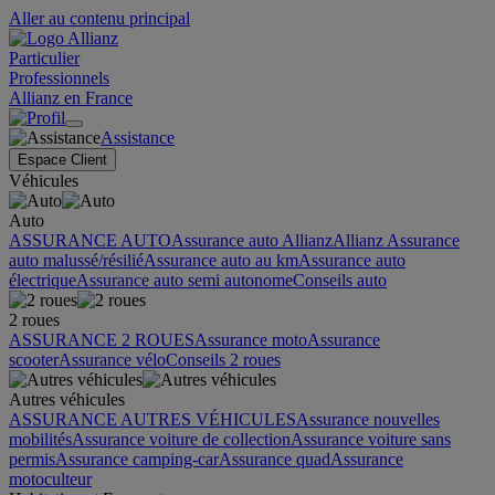
Aller au contenu principal
Particulier
Professionnels
Allianz en France
Assistance
Espace Client
Véhicules
Auto
ASSURANCE AUTO
Assurance auto Allianz
Allianz Assurance
auto malussé/résilié
Assurance auto au km
Assurance auto
électrique
Assurance auto semi autonome
Conseils auto
2 roues
ASSURANCE 2 ROUES
Assurance moto
Assurance
scooter
Assurance vélo
Conseils 2 roues
Autres véhicules
ASSURANCE AUTRES VÉHICULES
Assurance nouvelles
mobilités
Assurance voiture de collection
Assurance voiture sans
permis
Assurance camping-car
Assurance quad
Assurance
motoculteur