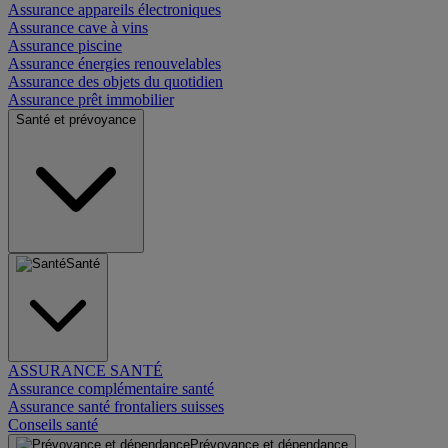
Assurance appareils électroniques
Assurance cave à vins
Assurance piscine
Assurance énergies renouvelables
Assurance des objets du quotidien
Assurance prêt immobilier
Santé et prévoyance
Santé
ASSURANCE SANTÉ
Assurance complémentaire santé
Assurance santé frontaliers suisses
Conseils santé
Prévoyance et dépendance