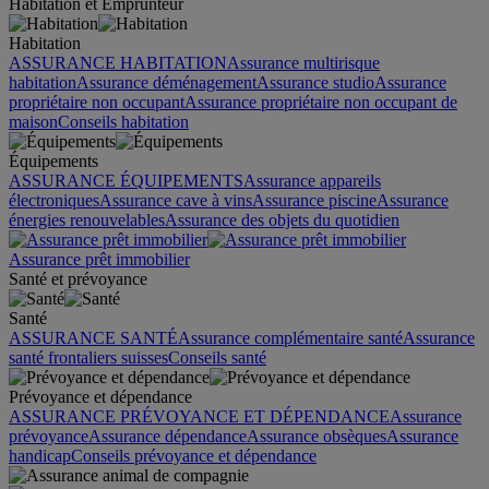
Habitation et Emprunteur
Habitation
ASSURANCE HABITATION
Assurance multirisque
habitation
Assurance déménagement
Assurance studio
Assurance
propriétaire non occupant
Assurance propriétaire non occupant de
maison
Conseils habitation
Équipements
ASSURANCE ÉQUIPEMENTS
Assurance appareils
électroniques
Assurance cave à vins
Assurance piscine
Assurance
énergies renouvelables
Assurance des objets du quotidien
Assurance prêt immobilier
Santé et prévoyance
Santé
ASSURANCE SANTÉ
Assurance complémentaire santé
Assurance
santé frontaliers suisses
Conseils santé
Prévoyance et dépendance
ASSURANCE PRÉVOYANCE ET DÉPENDANCE
Assurance
prévoyance
Assurance dépendance
Assurance obsèques
Assurance
handicap
Conseils prévoyance et dépendance