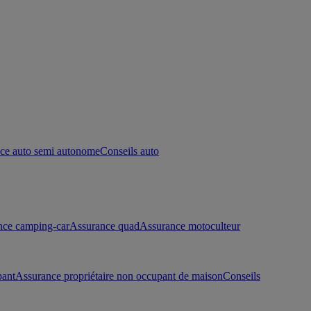
ce auto semi autonome
Conseils auto
nce camping-car
Assurance quad
Assurance motoculteur
pant
Assurance propriétaire non occupant de maison
Conseils