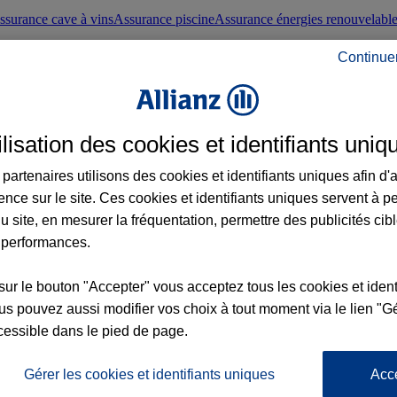
ssurance cave à vins
Assurance piscine
Assurance énergies renouvelabl
Continue
nté frontaliers suisses
Conseils santé
ilisation des cookies et identifiants uniq
évoyance
Assurance dépendance
Assurance obsèques
Assurance handica
partenaires utilisons des cookies et identifiants uniques afin d'
ence sur le site. Ces cookies et identifiants uniques servent à p
nce chat
Conseils animal de compagnie
u site, en mesurer la fréquentation, permettre des publicités cib
 performances.
ents de la vie
Assurance scolaire
Assurance Loisirs
Conseils famille
sur le bouton "Accepter" vous acceptez tous les cookies et ident
s pouvez aussi modifier vos choix à tout moment via le lien "Gé
ticuliers
Protection juridique immobilière
Protection juridique courtiers
Pr
cessible dans le pied de page.
Gérer les cookies et identifiants uniques
Acc