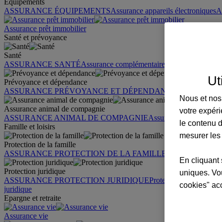
Équipements
ASSURANCE ÉQUIPEMENTS
Assurance appareils électroniques
A
Assurance prêt immobilier
Santé et prévoyance
Santé
ASSURANCE SANTÉ
Assurance complémentaire santé
Assurance sa
Ut
Prévoyance et dépendance
ASSURANCE PRÉVOYANCE ET DÉPENDANCE
Assurance pr
Nous et nos 
Assurance animal de compagnie
votre expéri
ASSURANCE ANIMAL DE COMPAGNIE
Assurance chien
Assura
le contenu d
Famille et loisirs
mesurer les
Protection de la famille
ASSURANCE PROTECTION DE LA FAMILLE
Garantie des accid
En cliquant 
Protection juridique
uniques. Vou
ASSURANCE PROTECTION JURIDIQUE
Protection juridique par
cookies" ac
juridique
Epargne et retraite
Assurance vie