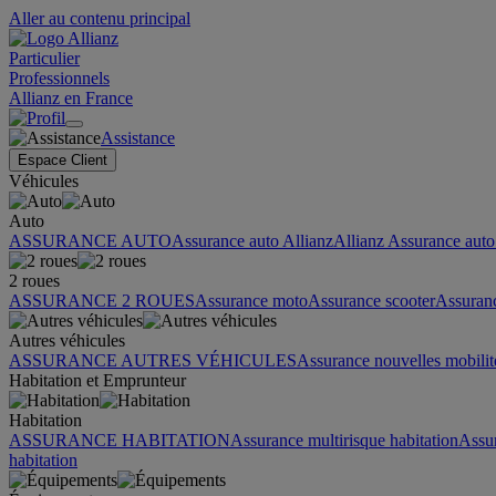
Aller au contenu principal
Particulier
Professionnels
Allianz en France
Assistance
Espace Client
Véhicules
Auto
ASSURANCE AUTO
Assurance auto Allianz
Allianz Assurance auto 
2 roues
ASSURANCE 2 ROUES
Assurance moto
Assurance scooter
Assuran
Autres véhicules
ASSURANCE AUTRES VÉHICULES
Assurance nouvelles mobilit
Habitation et Emprunteur
Habitation
ASSURANCE HABITATION
Assurance multirisque habitation
Assu
habitation