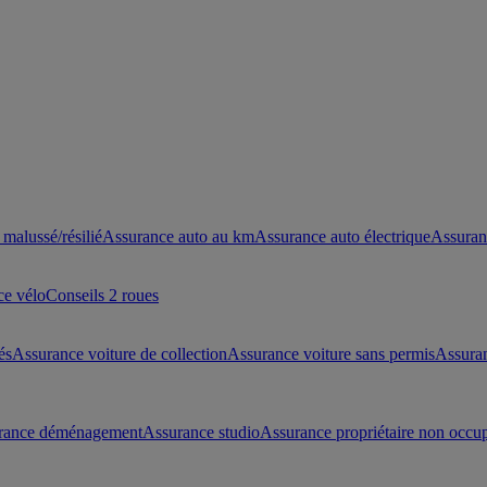
malussé/résilié
Assurance auto au km
Assurance auto électrique
Assuran
ce vélo
Conseils 2 roues
és
Assurance voiture de collection
Assurance voiture sans permis
Assura
rance déménagement
Assurance studio
Assurance propriétaire non occu