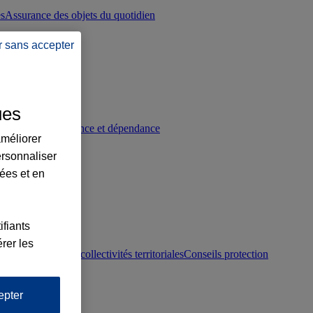
es
Assurance des objets du quotidien
r sans accepter
ues
p
Conseils prévoyance et dépendance
améliorer
ersonnaliser
lées et en
ifiants
rer les
otection juridique collectivités territoriales
Conseils protection
epter