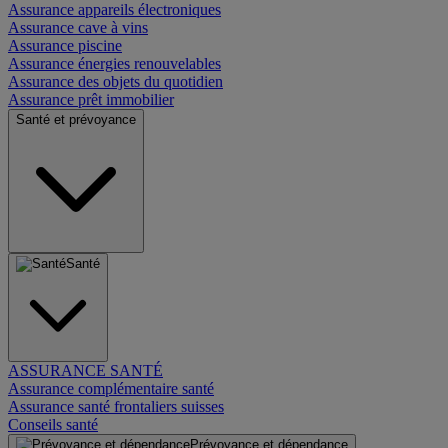
Assurance appareils électroniques
Assurance cave à vins
Assurance piscine
Assurance énergies renouvelables
Assurance des objets du quotidien
Assurance prêt immobilier
Santé et prévoyance
Santé
ASSURANCE SANTÉ
Assurance complémentaire santé
Assurance santé frontaliers suisses
Conseils santé
Prévoyance et dépendance