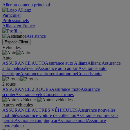
Aller au contenu principal
Particulier
Professionnels
Allianz en France
Assistance
Espace Client
Véhicules
Auto
ASSURANCE AUTO
Assurance auto Allianz
Allianz Assurance
auto malussé/résilié
Assurance auto au km
Assurance auto
électrique
Assurance auto semi autonome
Conseils auto
2 roues
ASSURANCE 2 ROUES
Assurance moto
Assurance
scooter
Assurance vélo
Conseils 2 roues
Autres véhicules
ASSURANCE AUTRES VÉHICULES
Assurance nouvelles
mobilités
Assurance voiture de collection
Assurance voiture sans
permis
Assurance camping-car
Assurance quad
Assurance
motoculteur