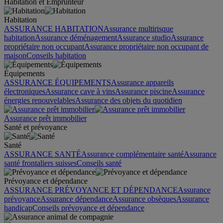
Habitation et Emprunteur
Habitation
ASSURANCE HABITATION
Assurance multirisque
habitation
Assurance déménagement
Assurance studio
Assurance
propriétaire non occupant
Assurance propriétaire non occupant de
maison
Conseils habitation
Équipements
ASSURANCE ÉQUIPEMENTS
Assurance appareils
électroniques
Assurance cave à vins
Assurance piscine
Assurance
énergies renouvelables
Assurance des objets du quotidien
Assurance prêt immobilier
Santé et prévoyance
Santé
ASSURANCE SANTÉ
Assurance complémentaire santé
Assurance
santé frontaliers suisses
Conseils santé
Prévoyance et dépendance
ASSURANCE PRÉVOYANCE ET DÉPENDANCE
Assurance
prévoyance
Assurance dépendance
Assurance obsèques
Assurance
handicap
Conseils prévoyance et dépendance