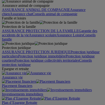
Assurance animal de compagnie
ASSURANCE ANIMAL DE COMPAGNIE
Assurance
chien
Assurance chat
Conseils animal de compagnie
Famille et loisirs
Protection de la famille
ASSURANCE PROTECTION DE LA FAMILLE
Garantie des
accidents de la vie
Assurance scolaire
Assurance Loisirs
Conseils
famille
Protection juridique
ASSURANCE PROTECTION JURIDIQUE
Protection juridique
particuliers
Protection juridique immobilière
Protection juridique
courtiers
Protection juridique collectivités territoriales
Conseils
protection juridique
Epargne et retraite
Assurance vie
Placement financiers
Investissements immobiliers
Plan d’Epargne Retraite