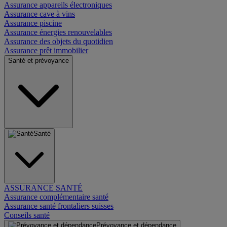
Assurance appareils électroniques
Assurance cave à vins
Assurance piscine
Assurance énergies renouvelables
Assurance des objets du quotidien
Assurance prêt immobilier
Santé et prévoyance
Santé
ASSURANCE SANTÉ
Assurance complémentaire santé
Assurance santé frontaliers suisses
Conseils santé
Prévoyance et dépendance