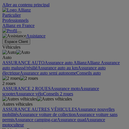
Aller au contenu principal
Particulier
Professionnels
Allianz en France
Assistance
Espace Client
Véhicules
Auto
ASSURANCE AUTO
Assurance auto Allianz
Allianz Assurance
auto malussé/résilié
Assurance auto au km
Assurance auto
électrique
Assurance auto semi autonome
Conseils auto
2 roues
ASSURANCE 2 ROUES
Assurance moto
Assurance
scooter
Assurance vélo
Conseils 2 roues
Autres véhicules
ASSURANCE AUTRES VÉHICULES
Assurance nouvelles
mobilités
Assurance voiture de collection
Assurance voiture sans
permis
Assurance camping-car
Assurance quad
Assurance
motoculteur