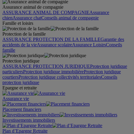
Assurance animal de compagnie
ASSURANCE ANIMAL DE COMPAGNIE
Assurance
chien
Assurance chat
Conseils animal de compagnie
Famille et loisirs
Protection de la famille
ASSURANCE PROTECTION DE LA FAMILLE
Garantie des
accidents de la vie
Assurance scolaire
Assurance Loisirs
Conseils
famille
Protection juridique
ASSURANCE PROTECTION JURIDIQUE
Protection juridique
particuliers
Protection juridique immobilière
Protection juridique
courtiers
Protection juridique collectivités territoriales
Conseils
protection juridique
Epargne et retraite
Assurance vie
Placement financiers
Investissements immobiliers
Plan d’Epargne Retraite