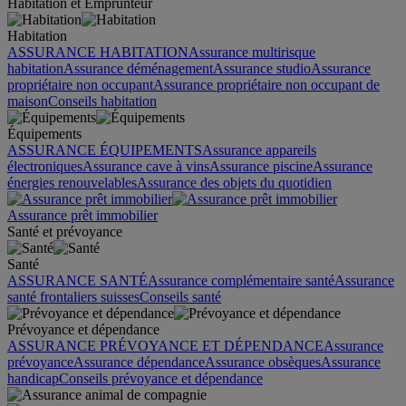
Habitation et Emprunteur
Habitation
ASSURANCE HABITATION
Assurance multirisque
habitation
Assurance déménagement
Assurance studio
Assurance
propriétaire non occupant
Assurance propriétaire non occupant de
maison
Conseils habitation
Équipements
ASSURANCE ÉQUIPEMENTS
Assurance appareils
électroniques
Assurance cave à vins
Assurance piscine
Assurance
énergies renouvelables
Assurance des objets du quotidien
Assurance prêt immobilier
Santé et prévoyance
Santé
ASSURANCE SANTÉ
Assurance complémentaire santé
Assurance
santé frontaliers suisses
Conseils santé
Prévoyance et dépendance
ASSURANCE PRÉVOYANCE ET DÉPENDANCE
Assurance
prévoyance
Assurance dépendance
Assurance obsèques
Assurance
handicap
Conseils prévoyance et dépendance