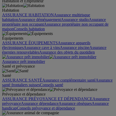
Habitation et Emprunteur
Habitation
ASSURANCE HABITATION
Assurance multirisque
habitation
Assurance déménagement
Assurance studio
Assurance
propriétaire non occupant
Assurance propriétaire non occupant de
maison
Conseils habitation
Équipements
ASSURANCE ÉQUIPEMENTS
Assurance appareils
électroniques
Assurance cave à vins
Assurance piscine
Assurance
énergies renouvelables
Assurance des objets du quotidien
Assurance prêt immobilier
Santé et prévoyance
Santé
ASSURANCE SANTÉ
Assurance complémentaire santé
Assurance
santé frontaliers suisses
Conseils santé
Prévoyance et dépendance
ASSURANCE PRÉVOYANCE ET DÉPENDANCE
Assurance
prévoyance
Assurance dépendance
Assurance obsèques
Assurance
handicap
Conseils prévoyance et dépendance