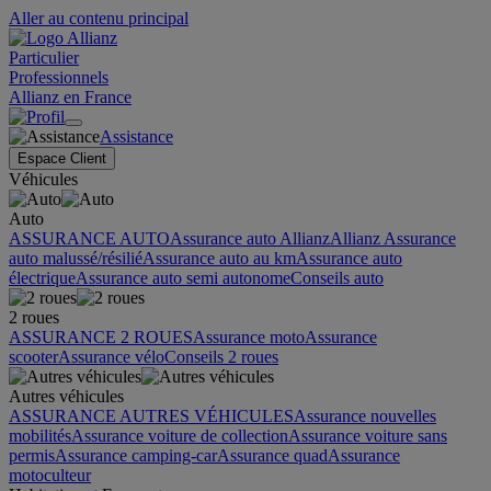
Aller au contenu principal
Particulier
Professionnels
Allianz en France
Assistance
Espace Client
Véhicules
Auto
ASSURANCE AUTO
Assurance auto Allianz
Allianz Assurance
auto malussé/résilié
Assurance auto au km
Assurance auto
électrique
Assurance auto semi autonome
Conseils auto
2 roues
ASSURANCE 2 ROUES
Assurance moto
Assurance
scooter
Assurance vélo
Conseils 2 roues
Autres véhicules
ASSURANCE AUTRES VÉHICULES
Assurance nouvelles
mobilités
Assurance voiture de collection
Assurance voiture sans
permis
Assurance camping-car
Assurance quad
Assurance
motoculteur