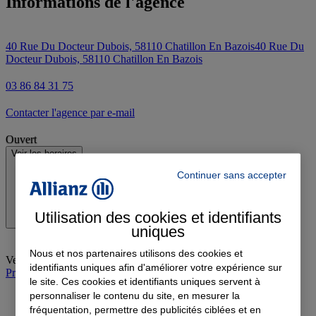
Informations de l'agence
40 Rue Du Docteur Dubois, 58110 Chatillon En Bazois
40 Rue Du
Docteur Dubois, 58110 Chatillon En Bazois
03 86 84 31 75
Contacter l'agence par e-mail
Ouvert
Voir les horaires
Continuer sans accepter
Utilisation des cookies et identifiants
uniques
Nous et nos partenaires utilisons des cookies et
Vendredi
:
09:00-12:00, 14:00-19:00
identifiants uniques afin d'améliorer votre expérience sur
Prendre rendez-vous à l'agence
le site. Ces cookies et identifiants uniques servent à
personnaliser le contenu du site, en mesurer la
fréquentation, permettre des publicités ciblées et en