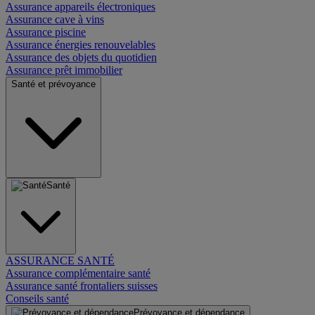
Assurance appareils électroniques
Assurance cave à vins
Assurance piscine
Assurance énergies renouvelables
Assurance des objets du quotidien
Assurance prêt immobilier
Santé et prévoyance
Santé
ASSURANCE SANTÉ
Assurance complémentaire santé
Assurance santé frontaliers suisses
Conseils santé
Prévoyance et dépendance