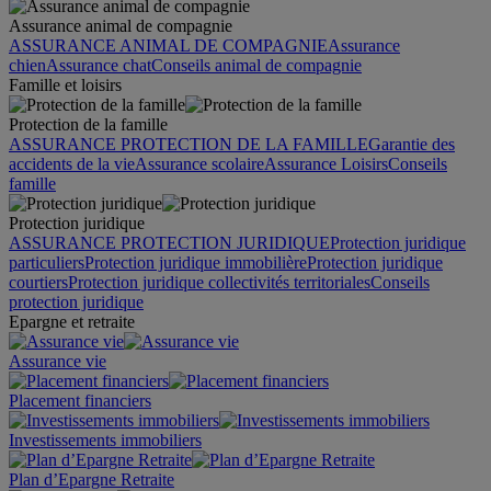
Assurance animal de compagnie
ASSURANCE ANIMAL DE COMPAGNIE
Assurance
chien
Assurance chat
Conseils animal de compagnie
Famille et loisirs
Protection de la famille
ASSURANCE PROTECTION DE LA FAMILLE
Garantie des
accidents de la vie
Assurance scolaire
Assurance Loisirs
Conseils
famille
Protection juridique
ASSURANCE PROTECTION JURIDIQUE
Protection juridique
particuliers
Protection juridique immobilière
Protection juridique
courtiers
Protection juridique collectivités territoriales
Conseils
protection juridique
Epargne et retraite
Assurance vie
Placement financiers
Investissements immobiliers
Plan d’Epargne Retraite