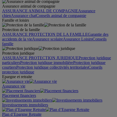
Assurance animal de compagnie
ASSURANCE ANIMAL DE COMPAGNIE
Assurance
chien
Assurance chat
Conseils animal de compagnie
Famille et loisirs
Protection de la famille
ASSURANCE PROTECTION DE LA FAMILLE
Garantie des
accidents de la vie
Assurance scolaire
Assurance Loisirs
Conseils
famille
Protection juridique
ASSURANCE PROTECTION JURIDIQUE
Protection juridique
particuliers
Protection juridique immobilière
Protection juridique
courtiers
Protection juridique collectivités territoriales
Conseils
protection juridique
Epargne et retraite
Assurance vie
Placement financiers
Investissements immobiliers
Plan d’Epargne Retraite