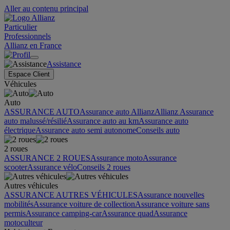
Aller au contenu principal
Particulier
Professionnels
Allianz en France
Assistance
Espace Client
Véhicules
Auto
ASSURANCE AUTO
Assurance auto Allianz
Allianz Assurance
auto malussé/résilié
Assurance auto au km
Assurance auto
électrique
Assurance auto semi autonome
Conseils auto
2 roues
ASSURANCE 2 ROUES
Assurance moto
Assurance
scooter
Assurance vélo
Conseils 2 roues
Autres véhicules
ASSURANCE AUTRES VÉHICULES
Assurance nouvelles
mobilités
Assurance voiture de collection
Assurance voiture sans
permis
Assurance camping-car
Assurance quad
Assurance
motoculteur