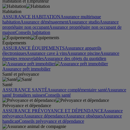
Habitation et Emprunteur
Habitation
ASSURANCE HABITATION
Assurance multirisque
habitation
Assurance déménagement
Assurance studio
Assurance
propriétaire non occupant
Assurance propriétaire non occupant de
maison
Conseils habitation
Équipements
ASSURANCE ÉQUIPEMENTS
Assurance appareils
électroniques
Assurance cave à vins
Assurance piscine
Assurance
énergies renouvelables
Assurance des objets du quotidien
Assurance prêt immobilier
Santé et prévoyance
Santé
ASSURANCE SANTÉ
Assurance complémentaire santé
Assurance
santé frontaliers suisses
Conseils santé
Prévoyance et dépendance
ASSURANCE PRÉVOYANCE ET DÉPENDANCE
Assurance
prévoyance
Assurance dépendance
Assurance obsèques
Assurance
handicap
Conseils prévoyance et dépendance