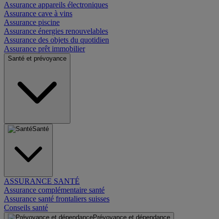
Assurance appareils électroniques
Assurance cave à vins
Assurance piscine
Assurance énergies renouvelables
Assurance des objets du quotidien
Assurance prêt immobilier
Santé et prévoyance
Santé
ASSURANCE SANTÉ
Assurance complémentaire santé
Assurance santé frontaliers suisses
Conseils santé
Prévoyance et dépendance