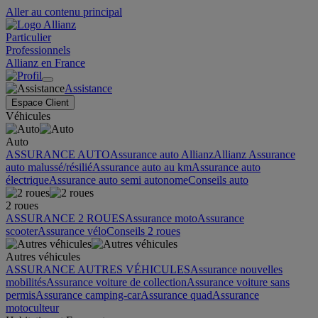
Aller au contenu principal
Particulier
Professionnels
Allianz en France
Assistance
Espace Client
Véhicules
Auto
ASSURANCE AUTO
Assurance auto Allianz
Allianz Assurance
auto malussé/résilié
Assurance auto au km
Assurance auto
électrique
Assurance auto semi autonome
Conseils auto
2 roues
ASSURANCE 2 ROUES
Assurance moto
Assurance
scooter
Assurance vélo
Conseils 2 roues
Autres véhicules
ASSURANCE AUTRES VÉHICULES
Assurance nouvelles
mobilités
Assurance voiture de collection
Assurance voiture sans
permis
Assurance camping-car
Assurance quad
Assurance
motoculteur