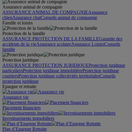
Assurance animal de compagnie
ASSURANCE ANIMAL DE COMPAGNIE
Assurance
chien
Assurance chat
Conseils animal de compagnie
Famille et loisirs
Protection de la famille
ASSURANCE PROTECTION DE LA FAMILLE
Garantie des
accidents de la vie
Assurance scolaire
Assurance Loisirs
Conseils
famille
Protection juridique
ASSURANCE PROTECTION JURIDIQUE
Protection juridique
particuliers
Protection juridique immobilière
Protection juridique
courtiers
Protection juridique collectivités territoriales
Conseils
protection juridique
Epargne et retraite
Assurance vie
Placement financiers
Investissements immobiliers
Plan d’Epargne Retraite