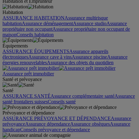
Habitation et Emprunteur
Habitation
ASSURANCE HABITATION
Assurance multirisque
habitation
Assurance déménagement
Assurance studio
Assurance
propriétaire non occupant
Assurance propriétaire non occupant de
maison
Conseils habitation
Équipements
ASSURANCE ÉQUIPEMENTS
Assurance appareils
électroniques
Assurance cave à vins
Assurance piscine
Assurance
énergies renouvelables
Assurance des objets du quotidien
Assurance prêt immobilier
Santé et prévoyance
Santé
ASSURANCE SANTÉ
Assurance complémentaire santé
Assurance
santé frontaliers suisses
Conseils santé
Prévoyance et dépendance
ASSURANCE PRÉVOYANCE ET DÉPENDANCE
Assurance
prévoyance
Assurance dépendance
Assurance obsèques
Assurance
handicap
Conseils prévoyance et dépendance