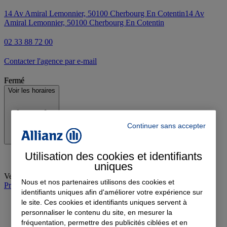
14 Av Amiral Lemonnier, 50100 Cherbourg En Cotentin
14 Av
Amiral Lemonnier, 50100 Cherbourg En Cotentin
02 33 88 72 00
Contacter l'agence par e-mail
Fermé
Voir les horaires
Continuer sans accepter
Utilisation des cookies et identifiants
uniques
Vendredi
:
09:00-12:30, 13:30-18:00
Nous et nos partenaires utilisons des cookies et
Prendre rendez-vous à l'agence
identifiants uniques afin d'améliorer votre expérience sur
le site. Ces cookies et identifiants uniques servent à
personnaliser le contenu du site, en mesurer la
fréquentation, permettre des publicités ciblées et en