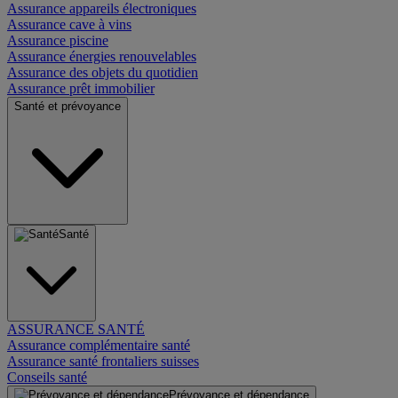
Assurance appareils électroniques
Assurance cave à vins
Assurance piscine
Assurance énergies renouvelables
Assurance des objets du quotidien
Assurance prêt immobilier
Santé et prévoyance
Santé
ASSURANCE SANTÉ
Assurance complémentaire santé
Assurance santé frontaliers suisses
Conseils santé
Prévoyance et dépendance