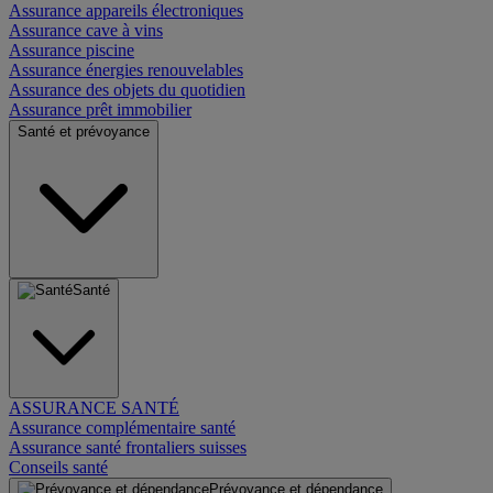
Assurance appareils électroniques
Assurance cave à vins
Assurance piscine
Assurance énergies renouvelables
Assurance des objets du quotidien
Assurance prêt immobilier
Santé et prévoyance
Santé
ASSURANCE SANTÉ
Assurance complémentaire santé
Assurance santé frontaliers suisses
Conseils santé
Prévoyance et dépendance