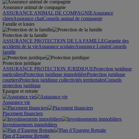
Assurance animal de compagnie
ASSURANCE ANIMAL DE COMPAGNIE
Assurance
chien
Assurance chat
Conseils animal de compagnie
Famille et loisirs
Protection de la famille
ASSURANCE PROTECTION DE LA FAMILLE
Garantie des
accidents de la vie
Assurance scolaire
Assurance Loisirs
Conseils
famille
Protection juridique
ASSURANCE PROTECTION JURIDIQUE
Protection juridique
particuliers
Protection juridique immobilière
Protection juridique
courtiers
Protection juridique collectivités territoriales
Conseils
protection juridique
Epargne et retraite
Assurance vie
Placement financiers
Investissements immobiliers
Plan d’Epargne Retraite