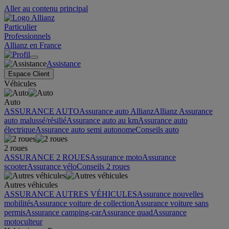
Aller au contenu principal
Particulier
Professionnels
Allianz en France
Assistance
Espace Client
Véhicules
Auto
ASSURANCE AUTO
Assurance auto Allianz
Allianz Assurance
auto malussé/résilié
Assurance auto au km
Assurance auto
électrique
Assurance auto semi autonome
Conseils auto
2 roues
ASSURANCE 2 ROUES
Assurance moto
Assurance
scooter
Assurance vélo
Conseils 2 roues
Autres véhicules
ASSURANCE AUTRES VÉHICULES
Assurance nouvelles
mobilités
Assurance voiture de collection
Assurance voiture sans
permis
Assurance camping-car
Assurance quad
Assurance
motoculteur