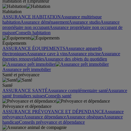
Habitation et Emprunteur
Habitation
ASSURANCE HABITATION
Assurance multirisque
habitation
Assurance déménagement
Assurance studio
Assurance
propriétaire non occupant
Assurance propriétaire non occupant de
maison
Conseils habitation
Équipements
ASSURANCE ÉQUIPEMENTS
Assurance appareils
électroniques
Assurance cave à vins
Assurance piscine
Assurance
énergies renouvelables
Assurance des objets du quotidien
Assurance prêt immobilier
Santé et prévoyance
Santé
ASSURANCE SANTÉ
Assurance complémentaire santé
Assurance
santé frontaliers suisses
Conseils santé
Prévoyance et dépendance
ASSURANCE PRÉVOYANCE ET DÉPENDANCE
Assurance
prévoyance
Assurance dépendance
Assurance obsèques
Assurance
handicap
Conseils prévoyance et dépendance