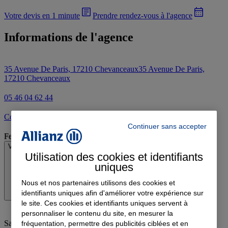
Votre devis en 1 minute
Prendre rendez-vous à l'agence
Informations de l'agence
35 Avenue De Paris, 17210 Chevanceaux
35 Avenue De Paris,
17210 Chevanceaux
05 46 04 62 44
Contacter l'agence par e-mail
Continuer sans accepter
Fermé
Voir les horaires
Utilisation des cookies et identifiants
uniques
Nous et nos partenaires utilisons des cookies et
identifiants uniques afin d'améliorer votre expérience sur
le site. Ces cookies et identifiants uniques servent à
personnaliser le contenu du site, en mesurer la
Samedi
:
Fermé
fréquentation, permettre des publicités ciblées et en