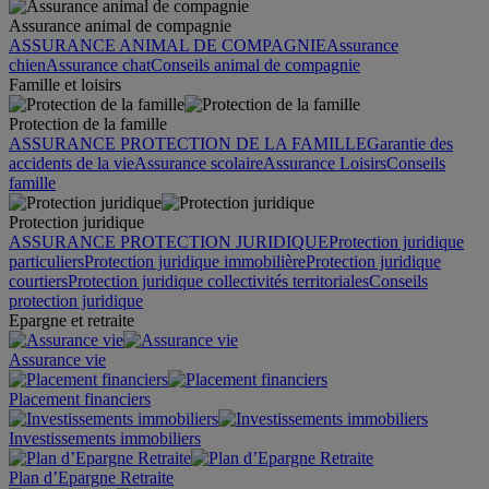
Assurance animal de compagnie
ASSURANCE ANIMAL DE COMPAGNIE
Assurance
chien
Assurance chat
Conseils animal de compagnie
Famille et loisirs
Protection de la famille
ASSURANCE PROTECTION DE LA FAMILLE
Garantie des
accidents de la vie
Assurance scolaire
Assurance Loisirs
Conseils
famille
Protection juridique
ASSURANCE PROTECTION JURIDIQUE
Protection juridique
particuliers
Protection juridique immobilière
Protection juridique
courtiers
Protection juridique collectivités territoriales
Conseils
protection juridique
Epargne et retraite
Assurance vie
Placement financiers
Investissements immobiliers
Plan d’Epargne Retraite