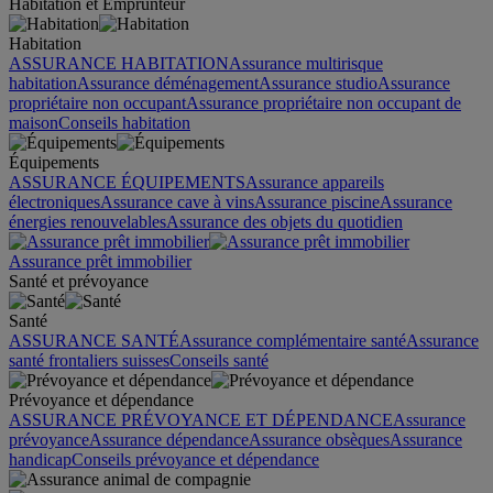
Habitation et Emprunteur
Habitation
ASSURANCE HABITATION
Assurance multirisque
habitation
Assurance déménagement
Assurance studio
Assurance
propriétaire non occupant
Assurance propriétaire non occupant de
maison
Conseils habitation
Équipements
ASSURANCE ÉQUIPEMENTS
Assurance appareils
électroniques
Assurance cave à vins
Assurance piscine
Assurance
énergies renouvelables
Assurance des objets du quotidien
Assurance prêt immobilier
Santé et prévoyance
Santé
ASSURANCE SANTÉ
Assurance complémentaire santé
Assurance
santé frontaliers suisses
Conseils santé
Prévoyance et dépendance
ASSURANCE PRÉVOYANCE ET DÉPENDANCE
Assurance
prévoyance
Assurance dépendance
Assurance obsèques
Assurance
handicap
Conseils prévoyance et dépendance