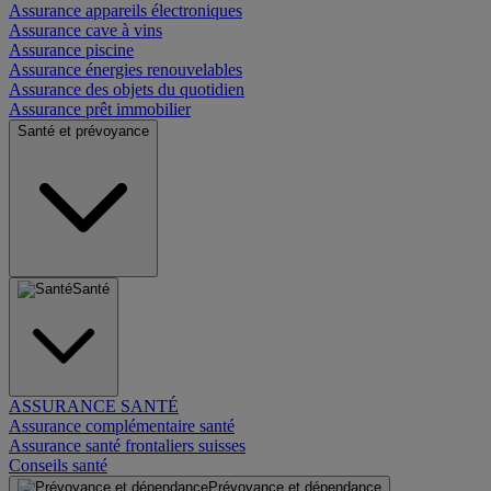
Assurance appareils électroniques
Assurance cave à vins
Assurance piscine
Assurance énergies renouvelables
Assurance des objets du quotidien
Assurance prêt immobilier
Santé et prévoyance
Santé
ASSURANCE SANTÉ
Assurance complémentaire santé
Assurance santé frontaliers suisses
Conseils santé
Prévoyance et dépendance