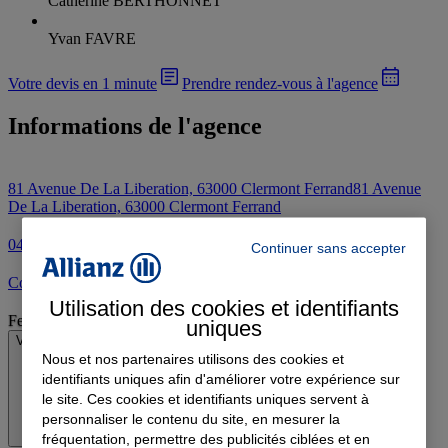
Catherine BERTHONNET
Yvan FAVRE
Votre devis en 1 minute
Prendre rendez-vous à l'agence
Informations de l'agence
81 Avenue De La Liberation, 63000 Clermont Ferrand
81 Avenue
De La Liberation, 63000 Clermont Ferrand
04 73 93 85 97
Continuer sans accepter
Contacter l'agence par e-mail
Utilisation des cookies et identifiants
Fermé
uniques
Voir les horaires
Nous et nos partenaires utilisons des cookies et
identifiants uniques afin d'améliorer votre expérience sur
le site. Ces cookies et identifiants uniques servent à
personnaliser le contenu du site, en mesurer la
fréquentation, permettre des publicités ciblées et en