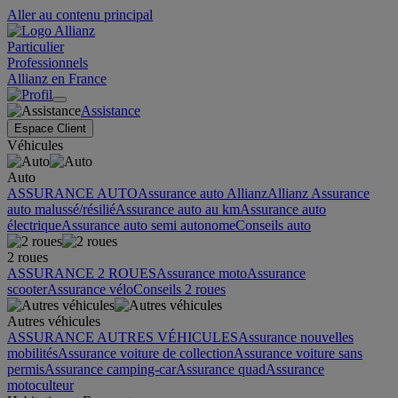
Aller au contenu principal
Particulier
Professionnels
Allianz en France
Assistance
Espace Client
Véhicules
Auto
ASSURANCE AUTO
Assurance auto Allianz
Allianz Assurance
auto malussé/résilié
Assurance auto au km
Assurance auto
électrique
Assurance auto semi autonome
Conseils auto
2 roues
ASSURANCE 2 ROUES
Assurance moto
Assurance
scooter
Assurance vélo
Conseils 2 roues
Autres véhicules
ASSURANCE AUTRES VÉHICULES
Assurance nouvelles
mobilités
Assurance voiture de collection
Assurance voiture sans
permis
Assurance camping-car
Assurance quad
Assurance
motoculteur