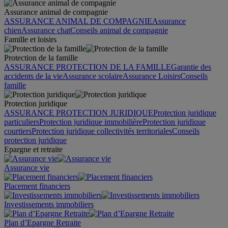
Assurance animal de compagnie
ASSURANCE ANIMAL DE COMPAGNIE
Assurance
chien
Assurance chat
Conseils animal de compagnie
Famille et loisirs
Protection de la famille
ASSURANCE PROTECTION DE LA FAMILLE
Garantie des
accidents de la vie
Assurance scolaire
Assurance Loisirs
Conseils
famille
Protection juridique
ASSURANCE PROTECTION JURIDIQUE
Protection juridique
particuliers
Protection juridique immobilière
Protection juridique
courtiers
Protection juridique collectivités territoriales
Conseils
protection juridique
Epargne et retraite
Assurance vie
Placement financiers
Investissements immobiliers
Plan d’Epargne Retraite