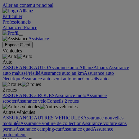
Aller au contenu principal
Particulier
Professionnels
Allianz en France
Assistance
Espace Client
Véhicules
Auto
ASSURANCE AUTO
Assurance auto Allianz
Allianz Assurance
auto malussé/résilié
Assurance auto au km
Assurance auto
électrique
Assurance auto semi autonome
Conseils auto
2 roues
ASSURANCE 2 ROUES
Assurance moto
Assurance
scooter
Assurance vélo
Conseils 2 roues
Autres véhicules
ASSURANCE AUTRES VÉHICULES
Assurance nouvelles
mobilités
Assurance voiture de collection
Assurance voiture sans
permis
Assurance camping-car
Assurance quad
Assurance
motoculteur