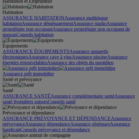
Habitation et Emprunteur
Habitation
ASSURANCE HABITATION
Assurance multirisque
habitation
Assurance déménagement
Assurance studio
Assurance
propriétaire non occupant
Assurance propriétaire non occupant de
maison
Conseils habitation
Équipements
ASSURANCE ÉQUIPEMENTS
Assurance appareils
électroniques
Assurance cave à vins
Assurance piscine
Assurance
énergies renouvelables
Assurance des objets du quotidien
Assurance prêt immobilier
Santé et prévoyance
Santé
ASSURANCE SANTÉ
Assurance complémentaire santé
Assurance
santé frontaliers suisses
Conseils santé
Prévoyance et dépendance
ASSURANCE PRÉVOYANCE ET DÉPENDANCE
Assurance
prévoyance
Assurance dépendance
Assurance obsèques
Assurance
handicap
Conseils prévoyance et dépendance