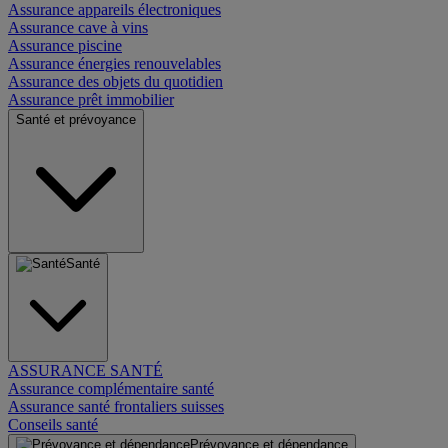
Assurance appareils électroniques
Assurance cave à vins
Assurance piscine
Assurance énergies renouvelables
Assurance des objets du quotidien
Assurance prêt immobilier
Santé et prévoyance
Santé
ASSURANCE SANTÉ
Assurance complémentaire santé
Assurance santé frontaliers suisses
Conseils santé
Prévoyance et dépendance