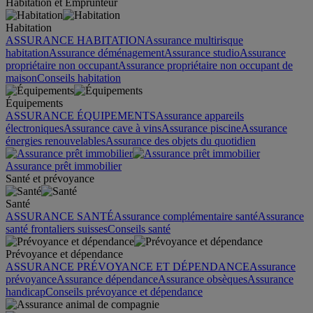
Habitation et Emprunteur
Habitation
ASSURANCE HABITATION
Assurance multirisque
habitation
Assurance déménagement
Assurance studio
Assurance
propriétaire non occupant
Assurance propriétaire non occupant de
maison
Conseils habitation
Équipements
ASSURANCE ÉQUIPEMENTS
Assurance appareils
électroniques
Assurance cave à vins
Assurance piscine
Assurance
énergies renouvelables
Assurance des objets du quotidien
Assurance prêt immobilier
Santé et prévoyance
Santé
ASSURANCE SANTÉ
Assurance complémentaire santé
Assurance
santé frontaliers suisses
Conseils santé
Prévoyance et dépendance
ASSURANCE PRÉVOYANCE ET DÉPENDANCE
Assurance
prévoyance
Assurance dépendance
Assurance obsèques
Assurance
handicap
Conseils prévoyance et dépendance