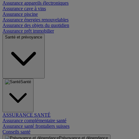
Assurance appareils électroniques
Assurance cave à vins
Assurance piscine
Assurance énergies renouvelables
Assurance des objets du quotidien
Assurance prêt immobilier
Santé et prévoyance
Santé
ASSURANCE SANTÉ
Assurance complémentaire santé
Assurance santé frontaliers suisses
Conseils santé
Prévoyance et dépendance