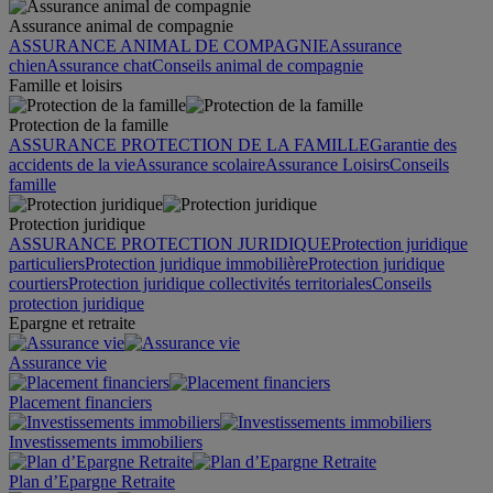
Assurance animal de compagnie
ASSURANCE ANIMAL DE COMPAGNIE
Assurance
chien
Assurance chat
Conseils animal de compagnie
Famille et loisirs
Protection de la famille
ASSURANCE PROTECTION DE LA FAMILLE
Garantie des
accidents de la vie
Assurance scolaire
Assurance Loisirs
Conseils
famille
Protection juridique
ASSURANCE PROTECTION JURIDIQUE
Protection juridique
particuliers
Protection juridique immobilière
Protection juridique
courtiers
Protection juridique collectivités territoriales
Conseils
protection juridique
Epargne et retraite
Assurance vie
Placement financiers
Investissements immobiliers
Plan d’Epargne Retraite