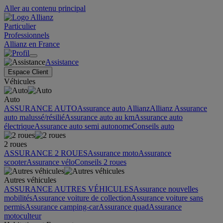
Aller au contenu principal
Particulier
Professionnels
Allianz en France
Assistance
Espace Client
Véhicules
Auto
ASSURANCE AUTO
Assurance auto Allianz
Allianz Assurance
auto malussé/résilié
Assurance auto au km
Assurance auto
électrique
Assurance auto semi autonome
Conseils auto
2 roues
ASSURANCE 2 ROUES
Assurance moto
Assurance
scooter
Assurance vélo
Conseils 2 roues
Autres véhicules
ASSURANCE AUTRES VÉHICULES
Assurance nouvelles
mobilités
Assurance voiture de collection
Assurance voiture sans
permis
Assurance camping-car
Assurance quad
Assurance
motoculteur