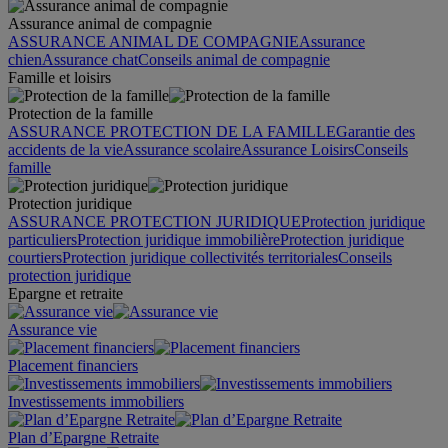
Assurance animal de compagnie
ASSURANCE ANIMAL DE COMPAGNIE
Assurance
chien
Assurance chat
Conseils animal de compagnie
Famille et loisirs
Protection de la famille
ASSURANCE PROTECTION DE LA FAMILLE
Garantie des
accidents de la vie
Assurance scolaire
Assurance Loisirs
Conseils
famille
Protection juridique
ASSURANCE PROTECTION JURIDIQUE
Protection juridique
particuliers
Protection juridique immobilière
Protection juridique
courtiers
Protection juridique collectivités territoriales
Conseils
protection juridique
Epargne et retraite
Assurance vie
Placement financiers
Investissements immobiliers
Plan d’Epargne Retraite