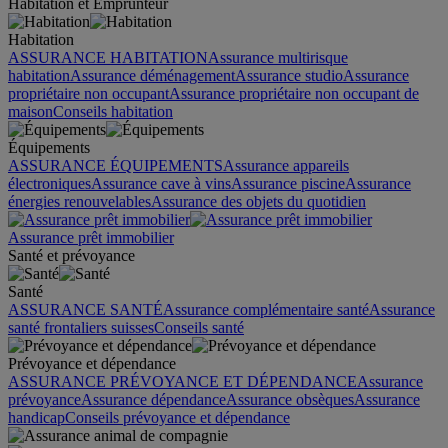
Habitation et Emprunteur
Habitation
ASSURANCE HABITATION
Assurance multirisque
habitation
Assurance déménagement
Assurance studio
Assurance
propriétaire non occupant
Assurance propriétaire non occupant de
maison
Conseils habitation
Équipements
ASSURANCE ÉQUIPEMENTS
Assurance appareils
électroniques
Assurance cave à vins
Assurance piscine
Assurance
énergies renouvelables
Assurance des objets du quotidien
Assurance prêt immobilier
Santé et prévoyance
Santé
ASSURANCE SANTÉ
Assurance complémentaire santé
Assurance
santé frontaliers suisses
Conseils santé
Prévoyance et dépendance
ASSURANCE PRÉVOYANCE ET DÉPENDANCE
Assurance
prévoyance
Assurance dépendance
Assurance obsèques
Assurance
handicap
Conseils prévoyance et dépendance