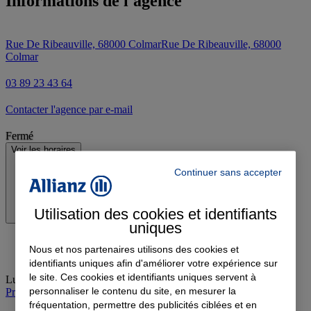
Informations de l'agence
Rue De Ribeauville, 68000 Colmar
Rue De Ribeauville, 68000
Colmar
03 89 23 43 64
Contacter l'agence par e-mail
Fermé
Voir les horaires
Continuer sans accepter
Utilisation des cookies et identifiants
uniques
Nous et nos partenaires utilisons des cookies et
identifiants uniques afin d'améliorer votre expérience sur
le site. Ces cookies et identifiants uniques servent à
Lundi
:
14:00-18:00
personnaliser le contenu du site, en mesurer la
Prendre rendez-vous à l'agence
fréquentation, permettre des publicités ciblées et en