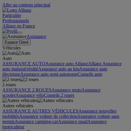
Aller au contenu principal
Particulier
Professionnels
Allianz en France
Assistance
Espace Client
Véhicules
Auto
ASSURANCE AUTO
Assurance auto Allianz
Allianz Assurance
auto malussé/résilié
Assurance auto au km
Assurance auto
électrique
Assurance auto semi autonome
Conseils auto
2 roues
ASSURANCE 2 ROUES
Assurance moto
Assurance
scooter
Assurance vélo
Conseils 2 roues
Autres véhicules
ASSURANCE AUTRES VÉHICULES
Assurance nouvelles
mobilités
Assurance voiture de collection
Assurance voiture sans
permis
Assurance camping-car
Assurance quad
Assurance
motoculteur