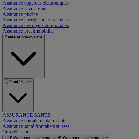
Assurance appareils électroniques
Assurance cave à vins
Assurance piscine
Assurance énergies renouvelables
Assurance des objets du quotidien
Assurance prêt immobilier
Santé et prévoyance
Santé
ASSURANCE SANTÉ
Assurance complémentaire santé
Assurance santé frontaliers suisses
Conseils santé
Prévoyance et dépendance