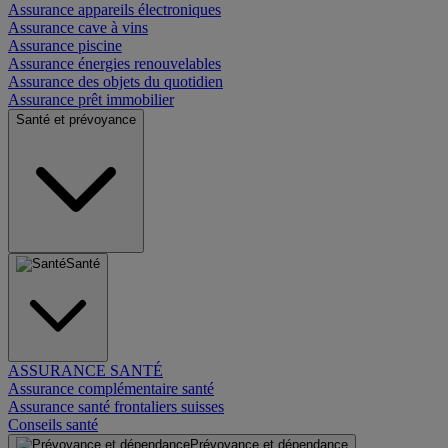
Assurance appareils électroniques
Assurance cave à vins
Assurance piscine
Assurance énergies renouvelables
Assurance des objets du quotidien
Assurance prêt immobilier
Santé et prévoyance
Santé
ASSURANCE SANTÉ
Assurance complémentaire santé
Assurance santé frontaliers suisses
Conseils santé
Prévoyance et dépendance