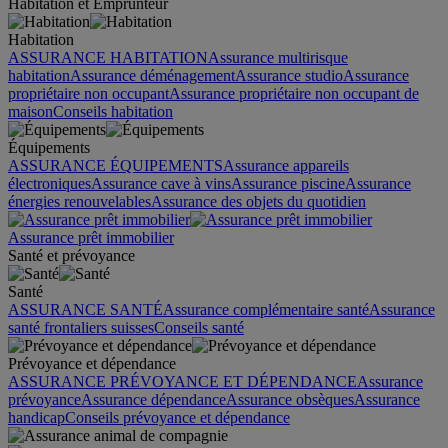
Habitation et Emprunteur
Habitation
ASSURANCE HABITATION
Assurance multirisque
habitation
Assurance déménagement
Assurance studio
Assurance
propriétaire non occupant
Assurance propriétaire non occupant de
maison
Conseils habitation
Équipements
ASSURANCE ÉQUIPEMENTS
Assurance appareils
électroniques
Assurance cave à vins
Assurance piscine
Assurance
énergies renouvelables
Assurance des objets du quotidien
Assurance prêt immobilier
Santé et prévoyance
Santé
ASSURANCE SANTÉ
Assurance complémentaire santé
Assurance
santé frontaliers suisses
Conseils santé
Prévoyance et dépendance
ASSURANCE PRÉVOYANCE ET DÉPENDANCE
Assurance
prévoyance
Assurance dépendance
Assurance obsèques
Assurance
handicap
Conseils prévoyance et dépendance