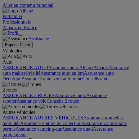
Aller au contenu principal
Particulier
Professionnels
Allianz en France
Assistance
Espace Client
Véhicules
Auto
ASSURANCE AUTO
Assurance auto Allianz
Allianz Assurance
auto malussé/résilié
Assurance auto au km
Assurance auto
électrique
Assurance auto semi autonome
Conseils auto
2 roues
ASSURANCE 2 ROUES
Assurance moto
Assurance
scooter
Assurance vélo
Conseils 2 roues
Autres véhicules
ASSURANCE AUTRES VÉHICULES
Assurance nouvelles
mobilités
Assurance voiture de collection
Assurance voiture sans
permis
Assurance camping-car
Assurance quad
Assurance
motoculteur