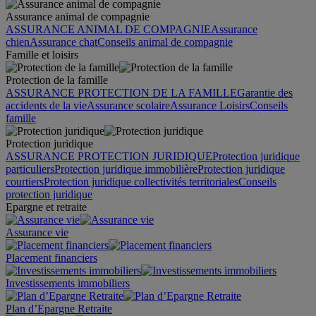
Assurance animal de compagnie
ASSURANCE ANIMAL DE COMPAGNIE
Assurance
chien
Assurance chat
Conseils animal de compagnie
Famille et loisirs
Protection de la famille
ASSURANCE PROTECTION DE LA FAMILLE
Garantie des
accidents de la vie
Assurance scolaire
Assurance Loisirs
Conseils
famille
Protection juridique
ASSURANCE PROTECTION JURIDIQUE
Protection juridique
particuliers
Protection juridique immobilière
Protection juridique
courtiers
Protection juridique collectivités territoriales
Conseils
protection juridique
Epargne et retraite
Assurance vie
Placement financiers
Investissements immobiliers
Plan d’Epargne Retraite