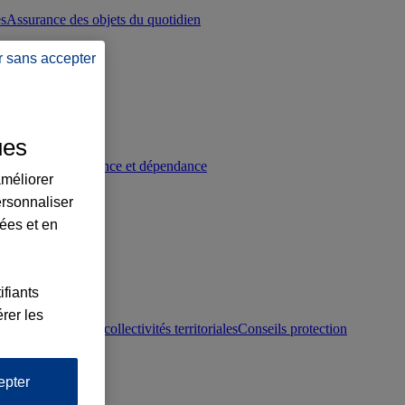
es
Assurance des objets du quotidien
r sans accepter
ues
p
Conseils prévoyance et dépendance
améliorer
ersonnaliser
lées et en
ifiants
rer les
otection juridique collectivités territoriales
Conseils protection
epter