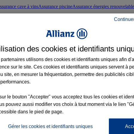
ssurance cave à vins
Assurance piscine
Assurance énergies renouvelabl
Continue
nté frontaliers suisses
Conseils santé
ilisation des cookies et identifiants uniq
évoyance
Assurance dépendance
Assurance obsèques
Assurance handica
partenaires utilisons des cookies et identifiants uniques afin d'
ence sur le site. Ces cookies et identifiants uniques servent à p
nce chat
Conseils animal de compagnie
u site, en mesurer la fréquentation, permettre des publicités cib
 performances.
ents de la vie
Assurance scolaire
Assurance Loisirs
Conseils famille
sur le bouton "Accepter" vous acceptez tous les cookies et ident
s pouvez aussi modifier vos choix à tout moment via le lien "Gé
ticuliers
Protection juridique immobilière
Protection juridique courtiers
Pr
cessible dans le pied de page.
Gérer les cookies et identifiants uniques
Acc