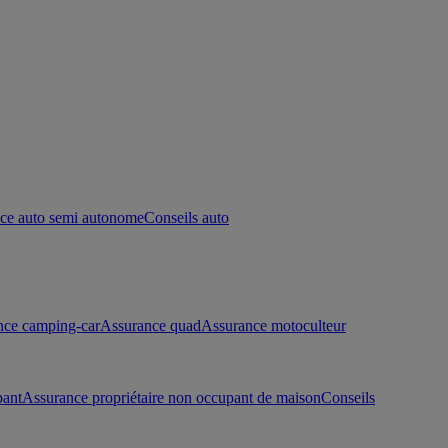
ce auto semi autonome
Conseils auto
nce camping-car
Assurance quad
Assurance motoculteur
pant
Assurance propriétaire non occupant de maison
Conseils