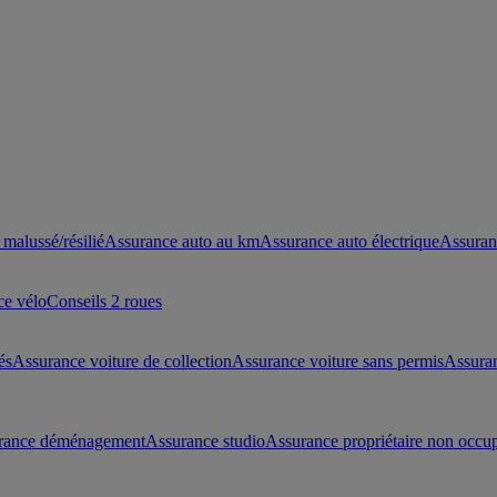
malussé/résilié
Assurance auto au km
Assurance auto électrique
Assuran
ce vélo
Conseils 2 roues
és
Assurance voiture de collection
Assurance voiture sans permis
Assura
rance déménagement
Assurance studio
Assurance propriétaire non occu