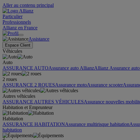
Aller au contenu principal
Particulier
Professionnels
Allianz en France
Assistance
Espace Client
Véhicules
Auto
ASSURANCE AUTO
Assurance auto Allianz
Allianz Assurance auto 
2 roues
ASSURANCE 2 ROUES
Assurance moto
Assurance scooter
Assuran
Autres véhicules
ASSURANCE AUTRES VÉHICULES
Assurance nouvelles mobilit
Habitation et Emprunteur
Habitation
ASSURANCE HABITATION
Assurance multirisque habitation
Assu
habitation