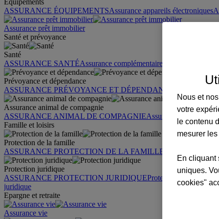
Équipements
ASSURANCE ÉQUIPEMENTS
Assurance appareils électroniques
A
Assurance prêt immobilier
Santé et prévoyance
Santé
ASSURANCE SANTÉ
Assurance complémentaire santé
Assurance sa
Ut
Prévoyance et dépendance
ASSURANCE PRÉVOYANCE ET DÉPENDANCE
Assurance pr
Nous et nos 
Assurance animal de compagnie
votre expéri
ASSURANCE ANIMAL DE COMPAGNIE
Assurance chien
Assura
le contenu d
Famille et loisirs
mesurer les
Protection de la famille
ASSURANCE PROTECTION DE LA FAMILLE
Garantie des accid
En cliquant 
Protection juridique
uniques. Vou
ASSURANCE PROTECTION JURIDIQUE
Protection juridique par
cookies" ac
juridique
Epargne et retraite
Assurance vie