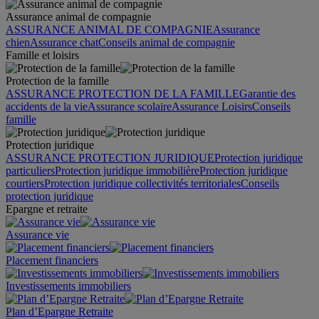
Assurance animal de compagnie
ASSURANCE ANIMAL DE COMPAGNIE
Assurance
chien
Assurance chat
Conseils animal de compagnie
Famille et loisirs
Protection de la famille
ASSURANCE PROTECTION DE LA FAMILLE
Garantie des
accidents de la vie
Assurance scolaire
Assurance Loisirs
Conseils
famille
Protection juridique
ASSURANCE PROTECTION JURIDIQUE
Protection juridique
particuliers
Protection juridique immobilière
Protection juridique
courtiers
Protection juridique collectivités territoriales
Conseils
protection juridique
Epargne et retraite
Assurance vie
Placement financiers
Investissements immobiliers
Plan d’Epargne Retraite