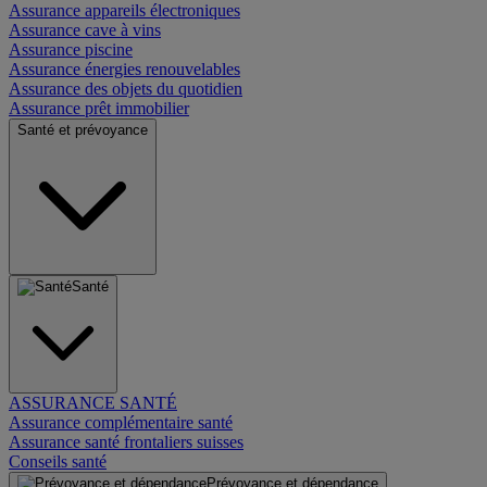
Assurance appareils électroniques
Assurance cave à vins
Assurance piscine
Assurance énergies renouvelables
Assurance des objets du quotidien
Assurance prêt immobilier
Santé et prévoyance
Santé
ASSURANCE SANTÉ
Assurance complémentaire santé
Assurance santé frontaliers suisses
Conseils santé
Prévoyance et dépendance