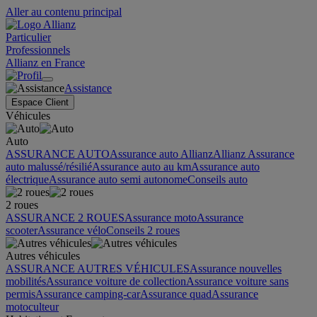
Aller au contenu principal
Particulier
Professionnels
Allianz en France
Assistance
Espace Client
Véhicules
Auto
ASSURANCE AUTO
Assurance auto Allianz
Allianz Assurance
auto malussé/résilié
Assurance auto au km
Assurance auto
électrique
Assurance auto semi autonome
Conseils auto
2 roues
ASSURANCE 2 ROUES
Assurance moto
Assurance
scooter
Assurance vélo
Conseils 2 roues
Autres véhicules
ASSURANCE AUTRES VÉHICULES
Assurance nouvelles
mobilités
Assurance voiture de collection
Assurance voiture sans
permis
Assurance camping-car
Assurance quad
Assurance
motoculteur