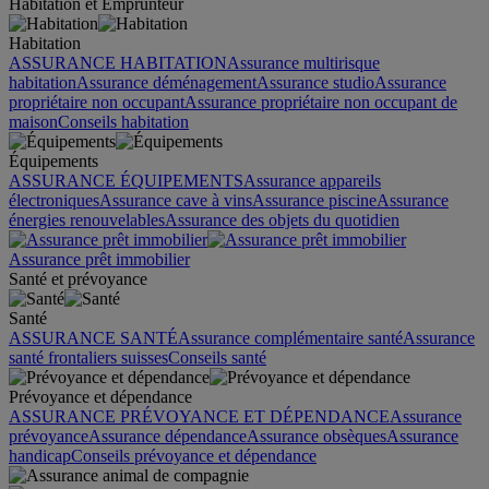
Habitation et Emprunteur
Habitation
ASSURANCE HABITATION
Assurance multirisque
habitation
Assurance déménagement
Assurance studio
Assurance
propriétaire non occupant
Assurance propriétaire non occupant de
maison
Conseils habitation
Équipements
ASSURANCE ÉQUIPEMENTS
Assurance appareils
électroniques
Assurance cave à vins
Assurance piscine
Assurance
énergies renouvelables
Assurance des objets du quotidien
Assurance prêt immobilier
Santé et prévoyance
Santé
ASSURANCE SANTÉ
Assurance complémentaire santé
Assurance
santé frontaliers suisses
Conseils santé
Prévoyance et dépendance
ASSURANCE PRÉVOYANCE ET DÉPENDANCE
Assurance
prévoyance
Assurance dépendance
Assurance obsèques
Assurance
handicap
Conseils prévoyance et dépendance