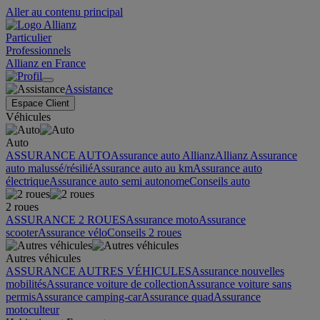
Aller au contenu principal
Particulier
Professionnels
Allianz en France
Assistance
Espace Client
Véhicules
Auto
ASSURANCE AUTO
Assurance auto Allianz
Allianz Assurance
auto malussé/résilié
Assurance auto au km
Assurance auto
électrique
Assurance auto semi autonome
Conseils auto
2 roues
ASSURANCE 2 ROUES
Assurance moto
Assurance
scooter
Assurance vélo
Conseils 2 roues
Autres véhicules
ASSURANCE AUTRES VÉHICULES
Assurance nouvelles
mobilités
Assurance voiture de collection
Assurance voiture sans
permis
Assurance camping-car
Assurance quad
Assurance
motoculteur