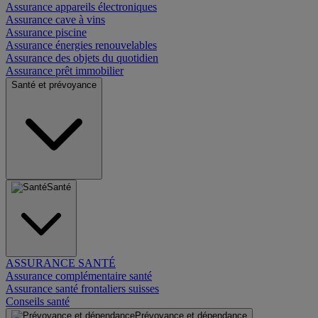
Assurance appareils électroniques
Assurance cave à vins
Assurance piscine
Assurance énergies renouvelables
Assurance des objets du quotidien
Assurance prêt immobilier
Santé et prévoyance
Santé
ASSURANCE SANTÉ
Assurance complémentaire santé
Assurance santé frontaliers suisses
Conseils santé
Prévoyance et dépendance