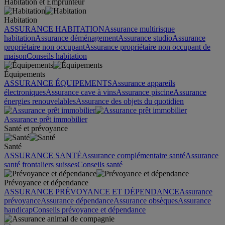
Habitation et Emprunteur
Habitation
ASSURANCE HABITATION
Assurance multirisque
habitation
Assurance déménagement
Assurance studio
Assurance
propriétaire non occupant
Assurance propriétaire non occupant de
maison
Conseils habitation
Équipements
ASSURANCE ÉQUIPEMENTS
Assurance appareils
électroniques
Assurance cave à vins
Assurance piscine
Assurance
énergies renouvelables
Assurance des objets du quotidien
Assurance prêt immobilier
Santé et prévoyance
Santé
ASSURANCE SANTÉ
Assurance complémentaire santé
Assurance
santé frontaliers suisses
Conseils santé
Prévoyance et dépendance
ASSURANCE PRÉVOYANCE ET DÉPENDANCE
Assurance
prévoyance
Assurance dépendance
Assurance obsèques
Assurance
handicap
Conseils prévoyance et dépendance