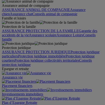
Assurance animal de compagnie
ASSURANCE ANIMAL DE COMPAGNIE
Assurance
chien
Assurance chat
Conseils animal de compagnie
Famille et loisirs
Protection de la famille
ASSURANCE PROTECTION DE LA FAMILLE
Garantie des
accidents de la vie
Assurance scolaire
Assurance Loisirs
Conseils
famille
Protection juridique
ASSURANCE PROTECTION JURIDIQUE
Protection juridique
particuliers
Protection juridique immobilière
Protection juridique
courtiers
Protection juridique collectivités territoriales
Conseils
protection juridique
Epargne et retraite
Assurance vie
Placement financiers
Investissements immobiliers
Plan d’Epargne Retraite