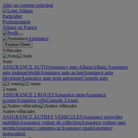
Aller au contenu principal
Particulier
Professionnels
Allianz en France
Assistance
Espace Client
Véhicules
Auto
ASSURANCE AUTO
Assurance auto Allianz
Allianz Assurance
auto malussé/résilié
Assurance auto au km
Assurance auto
électrique
Assurance auto semi autonome
Conseils auto
2 roues
ASSURANCE 2 ROUES
Assurance moto
Assurance
scooter
Assurance vélo
Conseils 2 roues
Autres véhicules
ASSURANCE AUTRES VÉHICULES
Assurance nouvelles
mobilités
Assurance voiture de collection
Assurance voiture sans
permis
Assurance camping-car
Assurance quad
Assurance
motoculteur