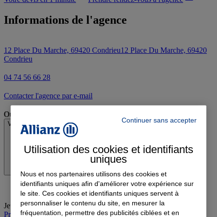
Informations de l'agence
12 Place Du Marche, 69420 Condrieu
12 Place Du Marche, 69420
Condrieu
04 74 56 66 28
Contacter l'agence par e-mail
Ouvert
Continuer sans accepter
Voir les horaires
Utilisation des cookies et identifiants
uniques
Nous et nos partenaires utilisons des cookies et
identifiants uniques afin d'améliorer votre expérience sur
le site. Ces cookies et identifiants uniques servent à
personnaliser le contenu du site, en mesurer la
Jeudi
:
09:00-12:30, 13:30-18:00
fréquentation, permettre des publicités ciblées et en
Prendre rendez-vous à l'agence