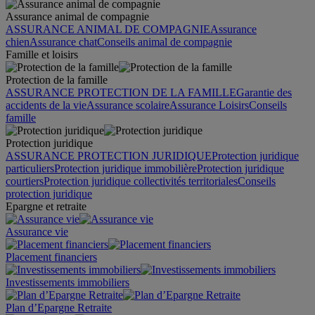
Assurance animal de compagnie
ASSURANCE ANIMAL DE COMPAGNIE
Assurance
chien
Assurance chat
Conseils animal de compagnie
Famille et loisirs
Protection de la famille
ASSURANCE PROTECTION DE LA FAMILLE
Garantie des
accidents de la vie
Assurance scolaire
Assurance Loisirs
Conseils
famille
Protection juridique
ASSURANCE PROTECTION JURIDIQUE
Protection juridique
particuliers
Protection juridique immobilière
Protection juridique
courtiers
Protection juridique collectivités territoriales
Conseils
protection juridique
Epargne et retraite
Assurance vie
Placement financiers
Investissements immobiliers
Plan d’Epargne Retraite