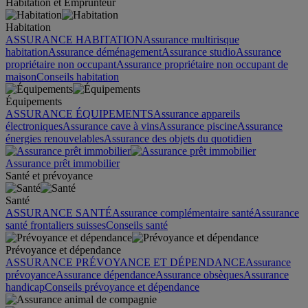
Habitation et Emprunteur
Habitation
ASSURANCE HABITATION
Assurance multirisque
habitation
Assurance déménagement
Assurance studio
Assurance
propriétaire non occupant
Assurance propriétaire non occupant de
maison
Conseils habitation
Équipements
ASSURANCE ÉQUIPEMENTS
Assurance appareils
électroniques
Assurance cave à vins
Assurance piscine
Assurance
énergies renouvelables
Assurance des objets du quotidien
Assurance prêt immobilier
Santé et prévoyance
Santé
ASSURANCE SANTÉ
Assurance complémentaire santé
Assurance
santé frontaliers suisses
Conseils santé
Prévoyance et dépendance
ASSURANCE PRÉVOYANCE ET DÉPENDANCE
Assurance
prévoyance
Assurance dépendance
Assurance obsèques
Assurance
handicap
Conseils prévoyance et dépendance