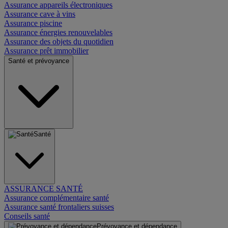
Assurance appareils électroniques
Assurance cave à vins
Assurance piscine
Assurance énergies renouvelables
Assurance des objets du quotidien
Assurance prêt immobilier
Santé et prévoyance
Santé
ASSURANCE SANTÉ
Assurance complémentaire santé
Assurance santé frontaliers suisses
Conseils santé
Prévoyance et dépendance