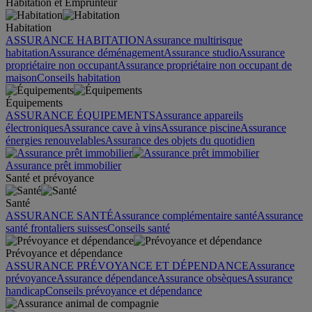
Habitation et Emprunteur
Habitation
ASSURANCE HABITATION
Assurance multirisque
habitation
Assurance déménagement
Assurance studio
Assurance
propriétaire non occupant
Assurance propriétaire non occupant de
maison
Conseils habitation
Équipements
ASSURANCE ÉQUIPEMENTS
Assurance appareils
électroniques
Assurance cave à vins
Assurance piscine
Assurance
énergies renouvelables
Assurance des objets du quotidien
Assurance prêt immobilier
Santé et prévoyance
Santé
ASSURANCE SANTÉ
Assurance complémentaire santé
Assurance
santé frontaliers suisses
Conseils santé
Prévoyance et dépendance
ASSURANCE PRÉVOYANCE ET DÉPENDANCE
Assurance
prévoyance
Assurance dépendance
Assurance obsèques
Assurance
handicap
Conseils prévoyance et dépendance