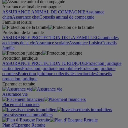
Assurance animal de compagnie
ASSURANCE ANIMAL DE COMPAGNIE
Assurance
chien
Assurance chat
Conseils animal de compagnie
Famille et loisirs
Protection de la famille
ASSURANCE PROTECTION DE LA FAMILLE
Garantie des
accidents de la vie
Assurance scolaire
Assurance Loisirs
Conseils
famille
Protection juridique
ASSURANCE PROTECTION JURIDIQUE
Protection juridique
particuliers
Protection juridique immobilière
Protection juridique
courtiers
Protection juridique collectivités territoriales
Conseils
protection juridique
Epargne et retraite
Assurance vie
Placement financiers
Investissements immobiliers
Plan d’Epargne Retraite