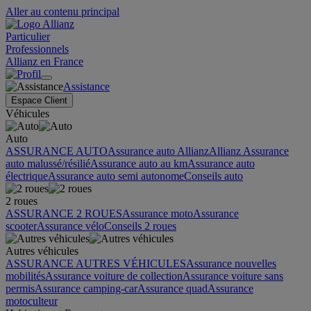
Aller au contenu principal
Particulier
Professionnels
Allianz en France
Assistance
Espace Client
Véhicules
Auto
ASSURANCE AUTO
Assurance auto Allianz
Allianz Assurance
auto malussé/résilié
Assurance auto au km
Assurance auto
électrique
Assurance auto semi autonome
Conseils auto
2 roues
ASSURANCE 2 ROUES
Assurance moto
Assurance
scooter
Assurance vélo
Conseils 2 roues
Autres véhicules
ASSURANCE AUTRES VÉHICULES
Assurance nouvelles
mobilités
Assurance voiture de collection
Assurance voiture sans
permis
Assurance camping-car
Assurance quad
Assurance
motoculteur