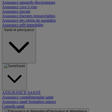
Assurance appareils électroniques
Assurance cave à vins
Assurance piscine
Assurance énergies renouvelables
Assurance des objets du quotidien
Assurance prêt immobilier
Santé et prévoyance
Santé
ASSURANCE SANTÉ
Assurance complémentaire santé
Assurance santé frontaliers suisses
Conseils santé
Prévoyance et dépendance