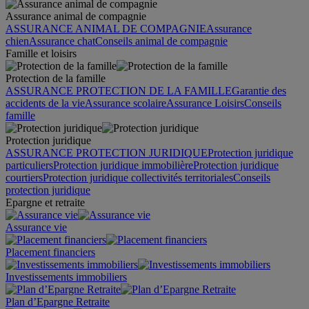
Assurance animal de compagnie
ASSURANCE ANIMAL DE COMPAGNIE
Assurance
chien
Assurance chat
Conseils animal de compagnie
Famille et loisirs
Protection de la famille
ASSURANCE PROTECTION DE LA FAMILLE
Garantie des
accidents de la vie
Assurance scolaire
Assurance Loisirs
Conseils
famille
Protection juridique
ASSURANCE PROTECTION JURIDIQUE
Protection juridique
particuliers
Protection juridique immobilière
Protection juridique
courtiers
Protection juridique collectivités territoriales
Conseils
protection juridique
Epargne et retraite
Assurance vie
Placement financiers
Investissements immobiliers
Plan d’Epargne Retraite