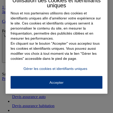
Utilisation des cookies et identifiants
uniques
1 Rue Du Docteur Jacquot, 90400 Danjoutin
1 Rue Du Docteur
Jacquot, 90400 Danjoutin
Nous et nos partenaires utilisons des cookies et
identifiants uniques afin d'améliorer votre expérience sur
Contacter l'agence par e-mail
le site. Ces cookies et identifiants uniques servent à
personnaliser le contenu du site, en mesurer la
Fermé
fréquentation, permettre des publicités ciblées et en
Voir les horaires
mesurer les performances.
En cliquant sur le bouton "Accepter" vous acceptez tous
les cookies et identifiants uniques. Vous pouvez aussi
modifier vos choix à tout moment via le lien "Gérer les
cookies" accessible dans le pied de page.
Gérer les cookies et identifiants uniques
Samedi
:
Fermé
Prendre rendez-vous à l'agence
Accepter
Devis assurance auto
Devis assurance habitation