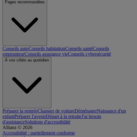
Pages recommandées
Conseils auto
Conseils habitation
Conseils santé
Conseils
emprunteur
Conseils assurance vie
Conseils cybersécurité
À vos côtés au quotidien
Préparer la rentrée
Changer de voiture
Déménager
Naissance d'un
enfant
Préparer l'avenir
Départ à la retraite
J'ai besoin
d'assistance
Solutions d'accessibilité
Allianz © 2026
Accessibilité : partiellement conforme