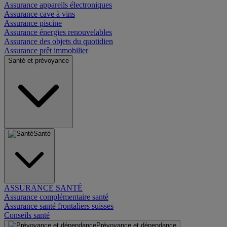
Assurance appareils électroniques
Assurance cave à vins
Assurance piscine
Assurance énergies renouvelables
Assurance des objets du quotidien
Assurance prêt immobilier
Santé et prévoyance
Santé
ASSURANCE SANTÉ
Assurance complémentaire santé
Assurance santé frontaliers suisses
Conseils santé
Prévoyance et dépendance