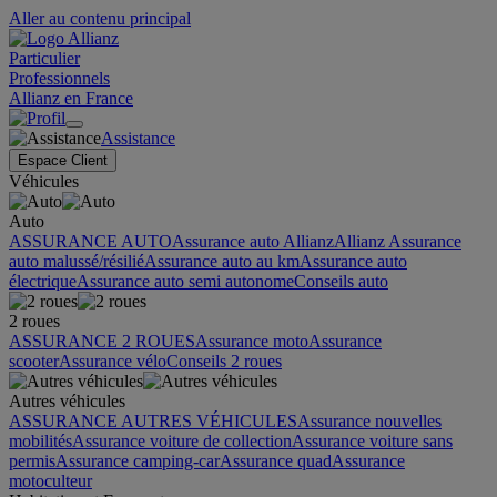
Aller au contenu principal
Particulier
Professionnels
Allianz en France
Assistance
Espace Client
Véhicules
Auto
ASSURANCE AUTO
Assurance auto Allianz
Allianz Assurance
auto malussé/résilié
Assurance auto au km
Assurance auto
électrique
Assurance auto semi autonome
Conseils auto
2 roues
ASSURANCE 2 ROUES
Assurance moto
Assurance
scooter
Assurance vélo
Conseils 2 roues
Autres véhicules
ASSURANCE AUTRES VÉHICULES
Assurance nouvelles
mobilités
Assurance voiture de collection
Assurance voiture sans
permis
Assurance camping-car
Assurance quad
Assurance
motoculteur