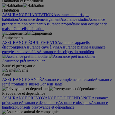
Habitation et Emprunteur
Habitation
ASSURANCE HABITATION
Assurance multirisque
habitation
Assurance déménagement
Assurance studio
Assurance
propriétaire non occupant
Assurance propriétaire non occupant de
maison
Conseils habitation
Équipements
ASSURANCE ÉQUIPEMENTS
Assurance appareils
électroniques
Assurance cave à vins
Assurance piscine
Assurance
énergies renouvelables
Assurance des objets du quotidien
Assurance prêt immobilier
Santé et prévoyance
Santé
ASSURANCE SANTÉ
Assurance complémentaire santé
Assurance
santé frontaliers suisses
Conseils santé
Prévoyance et dépendance
ASSURANCE PRÉVOYANCE ET DÉPENDANCE
Assurance
prévoyance
Assurance dépendance
Assurance obsèques
Assurance
handicap
Conseils prévoyance et dépendance