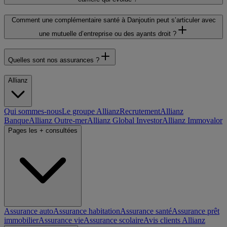
Comment une complémentaire santé à Danjoutin peut s’articuler avec
une mutuelle d’entreprise ou des ayants droit ?
Quelles sont nos assurances ?
Allianz
Qui sommes-nous
Le groupe Allianz
Recrutement
Allianz
Banque
Allianz Outre-mer
Allianz Global Investor
Allianz Immovalor
Pages les + consultées
Assurance auto
Assurance habitation
Assurance santé
Assurance prêt
immobilier
Assurance vie
Assurance scolaire
Avis clients Allianz