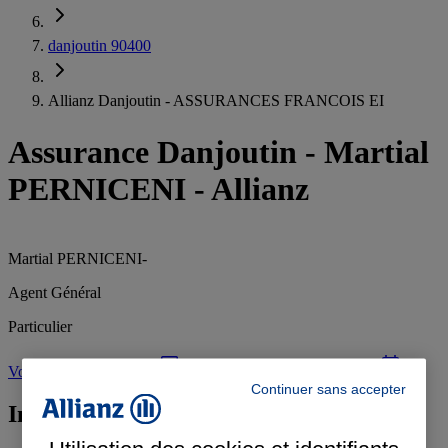
danjoutin 90400
Allianz Danjoutin - ASSURANCES FRANCOIS EI
Assurance Danjoutin
-
Martial
PERNICENI - Allianz
Martial PERNICENI
-
Agent Général
Particulier
Votre devis en 1 minute
Prendre rendez-vous à l'agence
Continuer sans accepter
Informations de l'agence