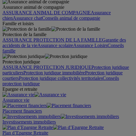
Assurance animal de compagnie
ASSURANCE ANIMAL DE COMPAGNIE
Assurance
chien
Assurance chat
Conseils animal de compagnie
Famille et loisirs
Protection de la famille
ASSURANCE PROTECTION DE LA FAMILLE
Garantie des
accidents de la vie
Assurance scolaire
Assurance Loisirs
Conseils
famille
Protection juridique
ASSURANCE PROTECTION JURIDIQUE
Protection juridique
particuliers
Protection juridique immobilière
Protection juridique
courtiers
Protection juridique collectivités territoriales
Conseils
protection juridique
Epargne et retraite
Assurance vie
Placement financiers
Investissements immobiliers
Plan d’Epargne Retraite