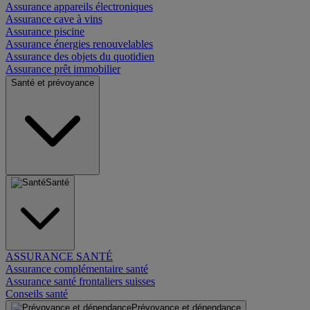
Assurance appareils électroniques
Assurance cave à vins
Assurance piscine
Assurance énergies renouvelables
Assurance des objets du quotidien
Assurance prêt immobilier
Santé et prévoyance
Santé
ASSURANCE SANTÉ
Assurance complémentaire santé
Assurance santé frontaliers suisses
Conseils santé
Prévoyance et dépendance