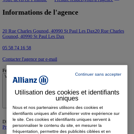
Informations de l'agence
20 Rue Charles Gounod, 40990 St Paul Les Dax
20 Rue Charles
Gounod, 40990 St Paul Les Dax
05 58 74 16 58
Contacter l'agence par e-mail
Fermé
Continuer sans accepter
Voir les horaires
Utilisation des cookies et identifiants
uniques
Nous et nos partenaires utilisons des cookies et
identifiants uniques afin d'améliorer votre expérience sur
le site. Ces cookies et identifiants uniques servent à
Dimanche
:
Fermé
personnaliser le contenu du site, en mesurer la
Prendre rendez-vous à l'agence
fréquentation, permettre des publicités ciblées et en