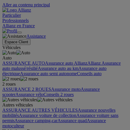
Aller au contenu principal
Particulier
Professionnels
Allianz en France
Assistance
Espace Client
Véhicules
Auto
ASSURANCE AUTO
Assurance auto Allianz
Allianz Assurance
auto malussé/résilié
Assurance auto au km
Assurance auto
électrique
Assurance auto semi autonome
Conseils auto
2 roues
ASSURANCE 2 ROUES
Assurance moto
Assurance
scooter
Assurance vélo
Conseils 2 roues
Autres véhicules
ASSURANCE AUTRES VÉHICULES
Assurance nouvelles
mobilités
Assurance voiture de collection
Assurance voiture sans
permis
Assurance camping-car
Assurance quad
Assurance
motoculteur