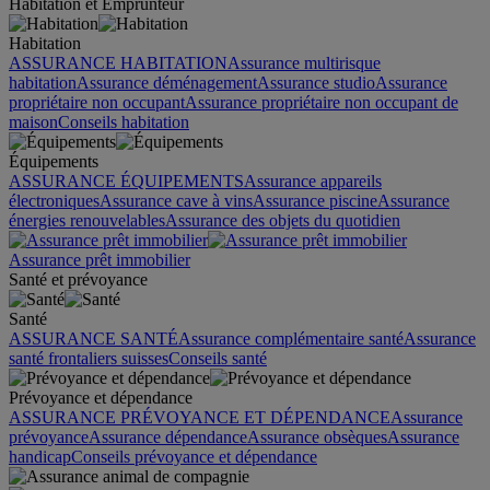
Habitation et Emprunteur
Habitation
ASSURANCE HABITATION
Assurance multirisque
habitation
Assurance déménagement
Assurance studio
Assurance
propriétaire non occupant
Assurance propriétaire non occupant de
maison
Conseils habitation
Équipements
ASSURANCE ÉQUIPEMENTS
Assurance appareils
électroniques
Assurance cave à vins
Assurance piscine
Assurance
énergies renouvelables
Assurance des objets du quotidien
Assurance prêt immobilier
Santé et prévoyance
Santé
ASSURANCE SANTÉ
Assurance complémentaire santé
Assurance
santé frontaliers suisses
Conseils santé
Prévoyance et dépendance
ASSURANCE PRÉVOYANCE ET DÉPENDANCE
Assurance
prévoyance
Assurance dépendance
Assurance obsèques
Assurance
handicap
Conseils prévoyance et dépendance