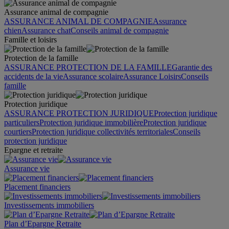
Assurance animal de compagnie
ASSURANCE ANIMAL DE COMPAGNIE
Assurance
chien
Assurance chat
Conseils animal de compagnie
Famille et loisirs
Protection de la famille
ASSURANCE PROTECTION DE LA FAMILLE
Garantie des
accidents de la vie
Assurance scolaire
Assurance Loisirs
Conseils
famille
Protection juridique
ASSURANCE PROTECTION JURIDIQUE
Protection juridique
particuliers
Protection juridique immobilière
Protection juridique
courtiers
Protection juridique collectivités territoriales
Conseils
protection juridique
Epargne et retraite
Assurance vie
Placement financiers
Investissements immobiliers
Plan d’Epargne Retraite