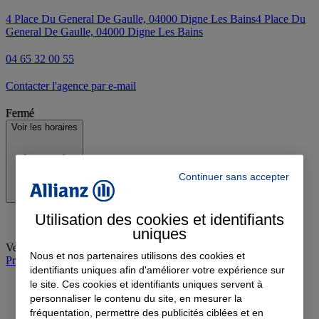
4 Place Du General De Gaulle, 04000 Digne Les Bains
4 Place Du
General De Gaulle, 04000 Digne Les Bains
04 65 32 00 55
Contacter l'agence par e-mail
Fermé
Voir les horaires
Continuer sans accepter
Utilisation des cookies et identifiants
uniques
Vendredi
:
09:00-12:00, 14:00-18:00
Nous et nos partenaires utilisons des cookies et
Prendre rendez-vous à l'agence
identifiants uniques afin d'améliorer votre expérience sur
le site. Ces cookies et identifiants uniques servent à
personnaliser le contenu du site, en mesurer la
fréquentation, permettre des publicités ciblées et en