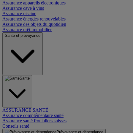
Assurance appareils électroniques
Assurance cave à vins
Assurance piscine
Assurance énergies renouvelables
Assurance des objets du quotidien
Assurance prêt immobilier
Santé et prévoyance
Santé
ASSURANCE SANTÉ
Assurance complémentaire santé
Assurance santé frontaliers suisses
Conseils santé
Prévoyance et dépendance