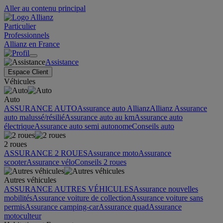
Aller au contenu principal
Particulier
Professionnels
Allianz en France
Assistance
Espace Client
Véhicules
Auto
ASSURANCE AUTO
Assurance auto Allianz
Allianz Assurance
auto malussé/résilié
Assurance auto au km
Assurance auto
électrique
Assurance auto semi autonome
Conseils auto
2 roues
ASSURANCE 2 ROUES
Assurance moto
Assurance
scooter
Assurance vélo
Conseils 2 roues
Autres véhicules
ASSURANCE AUTRES VÉHICULES
Assurance nouvelles
mobilités
Assurance voiture de collection
Assurance voiture sans
permis
Assurance camping-car
Assurance quad
Assurance
motoculteur