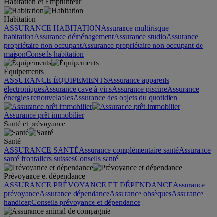
Habitation et Emprunteur
Habitation
ASSURANCE HABITATION
Assurance multirisque
habitation
Assurance déménagement
Assurance studio
Assurance
propriétaire non occupant
Assurance propriétaire non occupant de
maison
Conseils habitation
Équipements
ASSURANCE ÉQUIPEMENTS
Assurance appareils
électroniques
Assurance cave à vins
Assurance piscine
Assurance
énergies renouvelables
Assurance des objets du quotidien
Assurance prêt immobilier
Santé et prévoyance
Santé
ASSURANCE SANTÉ
Assurance complémentaire santé
Assurance
santé frontaliers suisses
Conseils santé
Prévoyance et dépendance
ASSURANCE PRÉVOYANCE ET DÉPENDANCE
Assurance
prévoyance
Assurance dépendance
Assurance obsèques
Assurance
handicap
Conseils prévoyance et dépendance