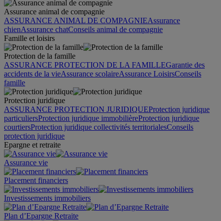
Assurance animal de compagnie
ASSURANCE ANIMAL DE COMPAGNIE
Assurance
chien
Assurance chat
Conseils animal de compagnie
Famille et loisirs
Protection de la famille
ASSURANCE PROTECTION DE LA FAMILLE
Garantie des
accidents de la vie
Assurance scolaire
Assurance Loisirs
Conseils
famille
Protection juridique
ASSURANCE PROTECTION JURIDIQUE
Protection juridique
particuliers
Protection juridique immobilière
Protection juridique
courtiers
Protection juridique collectivités territoriales
Conseils
protection juridique
Epargne et retraite
Assurance vie
Placement financiers
Investissements immobiliers
Plan d’Epargne Retraite