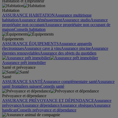
Habitation et Emprunteur
Habitation
ASSURANCE HABITATION
Assurance multirisque
habitation
Assurance déménagement
Assurance studio
Assurance
propriétaire non occupant
Assurance propriétaire non occupant de
maison
Conseils habitation
Équipements
ASSURANCE ÉQUIPEMENTS
Assurance appareils
électroniques
Assurance cave à vins
Assurance piscine
Assurance
énergies renouvelables
Assurance des objets du quotidien
Assurance prêt immobilier
Santé et prévoyance
Santé
ASSURANCE SANTÉ
Assurance complémentaire santé
Assurance
santé frontaliers suisses
Conseils santé
Prévoyance et dépendance
ASSURANCE PRÉVOYANCE ET DÉPENDANCE
Assurance
prévoyance
Assurance dépendance
Assurance obsèques
Assurance
handicap
Conseils prévoyance et dépendance