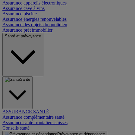
Assurance appareils électroniques
Assurance cave à vins
Assurance piscine
Assurance énergies renouvelables
Assurance des objets du quotidien
Assurance prêt immobilier
Santé et prévoyance
Santé
ASSURANCE SANTÉ
Assurance complémentaire santé
Assurance santé frontaliers suisses
Conseils santé
Prévoyance et dépendance