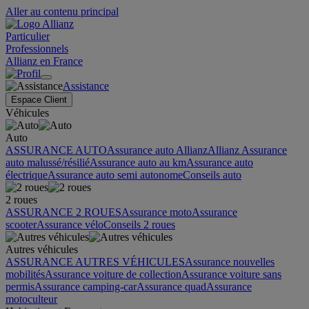
Aller au contenu principal
Particulier
Professionnels
Allianz en France
Assistance
Espace Client
Véhicules
Auto
ASSURANCE AUTO
Assurance auto Allianz
Allianz Assurance
auto malussé/résilié
Assurance auto au km
Assurance auto
électrique
Assurance auto semi autonome
Conseils auto
2 roues
ASSURANCE 2 ROUES
Assurance moto
Assurance
scooter
Assurance vélo
Conseils 2 roues
Autres véhicules
ASSURANCE AUTRES VÉHICULES
Assurance nouvelles
mobilités
Assurance voiture de collection
Assurance voiture sans
permis
Assurance camping-car
Assurance quad
Assurance
motoculteur