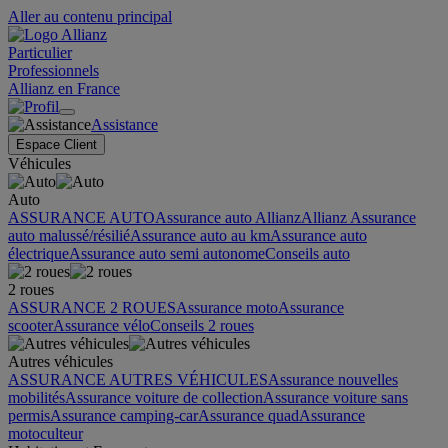
Aller au contenu principal
Particulier
Professionnels
Allianz en France
Assistance
Espace Client
Véhicules
Auto
ASSURANCE AUTO
Assurance auto Allianz
Allianz Assurance
auto malussé/résilié
Assurance auto au km
Assurance auto
électrique
Assurance auto semi autonome
Conseils auto
2 roues
ASSURANCE 2 ROUES
Assurance moto
Assurance
scooter
Assurance vélo
Conseils 2 roues
Autres véhicules
ASSURANCE AUTRES VÉHICULES
Assurance nouvelles
mobilités
Assurance voiture de collection
Assurance voiture sans
permis
Assurance camping-car
Assurance quad
Assurance
motoculteur