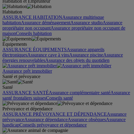
Habitation et Emprunteur
Habitation
ASSURANCE HABITATION
Assurance multirisque
habitation
Assurance déménagement
Assurance studio
Assurance
propriétaire non occupant
Assurance propriétaire non occupant de
maison
Conseils habitation
Équipements
ASSURANCE ÉQUIPEMENTS
Assurance appareils
électroniques
Assurance cave à vins
Assurance piscine
Assurance
énergies renouvelables
Assurance des objets du quotidien
Assurance prêt immobilier
Santé et prévoyance
Santé
ASSURANCE SANTÉ
Assurance complémentaire santé
Assurance
santé frontaliers suisses
Conseils santé
Prévoyance et dépendance
ASSURANCE PRÉVOYANCE ET DÉPENDANCE
Assurance
prévoyance
Assurance dépendance
Assurance obsèques
Assurance
handicap
Conseils prévoyance et dépendance