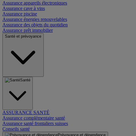
Assurance appareils électroniques
Assurance cave à vins
Assurance piscine
Assurance énergies renouvelables
Assurance des objets du quotidien
Assurance prêt immobilier
Santé et prévoyance
Santé
ASSURANCE SANTÉ
Assurance complémentaire santé
Assurance santé frontaliers suisses
Conseils santé
Prévoyance et dépendance