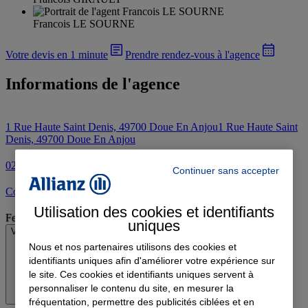
Francois LE SOURNE
Votre devis en 1 minute
Prendre rendez-vous à l'agence
Informations de l'agence
1 Rue Haute Saint Denis, 49700 Doue En Anjou
1 Rue Haute Saint
Denis, 49700 Doue En Anjou
02 41 59 11 16
Continuer sans accepter
Contacter l'agence par e-mail
Utilisation des cookies et identifiants
Fermé
uniques
Voir les horaires
Nous et nos partenaires utilisons des cookies et
identifiants uniques afin d'améliorer votre expérience sur
le site. Ces cookies et identifiants uniques servent à
personnaliser le contenu du site, en mesurer la
fréquentation, permettre des publicités ciblées et en