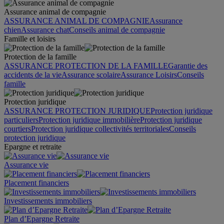
Assurance animal de compagnie
ASSURANCE ANIMAL DE COMPAGNIE
Assurance
chien
Assurance chat
Conseils animal de compagnie
Famille et loisirs
Protection de la famille
ASSURANCE PROTECTION DE LA FAMILLE
Garantie des
accidents de la vie
Assurance scolaire
Assurance Loisirs
Conseils
famille
Protection juridique
ASSURANCE PROTECTION JURIDIQUE
Protection juridique
particuliers
Protection juridique immobilière
Protection juridique
courtiers
Protection juridique collectivités territoriales
Conseils
protection juridique
Epargne et retraite
Assurance vie
Placement financiers
Investissements immobiliers
Plan d’Epargne Retraite