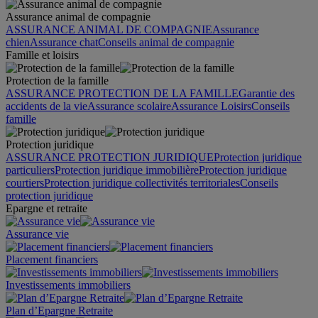
Assurance animal de compagnie
ASSURANCE ANIMAL DE COMPAGNIE
Assurance
chien
Assurance chat
Conseils animal de compagnie
Famille et loisirs
Protection de la famille
ASSURANCE PROTECTION DE LA FAMILLE
Garantie des
accidents de la vie
Assurance scolaire
Assurance Loisirs
Conseils
famille
Protection juridique
ASSURANCE PROTECTION JURIDIQUE
Protection juridique
particuliers
Protection juridique immobilière
Protection juridique
courtiers
Protection juridique collectivités territoriales
Conseils
protection juridique
Epargne et retraite
Assurance vie
Placement financiers
Investissements immobiliers
Plan d’Epargne Retraite