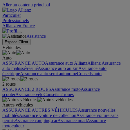
Aller au contenu principal
Particulier
Professionnels
Allianz en France
Assistance
Espace Client
Véhicules
Auto
ASSURANCE AUTO
Assurance auto Allianz
Allianz Assurance
auto malussé/résilié
Assurance auto au km
Assurance auto
électrique
Assurance auto semi autonome
Conseils auto
2 roues
ASSURANCE 2 ROUES
Assurance moto
Assurance
scooter
Assurance vélo
Conseils 2 roues
Autres véhicules
ASSURANCE AUTRES VÉHICULES
Assurance nouvelles
mobilités
Assurance voiture de collection
Assurance voiture sans
permis
Assurance camping-car
Assurance quad
Assurance
motoculteur