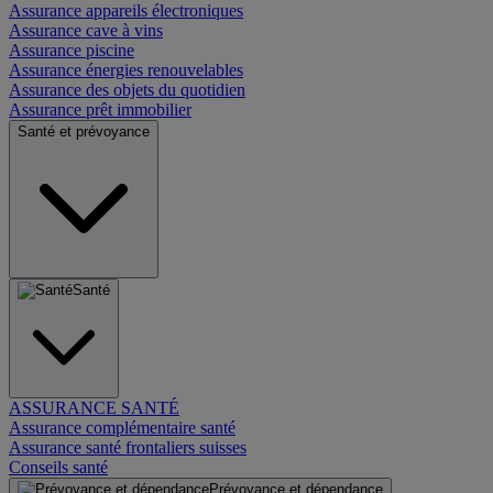
Assurance appareils électroniques
Assurance cave à vins
Assurance piscine
Assurance énergies renouvelables
Assurance des objets du quotidien
Assurance prêt immobilier
Santé et prévoyance
Santé
ASSURANCE SANTÉ
Assurance complémentaire santé
Assurance santé frontaliers suisses
Conseils santé
Prévoyance et dépendance