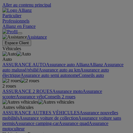
Aller au contenu principal
Particulier
Professionnels
Allianz en France
Assistance
Espace Client
Véhicules
Auto
ASSURANCE AUTO
Assurance auto Allianz
Allianz Assurance
auto malussé/résilié
Assurance auto au km
Assurance auto
électrique
Assurance auto semi autonome
Conseils auto
2 roues
ASSURANCE 2 ROUES
Assurance moto
Assurance
scooter
Assurance vélo
Conseils 2 roues
Autres véhicules
ASSURANCE AUTRES VÉHICULES
Assurance nouvelles
mobilités
Assurance voiture de collection
Assurance voiture sans
permis
Assurance camping-car
Assurance quad
Assurance
motoculteur