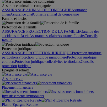
Assurance animal de compagnie
ASSURANCE ANIMAL DE COMPAGNIE
Assurance
chien
Assurance chat
Conseils animal de compagnie
Famille et loisirs
Protection de la famille
ASSURANCE PROTECTION DE LA FAMILLE
Garantie des
accidents de la vie
Assurance scolaire
Assurance Loisirs
Conseils
famille
Protection juridique
ASSURANCE PROTECTION JURIDIQUE
Protection juridique
particuliers
Protection juridique immobilière
Protection juridique
courtiers
Protection juridique collectivités territoriales
Conseils
protection juridique
Epargne et retraite
Assurance vie
Placement financiers
Investissements immobiliers
Plan d’Epargne Retraite