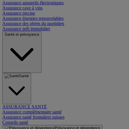
Assurance appareils électroniques
Assurance cave à vins
Assurance piscine
Assurance énergies renouvelables
Assurance des objets du quotidien
Assurance prêt immobilier
Santé et prévoyance
Santé
ASSURANCE SANTÉ
Assurance complémentaire santé
Assurance santé frontaliers suisses
Conseils santé
Prévoyance et dépendance