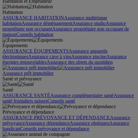
Habitation et Emprunteur
Habitation
ASSURANCE HABITATION
Assurance multirisque
habitation
Assurance déménagement
Assurance studio
Assurance
propriétaire non occupant
Assurance propriétaire non occupant de
maison
Conseils habitation
Équipements
ASSURANCE ÉQUIPEMENTS
Assurance appareils
électroniques
Assurance cave à vins
Assurance piscine
Assurance
énergies renouvelables
Assurance des objets du quotidien
Assurance prêt immobilier
Santé et prévoyance
Santé
ASSURANCE SANTÉ
Assurance complémentaire santé
Assurance
santé frontaliers suisses
Conseils santé
Prévoyance et dépendance
ASSURANCE PRÉVOYANCE ET DÉPENDANCE
Assurance
prévoyance
Assurance dépendance
Assurance obsèques
Assurance
handicap
Conseils prévoyance et dépendance