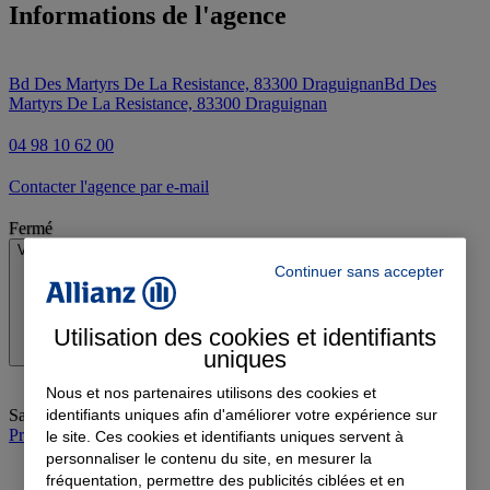
Informations de l'agence
Bd Des Martyrs De La Resistance, 83300 Draguignan
Bd Des
Martyrs De La Resistance, 83300 Draguignan
04 98 10 62 00
Contacter l'agence par e-mail
Fermé
Voir les horaires
Continuer sans accepter
Utilisation des cookies et identifiants
uniques
Nous et nos partenaires utilisons des cookies et
identifiants uniques afin d'améliorer votre expérience sur
Samedi
:
Fermé
Prendre rendez-vous à l'agence
le site. Ces cookies et identifiants uniques servent à
personnaliser le contenu du site, en mesurer la
fréquentation, permettre des publicités ciblées et en