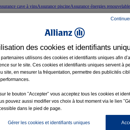
ssurance cave à vins
Assurance piscine
Assurance énergies renouvelabl
Continue
nté frontaliers suisses
Conseils santé
ilisation des cookies et identifiants uniq
évoyance
Assurance dépendance
Assurance obsèques
Assurance handica
partenaires utilisons des cookies et identifiants uniques afin d'
ence sur le site. Ces cookies et identifiants uniques servent à p
nce chat
Conseils animal de compagnie
u site, en mesurer la fréquentation, permettre des publicités cib
 performances.
ents de la vie
Assurance scolaire
Assurance Loisirs
Conseils famille
sur le bouton "Accepter" vous acceptez tous les cookies et ident
s pouvez aussi modifier vos choix à tout moment via le lien "Gé
ticuliers
Protection juridique immobilière
Protection juridique courtiers
Pr
cessible dans le pied de page.
Gérer les cookies et identifiants uniques
Acc