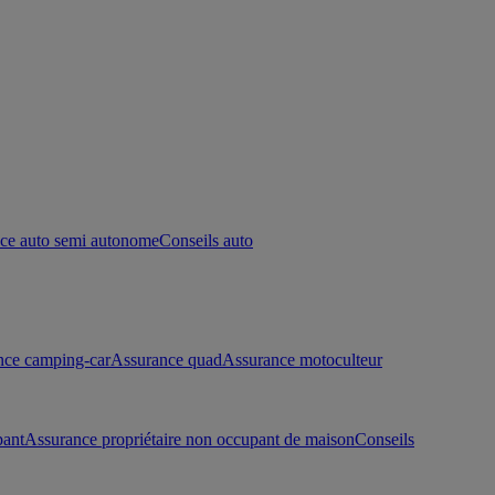
ce auto semi autonome
Conseils auto
nce camping-car
Assurance quad
Assurance motoculteur
pant
Assurance propriétaire non occupant de maison
Conseils