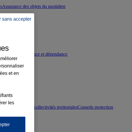
es
Assurance des objets du quotidien
r sans accepter
ues
p
Conseils prévoyance et dépendance
améliorer
ersonnaliser
lées et en
ifiants
rer les
otection juridique collectivités territoriales
Conseils protection
epter