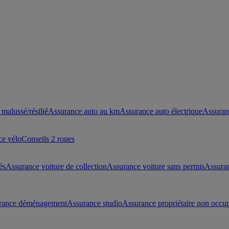
malussé/résilié
Assurance auto au km
Assurance auto électrique
Assuran
ce vélo
Conseils 2 roues
és
Assurance voiture de collection
Assurance voiture sans permis
Assura
rance déménagement
Assurance studio
Assurance propriétaire non occu