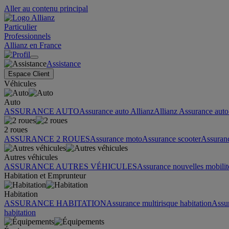
Aller au contenu principal
Particulier
Professionnels
Allianz en France
Assistance
Espace Client
Véhicules
Auto
ASSURANCE AUTO
Assurance auto Allianz
Allianz Assurance auto 
2 roues
ASSURANCE 2 ROUES
Assurance moto
Assurance scooter
Assuran
Autres véhicules
ASSURANCE AUTRES VÉHICULES
Assurance nouvelles mobilit
Habitation et Emprunteur
Habitation
ASSURANCE HABITATION
Assurance multirisque habitation
Assu
habitation