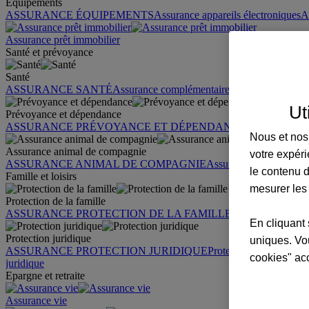
Équipements
ASSURANCE ÉQUIPEMENTS
Assurance appareils électroniques
A
Assurance prêt immobilier
Santé et prévoyance
Santé
ASSURANCE SANTÉ
Assurance complémentaire santé
Assurance sa
Ut
Prévoyance et dépendance
ASSURANCE PRÉVOYANCE ET DÉPENDANCE
Assurance pr
Nous et nos 
Assurance animal de compagnie
votre expéri
ASSURANCE ANIMAL DE COMPAGNIE
Assurance chien
Assura
le contenu d
Famille et loisirs
mesurer les
Protection de la famille
ASSURANCE PROTECTION DE LA FAMILLE
Garantie des accid
En cliquant 
Protection juridique
uniques. Vou
ASSURANCE PROTECTION JURIDIQUE
Protection juridique par
cookies" ac
juridique
Epargne et retraite
Assurance vie