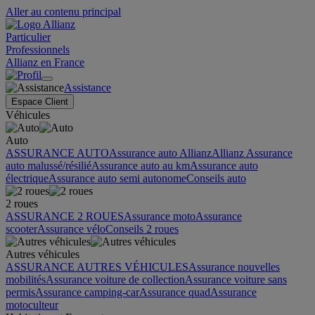
Aller au contenu principal
Particulier
Professionnels
Allianz en France
Assistance
Espace Client
Véhicules
Auto
ASSURANCE AUTO
Assurance auto Allianz
Allianz Assurance
auto malussé/résilié
Assurance auto au km
Assurance auto
électrique
Assurance auto semi autonome
Conseils auto
2 roues
ASSURANCE 2 ROUES
Assurance moto
Assurance
scooter
Assurance vélo
Conseils 2 roues
Autres véhicules
ASSURANCE AUTRES VÉHICULES
Assurance nouvelles
mobilités
Assurance voiture de collection
Assurance voiture sans
permis
Assurance camping-car
Assurance quad
Assurance
motoculteur