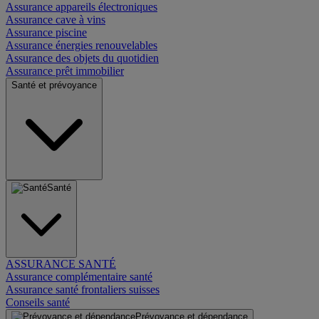
Assurance appareils électroniques
Assurance cave à vins
Assurance piscine
Assurance énergies renouvelables
Assurance des objets du quotidien
Assurance prêt immobilier
Santé et prévoyance
Santé
ASSURANCE SANTÉ
Assurance complémentaire santé
Assurance santé frontaliers suisses
Conseils santé
Prévoyance et dépendance