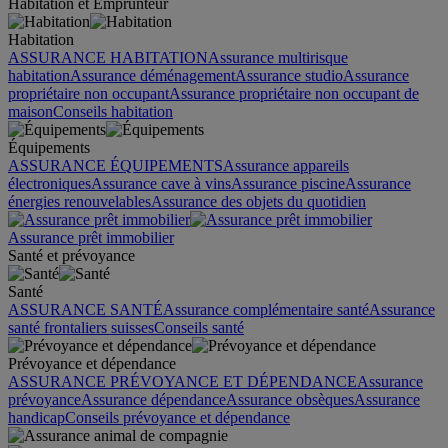
Habitation et Emprunteur
Habitation
ASSURANCE HABITATION
Assurance multirisque
habitation
Assurance déménagement
Assurance studio
Assurance
propriétaire non occupant
Assurance propriétaire non occupant de
maison
Conseils habitation
Équipements
ASSURANCE ÉQUIPEMENTS
Assurance appareils
électroniques
Assurance cave à vins
Assurance piscine
Assurance
énergies renouvelables
Assurance des objets du quotidien
Assurance prêt immobilier
Santé et prévoyance
Santé
ASSURANCE SANTÉ
Assurance complémentaire santé
Assurance
santé frontaliers suisses
Conseils santé
Prévoyance et dépendance
ASSURANCE PRÉVOYANCE ET DÉPENDANCE
Assurance
prévoyance
Assurance dépendance
Assurance obsèques
Assurance
handicap
Conseils prévoyance et dépendance