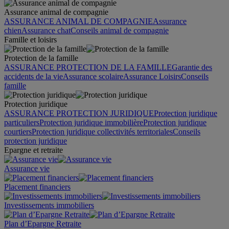
Assurance animal de compagnie
ASSURANCE ANIMAL DE COMPAGNIE
Assurance
chien
Assurance chat
Conseils animal de compagnie
Famille et loisirs
Protection de la famille
ASSURANCE PROTECTION DE LA FAMILLE
Garantie des
accidents de la vie
Assurance scolaire
Assurance Loisirs
Conseils
famille
Protection juridique
ASSURANCE PROTECTION JURIDIQUE
Protection juridique
particuliers
Protection juridique immobilière
Protection juridique
courtiers
Protection juridique collectivités territoriales
Conseils
protection juridique
Epargne et retraite
Assurance vie
Placement financiers
Investissements immobiliers
Plan d’Epargne Retraite