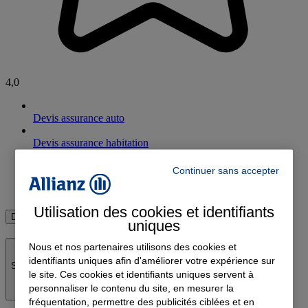
4,0
Devis assurance auto
Devis assurance habitation
Devis complémentaire santé
Continuer sans accepter
Devis assurance emprunteur
Utilisation des cookies et identifiants
Découvrir toutes les assurances
uniques
Nous et nos partenaires utilisons des cookies et
identifiants uniques afin d'améliorer votre expérience sur
Soyez vigilant - Agissement frauduleux
le site. Ces cookies et identifiants uniques servent à
personnaliser le contenu du site, en mesurer la
fréquentation, permettre des publicités ciblées et en