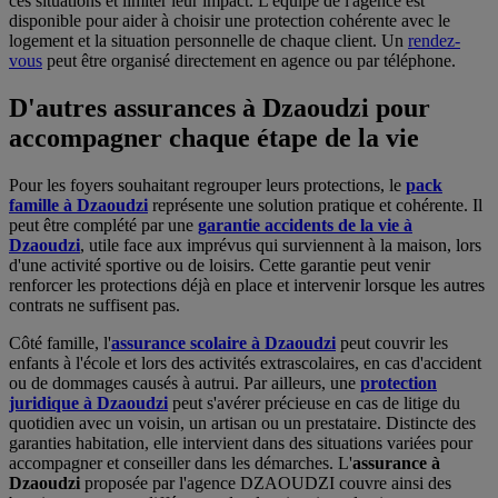
ces situations et limiter leur impact. L'équipe de l'agence est
disponible pour aider à choisir une protection cohérente avec le
logement et la situation personnelle de chaque client. Un
rendez-
vous
peut être organisé directement en agence ou par téléphone.
D'autres assurances à Dzaoudzi pour
accompagner chaque étape de la vie
Pour les foyers souhaitant regrouper leurs protections, le
pack
famille à Dzaoudzi
représente une solution pratique et cohérente. Il
peut être complété par une
garantie accidents de la vie à
Dzaoudzi
, utile face aux imprévus qui surviennent à la maison, lors
d'une activité sportive ou de loisirs. Cette garantie peut venir
renforcer les protections déjà en place et intervenir lorsque les autres
contrats ne suffisent pas.
Côté famille, l'
assurance scolaire à Dzaoudzi
peut couvrir les
enfants à l'école et lors des activités extrascolaires, en cas d'accident
ou de dommages causés à autrui. Par ailleurs, une
protection
juridique à Dzaoudzi
peut s'avérer précieuse en cas de litige du
quotidien avec un voisin, un artisan ou un prestataire. Distincte des
garanties habitation, elle intervient dans des situations variées pour
accompagner et conseiller dans les démarches. L'
assurance à
Dzaoudzi
proposée par l'agence DZAOUDZI couvre ainsi des