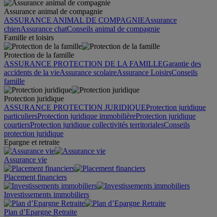
Assurance animal de compagnie
ASSURANCE ANIMAL DE COMPAGNIE
Assurance
chien
Assurance chat
Conseils animal de compagnie
Famille et loisirs
Protection de la famille
ASSURANCE PROTECTION DE LA FAMILLE
Garantie des
accidents de la vie
Assurance scolaire
Assurance Loisirs
Conseils
famille
Protection juridique
ASSURANCE PROTECTION JURIDIQUE
Protection juridique
particuliers
Protection juridique immobilière
Protection juridique
courtiers
Protection juridique collectivités territoriales
Conseils
protection juridique
Epargne et retraite
Assurance vie
Placement financiers
Investissements immobiliers
Plan d’Epargne Retraite