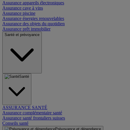
Assurance appareils électroniques
Assurance cave à vins
Assurance piscine
Assurance énergies renouvelables
Assurance des objets du quotidien
Assurance prêt immobilier
Santé et prévoyance
Santé
ASSURANCE SANTÉ
Assurance complémentaire santé
Assurance santé frontaliers suisses
Conseils santé
Prévoyance et dépendance