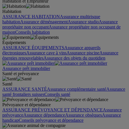
Habitation et Emprunteur
Habitation
ASSURANCE HABITATION
Assurance multirisque
habitation
Assurance déménagement
Assurance studio
Assurance
propriétaire non occupant
Assurance propriétaire non occupant de
maison
Conseils habitation
Équipements
ASSURANCE ÉQUIPEMENTS
Assurance appareils
électroniques
Assurance cave à vins
Assurance piscine
Assurance
énergies renouvelables
Assurance des objets du quotidien
Assurance prêt immobilier
Santé et prévoyance
Santé
ASSURANCE SANTÉ
Assurance complémentaire santé
Assurance
santé frontaliers suisses
Conseils santé
Prévoyance et dépendance
ASSURANCE PRÉVOYANCE ET DÉPENDANCE
Assurance
prévoyance
Assurance dépendance
Assurance obsèques
Assurance
handicap
Conseils prévoyance et dépendance