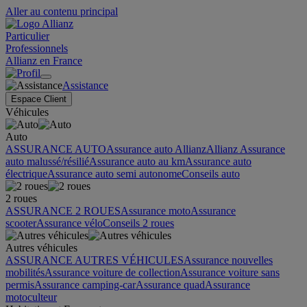
Aller au contenu principal
Particulier
Professionnels
Allianz en France
Assistance
Espace Client
Véhicules
Auto
ASSURANCE AUTO
Assurance auto Allianz
Allianz Assurance
auto malussé/résilié
Assurance auto au km
Assurance auto
électrique
Assurance auto semi autonome
Conseils auto
2 roues
ASSURANCE 2 ROUES
Assurance moto
Assurance
scooter
Assurance vélo
Conseils 2 roues
Autres véhicules
ASSURANCE AUTRES VÉHICULES
Assurance nouvelles
mobilités
Assurance voiture de collection
Assurance voiture sans
permis
Assurance camping-car
Assurance quad
Assurance
motoculteur