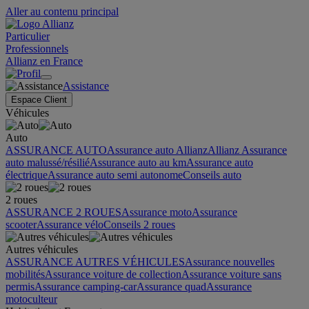
Aller au contenu principal
Particulier
Professionnels
Allianz en France
Assistance
Espace Client
Véhicules
Auto
ASSURANCE AUTO
Assurance auto Allianz
Allianz Assurance
auto malussé/résilié
Assurance auto au km
Assurance auto
électrique
Assurance auto semi autonome
Conseils auto
2 roues
ASSURANCE 2 ROUES
Assurance moto
Assurance
scooter
Assurance vélo
Conseils 2 roues
Autres véhicules
ASSURANCE AUTRES VÉHICULES
Assurance nouvelles
mobilités
Assurance voiture de collection
Assurance voiture sans
permis
Assurance camping-car
Assurance quad
Assurance
motoculteur