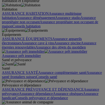
Habitation et Emprunteur
Habitation
ASSURANCE HABITATION
Assurance multirisque
habitation
Assurance déménagement
Assurance studio
Assurance
propriétaire non occupant
Assurance propriétaire non occupant de
maison
Conseils habitation
Équipements
ASSURANCE ÉQUIPEMENTS
Assurance appareils
électroniques
Assurance cave à vins
Assurance piscine
Assurance
énergies renouvelables
Assurance des objets du quotidien
Assurance prêt immobilier
Santé et prévoyance
Santé
ASSURANCE SANTÉ
Assurance complémentaire santé
Assurance
santé frontaliers suisses
Conseils santé
Prévoyance et dépendance
ASSURANCE PRÉVOYANCE ET DÉPENDANCE
Assurance
prévoyance
Assurance dépendance
Assurance obsèques
Assurance
handicap
Conseils prévoyance et dépendance