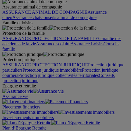
Assurance animal de compagnie
ASSURANCE ANIMAL DE COMPAGNIE
Assurance
chien
Assurance chat
Conseils animal de compagnie
Famille et loisirs
Protection de la famille
ASSURANCE PROTECTION DE LA FAMILLE
Garantie des
accidents de la vie
Assurance scolaire
Assurance Loisirs
Conseils
famille
Protection juridique
ASSURANCE PROTECTION JURIDIQUE
Protection juridique
particuliers
Protection juridique immobilière
Protection juridique
courtiers
Protection juridique collectivités territoriales
Conseils
protection juridique
Epargne et retraite
Assurance vie
Placement financiers
Investissements immobiliers
Plan d’Epargne Retraite