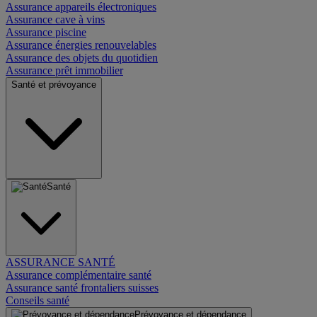
Assurance appareils électroniques
Assurance cave à vins
Assurance piscine
Assurance énergies renouvelables
Assurance des objets du quotidien
Assurance prêt immobilier
Santé et prévoyance
Santé
ASSURANCE SANTÉ
Assurance complémentaire santé
Assurance santé frontaliers suisses
Conseils santé
Prévoyance et dépendance