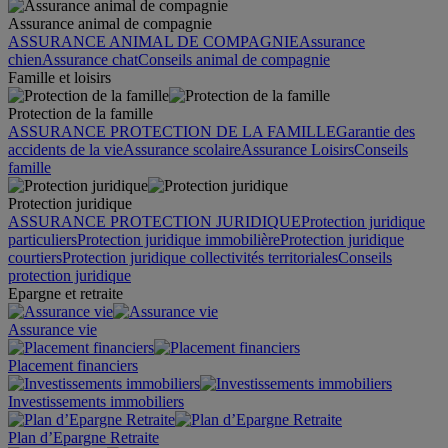
Assurance animal de compagnie
ASSURANCE ANIMAL DE COMPAGNIE
Assurance
chien
Assurance chat
Conseils animal de compagnie
Famille et loisirs
Protection de la famille
ASSURANCE PROTECTION DE LA FAMILLE
Garantie des
accidents de la vie
Assurance scolaire
Assurance Loisirs
Conseils
famille
Protection juridique
ASSURANCE PROTECTION JURIDIQUE
Protection juridique
particuliers
Protection juridique immobilière
Protection juridique
courtiers
Protection juridique collectivités territoriales
Conseils
protection juridique
Epargne et retraite
Assurance vie
Placement financiers
Investissements immobiliers
Plan d’Epargne Retraite