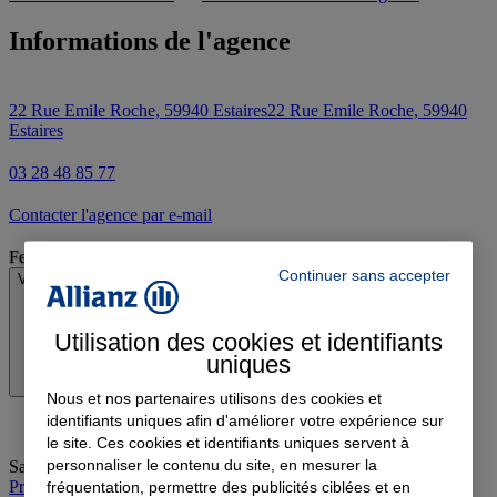
Informations de l'agence
22 Rue Emile Roche, 59940 Estaires
22 Rue Emile Roche, 59940
Estaires
03 28 48 85 77
Contacter l'agence par e-mail
Fermé
Continuer sans accepter
Voir les horaires
Utilisation des cookies et identifiants
uniques
Nous et nos partenaires utilisons des cookies et
identifiants uniques afin d'améliorer votre expérience sur
le site. Ces cookies et identifiants uniques servent à
personnaliser le contenu du site, en mesurer la
Samedi
:
09:00-12:00
Prendre rendez-vous à l'agence
fréquentation, permettre des publicités ciblées et en