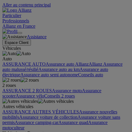
Aller au contenu principal
Particulier
Professionnels
Allianz en France
Assistance
Espace Client
Véhicules
Auto
ASSURANCE AUTO
Assurance auto Allianz
Allianz Assurance
auto malussé/résilié
Assurance auto au km
Assurance auto
électrique
Assurance auto semi autonome
Conseils auto
2 roues
ASSURANCE 2 ROUES
Assurance moto
Assurance
scooter
Assurance vélo
Conseils 2 roues
Autres véhicules
ASSURANCE AUTRES VÉHICULES
Assurance nouvelles
mobilités
Assurance voiture de collection
Assurance voiture sans
permis
Assurance camping-car
Assurance quad
Assurance
motoculteur