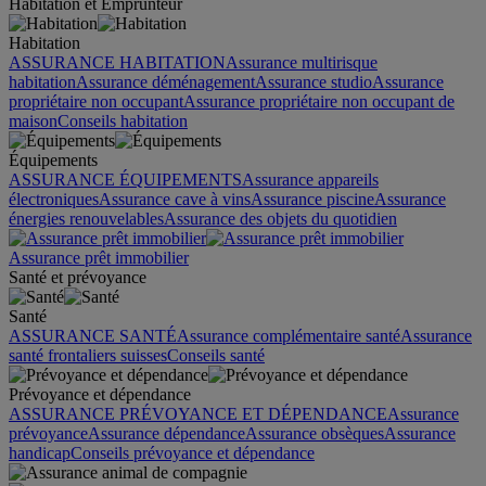
Habitation et Emprunteur
Habitation
ASSURANCE HABITATION
Assurance multirisque
habitation
Assurance déménagement
Assurance studio
Assurance
propriétaire non occupant
Assurance propriétaire non occupant de
maison
Conseils habitation
Équipements
ASSURANCE ÉQUIPEMENTS
Assurance appareils
électroniques
Assurance cave à vins
Assurance piscine
Assurance
énergies renouvelables
Assurance des objets du quotidien
Assurance prêt immobilier
Santé et prévoyance
Santé
ASSURANCE SANTÉ
Assurance complémentaire santé
Assurance
santé frontaliers suisses
Conseils santé
Prévoyance et dépendance
ASSURANCE PRÉVOYANCE ET DÉPENDANCE
Assurance
prévoyance
Assurance dépendance
Assurance obsèques
Assurance
handicap
Conseils prévoyance et dépendance