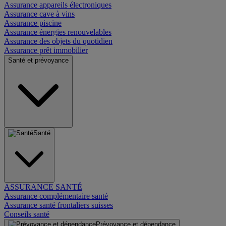
Assurance appareils électroniques
Assurance cave à vins
Assurance piscine
Assurance énergies renouvelables
Assurance des objets du quotidien
Assurance prêt immobilier
Santé et prévoyance
Santé
ASSURANCE SANTÉ
Assurance complémentaire santé
Assurance santé frontaliers suisses
Conseils santé
Prévoyance et dépendance