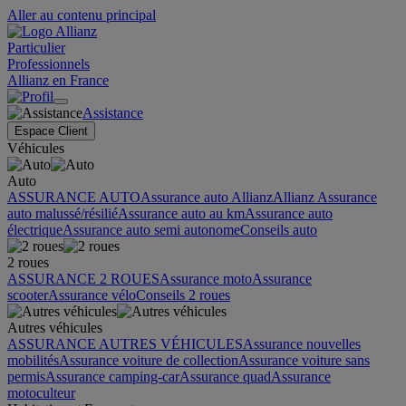
Aller au contenu principal
Particulier
Professionnels
Allianz en France
Assistance
Espace Client
Véhicules
Auto
ASSURANCE AUTO
Assurance auto Allianz
Allianz Assurance
auto malussé/résilié
Assurance auto au km
Assurance auto
électrique
Assurance auto semi autonome
Conseils auto
2 roues
ASSURANCE 2 ROUES
Assurance moto
Assurance
scooter
Assurance vélo
Conseils 2 roues
Autres véhicules
ASSURANCE AUTRES VÉHICULES
Assurance nouvelles
mobilités
Assurance voiture de collection
Assurance voiture sans
permis
Assurance camping-car
Assurance quad
Assurance
motoculteur