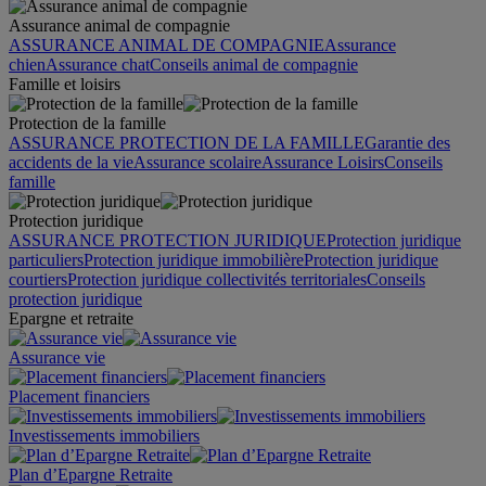
Assurance animal de compagnie
ASSURANCE ANIMAL DE COMPAGNIE
Assurance
chien
Assurance chat
Conseils animal de compagnie
Famille et loisirs
Protection de la famille
ASSURANCE PROTECTION DE LA FAMILLE
Garantie des
accidents de la vie
Assurance scolaire
Assurance Loisirs
Conseils
famille
Protection juridique
ASSURANCE PROTECTION JURIDIQUE
Protection juridique
particuliers
Protection juridique immobilière
Protection juridique
courtiers
Protection juridique collectivités territoriales
Conseils
protection juridique
Epargne et retraite
Assurance vie
Placement financiers
Investissements immobiliers
Plan d’Epargne Retraite