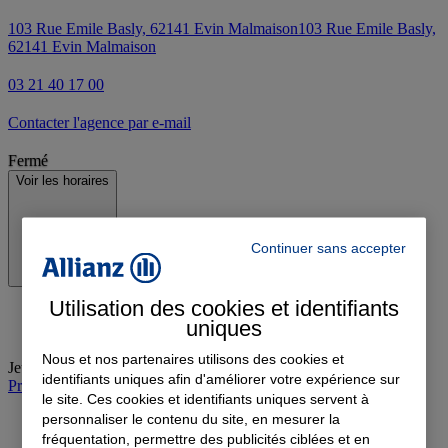
103 Rue Emile Basly, 62141 Evin Malmaison
103 Rue Emile Basly,
62141 Evin Malmaison
03 21 40 17 00
Contacter l'agence par e-mail
Fermé
Voir les horaires
Continuer sans accepter
Utilisation des cookies et identifiants
uniques
Nous et nos partenaires utilisons des cookies et
Jeudi
:
09:00-12:00, 14:00-18:00
identifiants uniques afin d'améliorer votre expérience sur
Prendre rendez-vous à l'agence
le site. Ces cookies et identifiants uniques servent à
personnaliser le contenu du site, en mesurer la
fréquentation, permettre des publicités ciblées et en