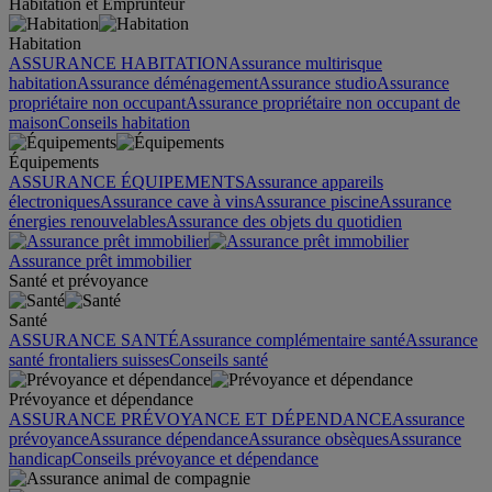
Habitation et Emprunteur
Habitation
ASSURANCE HABITATION
Assurance multirisque
habitation
Assurance déménagement
Assurance studio
Assurance
propriétaire non occupant
Assurance propriétaire non occupant de
maison
Conseils habitation
Équipements
ASSURANCE ÉQUIPEMENTS
Assurance appareils
électroniques
Assurance cave à vins
Assurance piscine
Assurance
énergies renouvelables
Assurance des objets du quotidien
Assurance prêt immobilier
Santé et prévoyance
Santé
ASSURANCE SANTÉ
Assurance complémentaire santé
Assurance
santé frontaliers suisses
Conseils santé
Prévoyance et dépendance
ASSURANCE PRÉVOYANCE ET DÉPENDANCE
Assurance
prévoyance
Assurance dépendance
Assurance obsèques
Assurance
handicap
Conseils prévoyance et dépendance