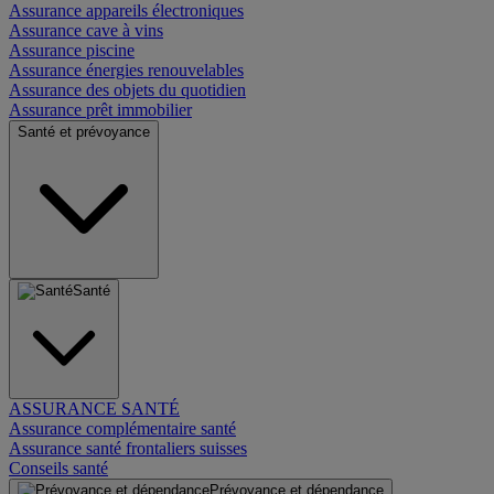
Assurance appareils électroniques
Assurance cave à vins
Assurance piscine
Assurance énergies renouvelables
Assurance des objets du quotidien
Assurance prêt immobilier
Santé et prévoyance
Santé
ASSURANCE SANTÉ
Assurance complémentaire santé
Assurance santé frontaliers suisses
Conseils santé
Prévoyance et dépendance