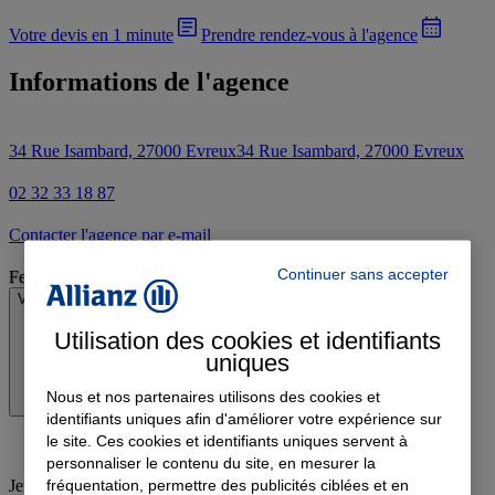
Votre devis en 1 minute
Prendre rendez-vous à l'agence
Informations de l'agence
34 Rue Isambard, 27000 Evreux
34 Rue Isambard, 27000 Evreux
02 32 33 18 87
Contacter l'agence par e-mail
Continuer sans accepter
Fermé
Voir les horaires
Utilisation des cookies et identifiants
uniques
Nous et nos partenaires utilisons des cookies et
identifiants uniques afin d'améliorer votre expérience sur
le site. Ces cookies et identifiants uniques servent à
personnaliser le contenu du site, en mesurer la
fréquentation, permettre des publicités ciblées et en
Jeudi
:
09:00-12:00, 14:00-18:00