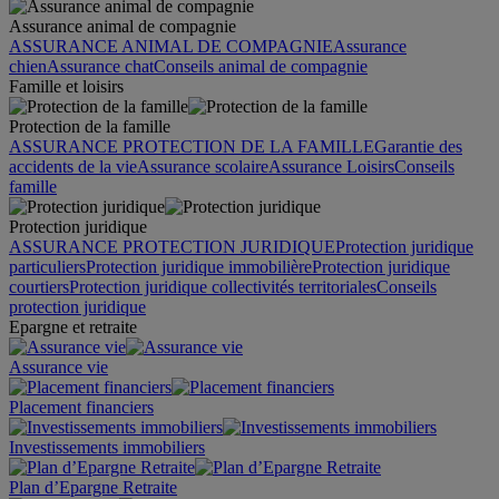
Assurance animal de compagnie
ASSURANCE ANIMAL DE COMPAGNIE
Assurance
chien
Assurance chat
Conseils animal de compagnie
Famille et loisirs
Protection de la famille
ASSURANCE PROTECTION DE LA FAMILLE
Garantie des
accidents de la vie
Assurance scolaire
Assurance Loisirs
Conseils
famille
Protection juridique
ASSURANCE PROTECTION JURIDIQUE
Protection juridique
particuliers
Protection juridique immobilière
Protection juridique
courtiers
Protection juridique collectivités territoriales
Conseils
protection juridique
Epargne et retraite
Assurance vie
Placement financiers
Investissements immobiliers
Plan d’Epargne Retraite