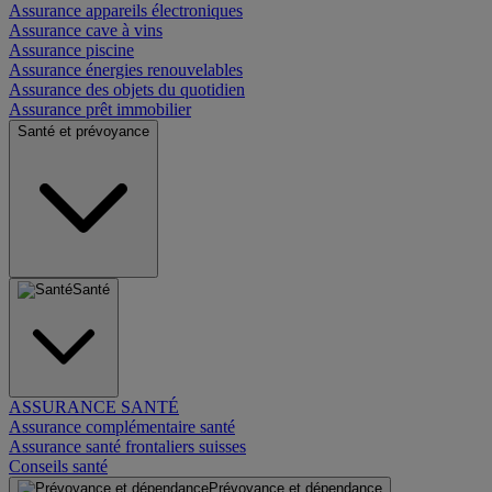
Assurance appareils électroniques
Assurance cave à vins
Assurance piscine
Assurance énergies renouvelables
Assurance des objets du quotidien
Assurance prêt immobilier
Santé et prévoyance
Santé
ASSURANCE SANTÉ
Assurance complémentaire santé
Assurance santé frontaliers suisses
Conseils santé
Prévoyance et dépendance