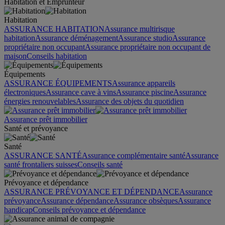
Habitation et Emprunteur
Habitation
ASSURANCE HABITATION
Assurance multirisque
habitation
Assurance déménagement
Assurance studio
Assurance
propriétaire non occupant
Assurance propriétaire non occupant de
maison
Conseils habitation
Équipements
ASSURANCE ÉQUIPEMENTS
Assurance appareils
électroniques
Assurance cave à vins
Assurance piscine
Assurance
énergies renouvelables
Assurance des objets du quotidien
Assurance prêt immobilier
Santé et prévoyance
Santé
ASSURANCE SANTÉ
Assurance complémentaire santé
Assurance
santé frontaliers suisses
Conseils santé
Prévoyance et dépendance
ASSURANCE PRÉVOYANCE ET DÉPENDANCE
Assurance
prévoyance
Assurance dépendance
Assurance obsèques
Assurance
handicap
Conseils prévoyance et dépendance