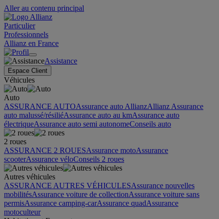
Aller au contenu principal
Particulier
Professionnels
Allianz en France
Assistance
Espace Client
Véhicules
Auto
ASSURANCE AUTO
Assurance auto Allianz
Allianz Assurance
auto malussé/résilié
Assurance auto au km
Assurance auto
électrique
Assurance auto semi autonome
Conseils auto
2 roues
ASSURANCE 2 ROUES
Assurance moto
Assurance
scooter
Assurance vélo
Conseils 2 roues
Autres véhicules
ASSURANCE AUTRES VÉHICULES
Assurance nouvelles
mobilités
Assurance voiture de collection
Assurance voiture sans
permis
Assurance camping-car
Assurance quad
Assurance
motoculteur