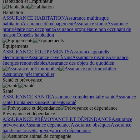
Habitation et Emprunteur
Habitation
ASSURANCE HABITATION
Assurance multirisque
habitation
Assurance déménagement
Assurance studio
Assurance
propriétaire non occupant
Assurance propriétaire non occupant de
maison
Conseils habitation
Équipements
ASSURANCE ÉQUIPEMENTS
Assurance appareils
électroniques
Assurance cave à vins
Assurance piscine
Assurance
énergies renouvelables
Assurance des objets du quotidien
Assurance prêt immobilier
Santé et prévoyance
Santé
ASSURANCE SANTÉ
Assurance complémentaire santé
Assurance
santé frontaliers suisses
Conseils santé
Prévoyance et dépendance
ASSURANCE PRÉVOYANCE ET DÉPENDANCE
Assurance
prévoyance
Assurance dépendance
Assurance obsèques
Assurance
handicap
Conseils prévoyance et dépendance