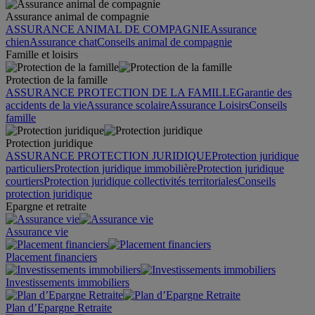
Assurance animal de compagnie
ASSURANCE ANIMAL DE COMPAGNIE
Assurance
chien
Assurance chat
Conseils animal de compagnie
Famille et loisirs
Protection de la famille
ASSURANCE PROTECTION DE LA FAMILLE
Garantie des
accidents de la vie
Assurance scolaire
Assurance Loisirs
Conseils
famille
Protection juridique
ASSURANCE PROTECTION JURIDIQUE
Protection juridique
particuliers
Protection juridique immobilière
Protection juridique
courtiers
Protection juridique collectivités territoriales
Conseils
protection juridique
Epargne et retraite
Assurance vie
Placement financiers
Investissements immobiliers
Plan d’Epargne Retraite