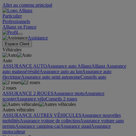
Aller au contenu principal
Particulier
Professionnels
Allianz en France
Assistance
Espace Client
Véhicules
Auto
ASSURANCE AUTO
Assurance auto Allianz
Allianz Assurance
auto malussé/résilié
Assurance auto au km
Assurance auto
électrique
Assurance auto semi autonome
Conseils auto
2 roues
ASSURANCE 2 ROUES
Assurance moto
Assurance
scooter
Assurance vélo
Conseils 2 roues
Autres véhicules
ASSURANCE AUTRES VÉHICULES
Assurance nouvelles
mobilités
Assurance voiture de collection
Assurance voiture sans
permis
Assurance camping-car
Assurance quad
Assurance
motoculteur