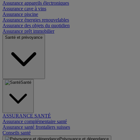
Assurance appareils électroniques
Assurance cave à vins
Assurance piscine
Assurance énergies renouvelables
Assurance des objets du quotidien
Assurance prêt immobilier
Santé et prévoyance
Santé
ASSURANCE SANTÉ
Assurance complémentaire santé
Assurance santé frontaliers suisses
Conseils santé
Prévoyance et dépendance