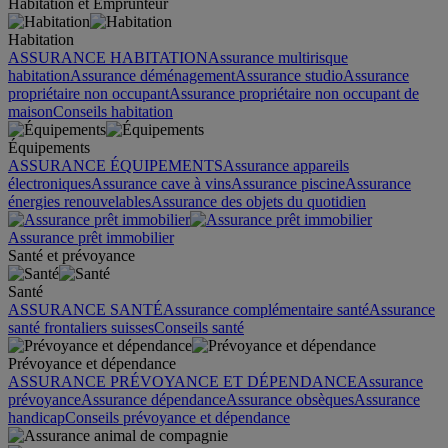
Habitation et Emprunteur
Habitation
ASSURANCE HABITATION
Assurance multirisque
habitation
Assurance déménagement
Assurance studio
Assurance
propriétaire non occupant
Assurance propriétaire non occupant de
maison
Conseils habitation
Équipements
ASSURANCE ÉQUIPEMENTS
Assurance appareils
électroniques
Assurance cave à vins
Assurance piscine
Assurance
énergies renouvelables
Assurance des objets du quotidien
Assurance prêt immobilier
Santé et prévoyance
Santé
ASSURANCE SANTÉ
Assurance complémentaire santé
Assurance
santé frontaliers suisses
Conseils santé
Prévoyance et dépendance
ASSURANCE PRÉVOYANCE ET DÉPENDANCE
Assurance
prévoyance
Assurance dépendance
Assurance obsèques
Assurance
handicap
Conseils prévoyance et dépendance