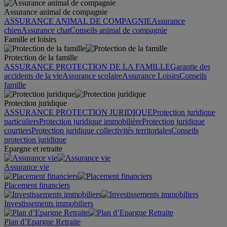
Assurance animal de compagnie
ASSURANCE ANIMAL DE COMPAGNIE
Assurance
chien
Assurance chat
Conseils animal de compagnie
Famille et loisirs
Protection de la famille
ASSURANCE PROTECTION DE LA FAMILLE
Garantie des
accidents de la vie
Assurance scolaire
Assurance Loisirs
Conseils
famille
Protection juridique
ASSURANCE PROTECTION JURIDIQUE
Protection juridique
particuliers
Protection juridique immobilière
Protection juridique
courtiers
Protection juridique collectivités territoriales
Conseils
protection juridique
Epargne et retraite
Assurance vie
Placement financiers
Investissements immobiliers
Plan d’Epargne Retraite