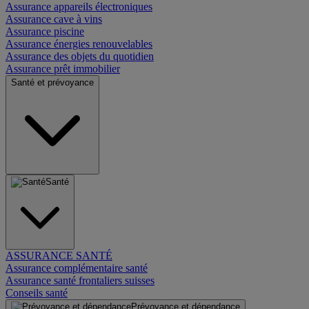
Assurance appareils électroniques
Assurance cave à vins
Assurance piscine
Assurance énergies renouvelables
Assurance des objets du quotidien
Assurance prêt immobilier
Santé et prévoyance
Santé
ASSURANCE SANTÉ
Assurance complémentaire santé
Assurance santé frontaliers suisses
Conseils santé
Prévoyance et dépendance