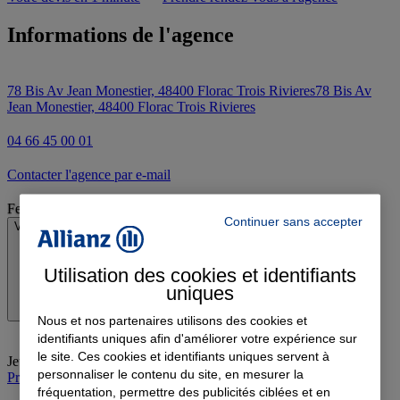
Informations de l'agence
78 Bis Av Jean Monestier, 48400 Florac Trois Rivieres
78 Bis Av
Jean Monestier, 48400 Florac Trois Rivieres
04 66 45 00 01
Contacter l'agence par e-mail
Fermé
Continuer sans accepter
Voir les horaires
Utilisation des cookies et identifiants
uniques
Nous et nos partenaires utilisons des cookies et
identifiants uniques afin d'améliorer votre expérience sur
le site. Ces cookies et identifiants uniques servent à
Jeudi
:
09:00-12:00
personnaliser le contenu du site, en mesurer la
Prendre rendez-vous à l'agence
fréquentation, permettre des publicités ciblées et en