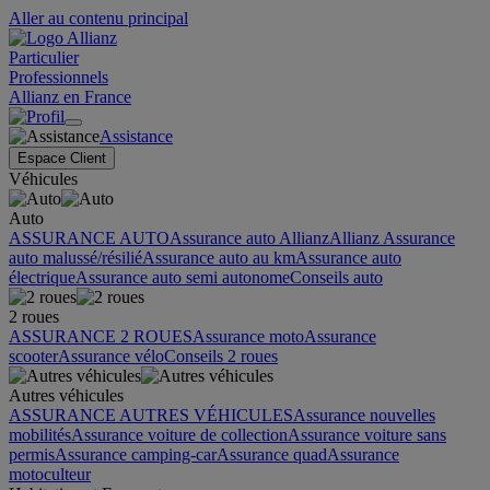
Aller au contenu principal
Particulier
Professionnels
Allianz en France
Assistance
Espace Client
Véhicules
Auto
ASSURANCE AUTO
Assurance auto Allianz
Allianz Assurance
auto malussé/résilié
Assurance auto au km
Assurance auto
électrique
Assurance auto semi autonome
Conseils auto
2 roues
ASSURANCE 2 ROUES
Assurance moto
Assurance
scooter
Assurance vélo
Conseils 2 roues
Autres véhicules
ASSURANCE AUTRES VÉHICULES
Assurance nouvelles
mobilités
Assurance voiture de collection
Assurance voiture sans
permis
Assurance camping-car
Assurance quad
Assurance
motoculteur