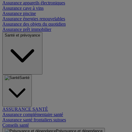
Assurance appareils électroniques
Assurance cave à vins
Assurance piscine
Assurance énergies renouvelables
Assurance des objets du quotidien
Assurance prêt immobilier
Santé et prévoyance
Santé
ASSURANCE SANTÉ
Assurance complémentaire santé
Assurance santé frontaliers suisses
Conseils santé
Prévoyance et dépendance