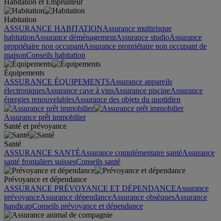
Habitation et Emprunteur
Habitation
ASSURANCE HABITATION
Assurance multirisque
habitation
Assurance déménagement
Assurance studio
Assurance
propriétaire non occupant
Assurance propriétaire non occupant de
maison
Conseils habitation
Équipements
ASSURANCE ÉQUIPEMENTS
Assurance appareils
électroniques
Assurance cave à vins
Assurance piscine
Assurance
énergies renouvelables
Assurance des objets du quotidien
Assurance prêt immobilier
Santé et prévoyance
Santé
ASSURANCE SANTÉ
Assurance complémentaire santé
Assurance
santé frontaliers suisses
Conseils santé
Prévoyance et dépendance
ASSURANCE PRÉVOYANCE ET DÉPENDANCE
Assurance
prévoyance
Assurance dépendance
Assurance obsèques
Assurance
handicap
Conseils prévoyance et dépendance