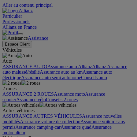
Aller au contenu principal
Particulier
Professionnels
Allianz en France
Assistance
Espace Client
Véhicules
Auto
ASSURANCE AUTO
Assurance auto Allianz
Allianz Assurance
auto malussé/résilié
Assurance auto au km
Assurance auto
électrique
Assurance auto semi autonome
Conseils auto
2 roues
ASSURANCE 2 ROUES
Assurance moto
Assurance
scooter
Assurance vélo
Conseils 2 roues
Autres véhicules
ASSURANCE AUTRES VÉHICULES
Assurance nouvelles
mobilités
Assurance voiture de collection
Assurance voiture sans
permis
Assurance camping-car
Assurance quad
Assurance
motoculteur