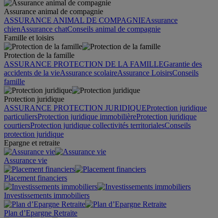
Assurance animal de compagnie
ASSURANCE ANIMAL DE COMPAGNIE
Assurance
chien
Assurance chat
Conseils animal de compagnie
Famille et loisirs
Protection de la famille
ASSURANCE PROTECTION DE LA FAMILLE
Garantie des
accidents de la vie
Assurance scolaire
Assurance Loisirs
Conseils
famille
Protection juridique
ASSURANCE PROTECTION JURIDIQUE
Protection juridique
particuliers
Protection juridique immobilière
Protection juridique
courtiers
Protection juridique collectivités territoriales
Conseils
protection juridique
Epargne et retraite
Assurance vie
Placement financiers
Investissements immobiliers
Plan d’Epargne Retraite