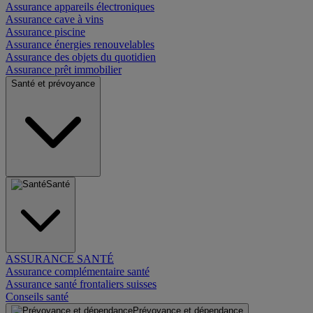
Assurance appareils électroniques
Assurance cave à vins
Assurance piscine
Assurance énergies renouvelables
Assurance des objets du quotidien
Assurance prêt immobilier
Santé et prévoyance
Santé
ASSURANCE SANTÉ
Assurance complémentaire santé
Assurance santé frontaliers suisses
Conseils santé
Prévoyance et dépendance