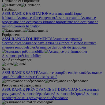
Habitation et Emprunteur
Habitation
ASSURANCE HABITATION
Assurance multirisque
habitation
Assurance déménagement
Assurance studio
Assurance
propriétaire non occupant
Assurance propriétaire non occupant de
maison
Conseils habitation
Équipements
ASSURANCE ÉQUIPEMENTS
Assurance appareils
électroniques
Assurance cave à vins
Assurance piscine
Assurance
énergies renouvelables
Assurance des objets du quotidien
Assurance prêt immobilier
Santé et prévoyance
Santé
ASSURANCE SANTÉ
Assurance complémentaire santé
Assurance
santé frontaliers suisses
Conseils santé
Prévoyance et dépendance
ASSURANCE PRÉVOYANCE ET DÉPENDANCE
Assurance
prévoyance
Assurance dépendance
Assurance obsèques
Assurance
handicap
Conseils prévoyance et dépendance