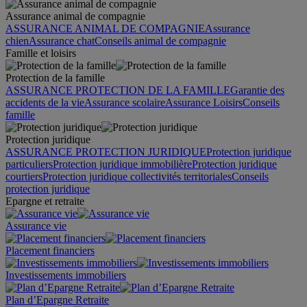
Assurance animal de compagnie
ASSURANCE ANIMAL DE COMPAGNIE
Assurance
chien
Assurance chat
Conseils animal de compagnie
Famille et loisirs
Protection de la famille
ASSURANCE PROTECTION DE LA FAMILLE
Garantie des
accidents de la vie
Assurance scolaire
Assurance Loisirs
Conseils
famille
Protection juridique
ASSURANCE PROTECTION JURIDIQUE
Protection juridique
particuliers
Protection juridique immobilière
Protection juridique
courtiers
Protection juridique collectivités territoriales
Conseils
protection juridique
Epargne et retraite
Assurance vie
Placement financiers
Investissements immobiliers
Plan d’Epargne Retraite