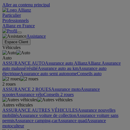
Aller au contenu principal
Particulier
Professionnels
Allianz en France
Assistance
Espace Client
Véhicules
Auto
ASSURANCE AUTO
Assurance auto Allianz
Allianz Assurance
auto malussé/résilié
Assurance auto au km
Assurance auto
électrique
Assurance auto semi autonome
Conseils auto
2 roues
ASSURANCE 2 ROUES
Assurance moto
Assurance
scooter
Assurance vélo
Conseils 2 roues
Autres véhicules
ASSURANCE AUTRES VÉHICULES
Assurance nouvelles
mobilités
Assurance voiture de collection
Assurance voiture sans
permis
Assurance camping-car
Assurance quad
Assurance
motoculteur