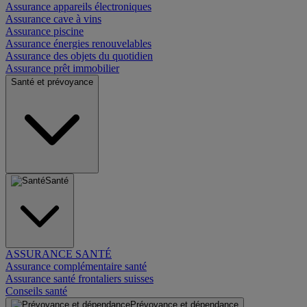
Assurance appareils électroniques
Assurance cave à vins
Assurance piscine
Assurance énergies renouvelables
Assurance des objets du quotidien
Assurance prêt immobilier
Santé et prévoyance
Santé
ASSURANCE SANTÉ
Assurance complémentaire santé
Assurance santé frontaliers suisses
Conseils santé
Prévoyance et dépendance