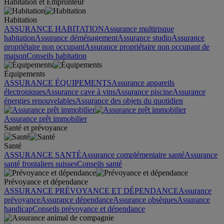
Habitation et Emprunteur
Habitation
ASSURANCE HABITATION
Assurance multirisque
habitation
Assurance déménagement
Assurance studio
Assurance
propriétaire non occupant
Assurance propriétaire non occupant de
maison
Conseils habitation
Équipements
ASSURANCE ÉQUIPEMENTS
Assurance appareils
électroniques
Assurance cave à vins
Assurance piscine
Assurance
énergies renouvelables
Assurance des objets du quotidien
Assurance prêt immobilier
Santé et prévoyance
Santé
ASSURANCE SANTÉ
Assurance complémentaire santé
Assurance
santé frontaliers suisses
Conseils santé
Prévoyance et dépendance
ASSURANCE PRÉVOYANCE ET DÉPENDANCE
Assurance
prévoyance
Assurance dépendance
Assurance obsèques
Assurance
handicap
Conseils prévoyance et dépendance