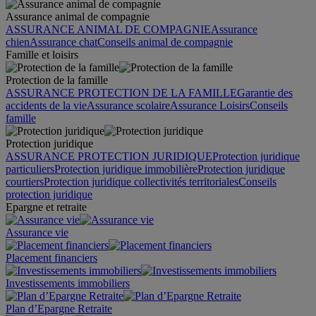
Assurance animal de compagnie
ASSURANCE ANIMAL DE COMPAGNIE
Assurance
chien
Assurance chat
Conseils animal de compagnie
Famille et loisirs
Protection de la famille
ASSURANCE PROTECTION DE LA FAMILLE
Garantie des
accidents de la vie
Assurance scolaire
Assurance Loisirs
Conseils
famille
Protection juridique
ASSURANCE PROTECTION JURIDIQUE
Protection juridique
particuliers
Protection juridique immobilière
Protection juridique
courtiers
Protection juridique collectivités territoriales
Conseils
protection juridique
Epargne et retraite
Assurance vie
Placement financiers
Investissements immobiliers
Plan d’Epargne Retraite