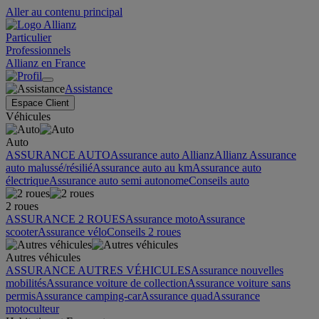
Aller au contenu principal
Particulier
Professionnels
Allianz en France
Assistance
Espace Client
Véhicules
Auto
ASSURANCE AUTO
Assurance auto Allianz
Allianz Assurance
auto malussé/résilié
Assurance auto au km
Assurance auto
électrique
Assurance auto semi autonome
Conseils auto
2 roues
ASSURANCE 2 ROUES
Assurance moto
Assurance
scooter
Assurance vélo
Conseils 2 roues
Autres véhicules
ASSURANCE AUTRES VÉHICULES
Assurance nouvelles
mobilités
Assurance voiture de collection
Assurance voiture sans
permis
Assurance camping-car
Assurance quad
Assurance
motoculteur