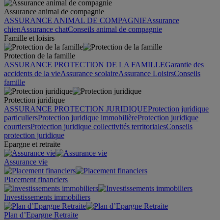
Assurance animal de compagnie
ASSURANCE ANIMAL DE COMPAGNIE
Assurance
chien
Assurance chat
Conseils animal de compagnie
Famille et loisirs
Protection de la famille
ASSURANCE PROTECTION DE LA FAMILLE
Garantie des
accidents de la vie
Assurance scolaire
Assurance Loisirs
Conseils
famille
Protection juridique
ASSURANCE PROTECTION JURIDIQUE
Protection juridique
particuliers
Protection juridique immobilière
Protection juridique
courtiers
Protection juridique collectivités territoriales
Conseils
protection juridique
Epargne et retraite
Assurance vie
Placement financiers
Investissements immobiliers
Plan d’Epargne Retraite