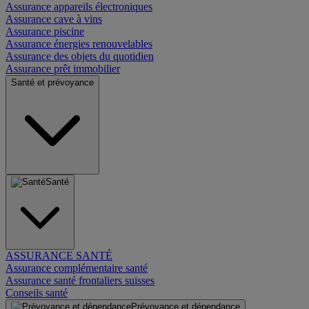
Assurance appareils électroniques
Assurance cave à vins
Assurance piscine
Assurance énergies renouvelables
Assurance des objets du quotidien
Assurance prêt immobilier
Santé et prévoyance
Santé
ASSURANCE SANTÉ
Assurance complémentaire santé
Assurance santé frontaliers suisses
Conseils santé
Prévoyance et dépendance