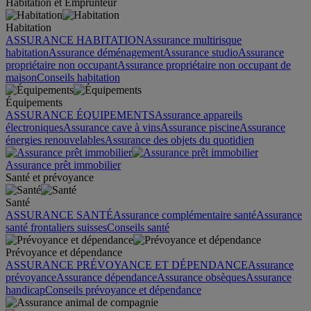
Habitation et Emprunteur
Habitation
ASSURANCE HABITATION
Assurance multirisque
habitation
Assurance déménagement
Assurance studio
Assurance
propriétaire non occupant
Assurance propriétaire non occupant de
maison
Conseils habitation
Équipements
ASSURANCE ÉQUIPEMENTS
Assurance appareils
électroniques
Assurance cave à vins
Assurance piscine
Assurance
énergies renouvelables
Assurance des objets du quotidien
Assurance prêt immobilier
Santé et prévoyance
Santé
ASSURANCE SANTÉ
Assurance complémentaire santé
Assurance
santé frontaliers suisses
Conseils santé
Prévoyance et dépendance
ASSURANCE PRÉVOYANCE ET DÉPENDANCE
Assurance
prévoyance
Assurance dépendance
Assurance obsèques
Assurance
handicap
Conseils prévoyance et dépendance