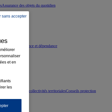
es
Assurance des objets du quotidien
r sans accepter
ues
p
Conseils prévoyance et dépendance
améliorer
ersonnaliser
lées et en
ifiants
rer les
otection juridique collectivités territoriales
Conseils protection
epter