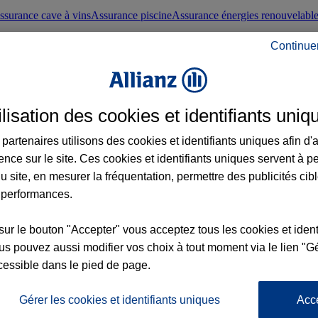
ssurance cave à vins
Assurance piscine
Assurance énergies renouvelabl
Continue
nté frontaliers suisses
Conseils santé
ilisation des cookies et identifiants uniq
évoyance
Assurance dépendance
Assurance obsèques
Assurance handica
partenaires utilisons des cookies et identifiants uniques afin d'
ence sur le site. Ces cookies et identifiants uniques servent à p
nce chat
Conseils animal de compagnie
u site, en mesurer la fréquentation, permettre des publicités cib
 performances.
ents de la vie
Assurance scolaire
Assurance Loisirs
Conseils famille
sur le bouton "Accepter" vous acceptez tous les cookies et ident
s pouvez aussi modifier vos choix à tout moment via le lien "Gé
ticuliers
Protection juridique immobilière
Protection juridique courtiers
Pr
cessible dans le pied de page.
Gérer les cookies et identifiants uniques
Acc