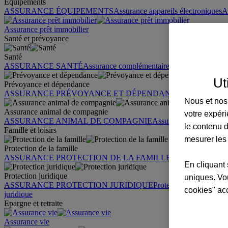
Équipements
ASSURANCE ÉQUIPEMENTS
Assurance appareils électroniques
A
Assurance prêt immobilier
Santé et prévoyance
Santé
ASSURANCE SANTÉ
Assurance complémentaire santé
Assurance sa
Ut
Prévoyance et dépendance
ASSURANCE PRÉVOYANCE ET DÉPENDANCE
Assurance pr
Nous et nos 
Assurance animal de compagnie
votre expéri
ASSURANCE ANIMAL DE COMPAGNIE
Assurance chien
Assura
le contenu d
Famille et loisirs
mesurer les
Protection de la famille
ASSURANCE PROTECTION DE LA FAMILLE
Garantie des accid
En cliquant 
Protection juridique
uniques. Vou
ASSURANCE PROTECTION JURIDIQUE
Protection juridique par
cookies" ac
juridique
Epargne et retraite
Assurance vie