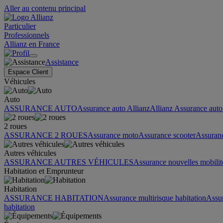
Aller au contenu principal
Particulier
Professionnels
Allianz en France
Assistance
Espace Client
Véhicules
Auto
ASSURANCE AUTO
Assurance auto Allianz
Allianz Assurance auto 
2 roues
ASSURANCE 2 ROUES
Assurance moto
Assurance scooter
Assuran
Autres véhicules
ASSURANCE AUTRES VÉHICULES
Assurance nouvelles mobilit
Habitation et Emprunteur
Habitation
ASSURANCE HABITATION
Assurance multirisque habitation
Assu
habitation