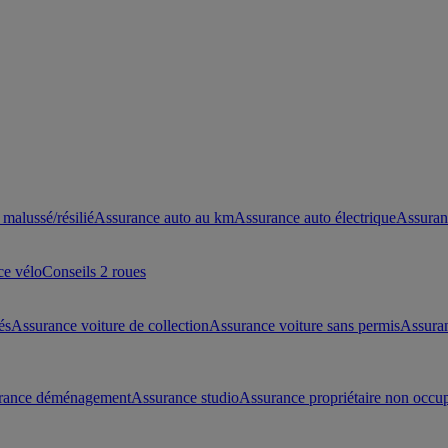
malussé/résilié
Assurance auto au km
Assurance auto électrique
Assuran
ce vélo
Conseils 2 roues
és
Assurance voiture de collection
Assurance voiture sans permis
Assura
rance déménagement
Assurance studio
Assurance propriétaire non occu