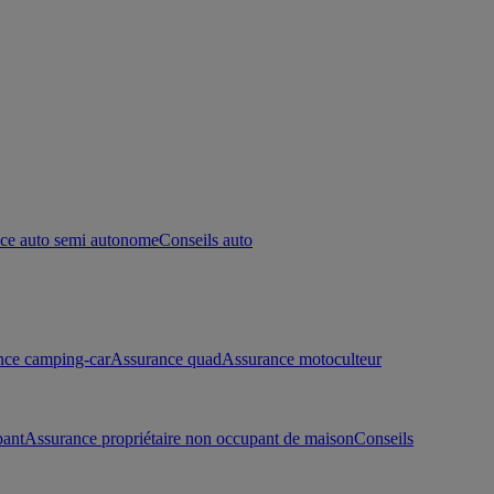
ce auto semi autonome
Conseils auto
nce camping-car
Assurance quad
Assurance motoculteur
pant
Assurance propriétaire non occupant de maison
Conseils