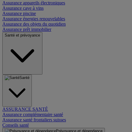
Assurance appareils électroniques
Assurance cave à vins
Assurance piscine
Assurance énergies renouvelables
Assurance des objets du quotidien
Assurance prêt immobilier
Santé et prévoyance
Santé
ASSURANCE SANTÉ
Assurance complémentaire santé
Assurance santé frontaliers suisses
Conseils santé
Prévoyance et dépendance