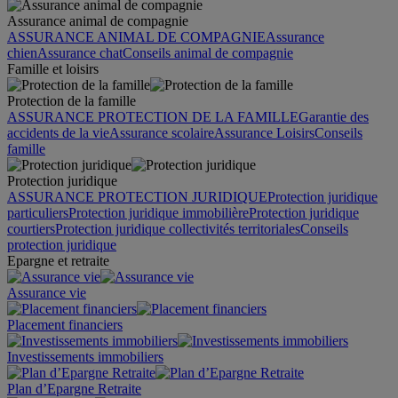
Assurance animal de compagnie
ASSURANCE ANIMAL DE COMPAGNIE
Assurance
chien
Assurance chat
Conseils animal de compagnie
Famille et loisirs
Protection de la famille
ASSURANCE PROTECTION DE LA FAMILLE
Garantie des
accidents de la vie
Assurance scolaire
Assurance Loisirs
Conseils
famille
Protection juridique
ASSURANCE PROTECTION JURIDIQUE
Protection juridique
particuliers
Protection juridique immobilière
Protection juridique
courtiers
Protection juridique collectivités territoriales
Conseils
protection juridique
Epargne et retraite
Assurance vie
Placement financiers
Investissements immobiliers
Plan d’Epargne Retraite