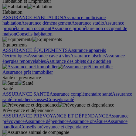
Habitation et Emprunteur
Habitation
ASSURANCE HABITATION
Assurance multirisque
habitation
Assurance déménagement
Assurance studio
Assurance
propriétaire non occupant
Assurance propriétaire non occupant de
maison
Conseils habitation
Équipements
ASSURANCE ÉQUIPEMENTS
Assurance appareils
électroniques
Assurance cave à vins
Assurance piscine
Assurance
énergies renouvelables
Assurance des objets du quotidien
Assurance prêt immobilier
Santé et prévoyance
Santé
ASSURANCE SANTÉ
Assurance complémentaire santé
Assurance
santé frontaliers suisses
Conseils santé
Prévoyance et dépendance
ASSURANCE PRÉVOYANCE ET DÉPENDANCE
Assurance
prévoyance
Assurance dépendance
Assurance obsèques
Assurance
handicap
Conseils prévoyance et dépendance