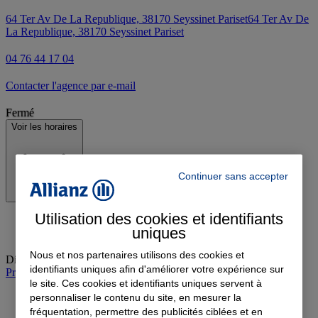
64 Ter Av De La Republique, 38170 Seyssinet Pariset
64 Ter Av De
La Republique, 38170 Seyssinet Pariset
04 76 44 17 04
Contacter l'agence par e-mail
Fermé
Voir les horaires
Continuer sans accepter
Utilisation des cookies et identifiants
uniques
Nous et nos partenaires utilisons des cookies et
Dimanche
:
Fermé
identifiants uniques afin d'améliorer votre expérience sur
Prendre rendez-vous à l'agence
le site. Ces cookies et identifiants uniques servent à
personnaliser le contenu du site, en mesurer la
fréquentation, permettre des publicités ciblées et en