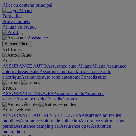
Aller au contenu principal
Particulier
Professionnels
Allianz en France
Assistance
Espace Client
Véhicules
Auto
ASSURANCE AUTO
Assurance auto Allianz
Allianz Assurance
auto malussé/résilié
Assurance auto au km
Assurance auto
électrique
Assurance auto semi autonome
Conseils auto
2 roues
ASSURANCE 2 ROUES
Assurance moto
Assurance
scooter
Assurance vélo
Conseils 2 roues
Autres véhicules
ASSURANCE AUTRES VÉHICULES
Assurance nouvelles
mobilités
Assurance voiture de collection
Assurance voiture sans
permis
Assurance camping-car
Assurance quad
Assurance
motoculteur