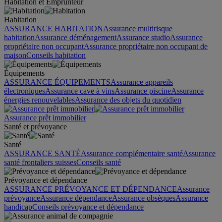
Habitation et Emprunteur
Habitation
ASSURANCE HABITATION
Assurance multirisque
habitation
Assurance déménagement
Assurance studio
Assurance
propriétaire non occupant
Assurance propriétaire non occupant de
maison
Conseils habitation
Équipements
ASSURANCE ÉQUIPEMENTS
Assurance appareils
électroniques
Assurance cave à vins
Assurance piscine
Assurance
énergies renouvelables
Assurance des objets du quotidien
Assurance prêt immobilier
Santé et prévoyance
Santé
ASSURANCE SANTÉ
Assurance complémentaire santé
Assurance
santé frontaliers suisses
Conseils santé
Prévoyance et dépendance
ASSURANCE PRÉVOYANCE ET DÉPENDANCE
Assurance
prévoyance
Assurance dépendance
Assurance obsèques
Assurance
handicap
Conseils prévoyance et dépendance