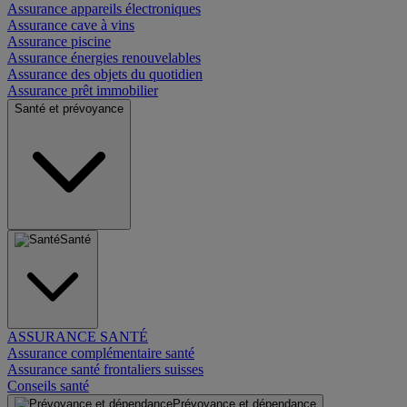
Assurance appareils électroniques
Assurance cave à vins
Assurance piscine
Assurance énergies renouvelables
Assurance des objets du quotidien
Assurance prêt immobilier
Santé et prévoyance
Santé
ASSURANCE SANTÉ
Assurance complémentaire santé
Assurance santé frontaliers suisses
Conseils santé
Prévoyance et dépendance