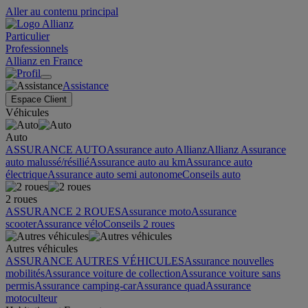
Aller au contenu principal
Particulier
Professionnels
Allianz en France
Assistance
Espace Client
Véhicules
Auto
ASSURANCE AUTO
Assurance auto Allianz
Allianz Assurance
auto malussé/résilié
Assurance auto au km
Assurance auto
électrique
Assurance auto semi autonome
Conseils auto
2 roues
ASSURANCE 2 ROUES
Assurance moto
Assurance
scooter
Assurance vélo
Conseils 2 roues
Autres véhicules
ASSURANCE AUTRES VÉHICULES
Assurance nouvelles
mobilités
Assurance voiture de collection
Assurance voiture sans
permis
Assurance camping-car
Assurance quad
Assurance
motoculteur