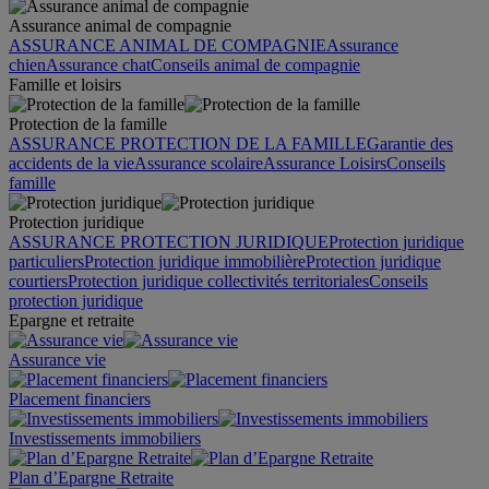
Assurance animal de compagnie
ASSURANCE ANIMAL DE COMPAGNIE
Assurance
chien
Assurance chat
Conseils animal de compagnie
Famille et loisirs
Protection de la famille
ASSURANCE PROTECTION DE LA FAMILLE
Garantie des
accidents de la vie
Assurance scolaire
Assurance Loisirs
Conseils
famille
Protection juridique
ASSURANCE PROTECTION JURIDIQUE
Protection juridique
particuliers
Protection juridique immobilière
Protection juridique
courtiers
Protection juridique collectivités territoriales
Conseils
protection juridique
Epargne et retraite
Assurance vie
Placement financiers
Investissements immobiliers
Plan d’Epargne Retraite