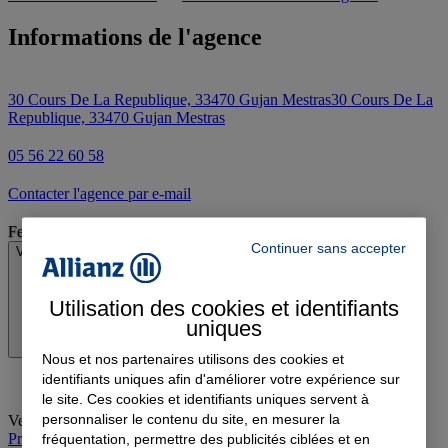
Informations de l'agence
30 Cours De La Republique, 33470 Gujan Mestras
30 Cours De La
Republique, 33470 Gujan Mestras
05 56 22 60 58
Contacter l'agence par e-mail
Fermé
Continuer sans accepter
Voir les horaires
Utilisation des cookies et identifiants
uniques
Nous et nos partenaires utilisons des cookies et
identifiants uniques afin d'améliorer votre expérience sur
le site. Ces cookies et identifiants uniques servent à
personnaliser le contenu du site, en mesurer la
Vendredi
:
09:00-12:30, 14:00-17:30
Prendre rendez-vous à l'agence
fréquentation, permettre des publicités ciblées et en