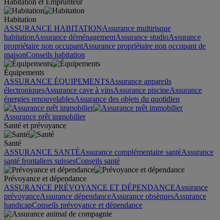
Habitation et Emprunteur
Habitation
ASSURANCE HABITATION
Assurance multirisque
habitation
Assurance déménagement
Assurance studio
Assurance
propriétaire non occupant
Assurance propriétaire non occupant de
maison
Conseils habitation
Équipements
ASSURANCE ÉQUIPEMENTS
Assurance appareils
électroniques
Assurance cave à vins
Assurance piscine
Assurance
énergies renouvelables
Assurance des objets du quotidien
Assurance prêt immobilier
Santé et prévoyance
Santé
ASSURANCE SANTÉ
Assurance complémentaire santé
Assurance
santé frontaliers suisses
Conseils santé
Prévoyance et dépendance
ASSURANCE PRÉVOYANCE ET DÉPENDANCE
Assurance
prévoyance
Assurance dépendance
Assurance obsèques
Assurance
handicap
Conseils prévoyance et dépendance