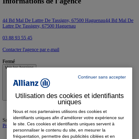
Informations de l'agence
44 Bd Mal De Lattre De Tassigny, 67500 Haguenau
44 Bd Mal De
Lattre De Tassigny, 67500 Haguenau
03 88 93 55 45
Contacter l'agence par e-mail
Fermé
Voir les horaires
Continuer sans accepter
Utilisation des cookies et identifiants
uniques
Nous et nos partenaires utilisons des cookies et
identifiants uniques afin d'améliorer votre expérience sur
Samedi
:
09:00-12:00
le site. Ces cookies et identifiants uniques servent à
Prendre rendez-vous à l'agence
personnaliser le contenu du site, en mesurer la
fréquentation, permettre des publicités ciblées et en