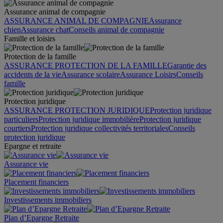
Assurance animal de compagnie
ASSURANCE ANIMAL DE COMPAGNIE
Assurance
chien
Assurance chat
Conseils animal de compagnie
Famille et loisirs
Protection de la famille
ASSURANCE PROTECTION DE LA FAMILLE
Garantie des
accidents de la vie
Assurance scolaire
Assurance Loisirs
Conseils
famille
Protection juridique
ASSURANCE PROTECTION JURIDIQUE
Protection juridique
particuliers
Protection juridique immobilière
Protection juridique
courtiers
Protection juridique collectivités territoriales
Conseils
protection juridique
Epargne et retraite
Assurance vie
Placement financiers
Investissements immobiliers
Plan d’Epargne Retraite