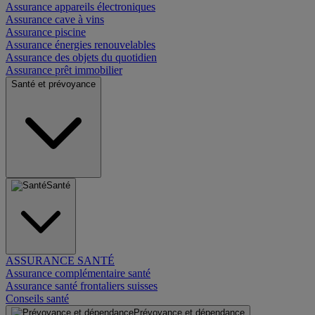
Assurance appareils électroniques
Assurance cave à vins
Assurance piscine
Assurance énergies renouvelables
Assurance des objets du quotidien
Assurance prêt immobilier
Santé et prévoyance
Santé
ASSURANCE SANTÉ
Assurance complémentaire santé
Assurance santé frontaliers suisses
Conseils santé
Prévoyance et dépendance