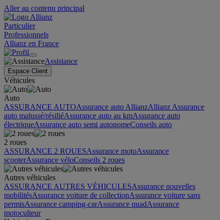
Aller au contenu principal
Particulier
Professionnels
Allianz en France
Assistance
Espace Client
Véhicules
Auto
ASSURANCE AUTO
Assurance auto Allianz
Allianz Assurance
auto malussé/résilié
Assurance auto au km
Assurance auto
électrique
Assurance auto semi autonome
Conseils auto
2 roues
ASSURANCE 2 ROUES
Assurance moto
Assurance
scooter
Assurance vélo
Conseils 2 roues
Autres véhicules
ASSURANCE AUTRES VÉHICULES
Assurance nouvelles
mobilités
Assurance voiture de collection
Assurance voiture sans
permis
Assurance camping-car
Assurance quad
Assurance
motoculteur