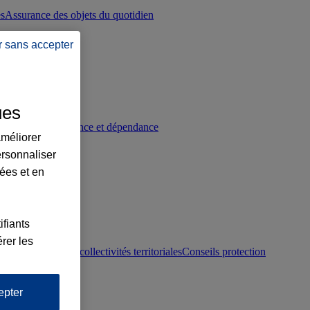
es
Assurance des objets du quotidien
r sans accepter
ues
p
Conseils prévoyance et dépendance
améliorer
ersonnaliser
lées et en
ifiants
rer les
otection juridique collectivités territoriales
Conseils protection
epter