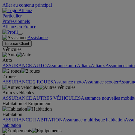
Aller au contenu principal
Particulier
Professionnels
Allianz en France
Assistance
Espace Client
Véhicules
Auto
ASSURANCE AUTO
Assurance auto Allianz
Allianz Assurance auto 
2 roues
ASSURANCE 2 ROUES
Assurance moto
Assurance scooter
Assuran
Autres véhicules
ASSURANCE AUTRES VÉHICULES
Assurance nouvelles mobilit
Habitation et Emprunteur
Habitation
ASSURANCE HABITATION
Assurance multirisque habitation
Assu
habitation