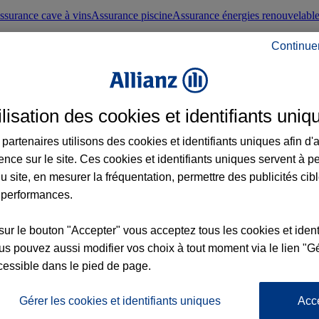
ssurance cave à vins
Assurance piscine
Assurance énergies renouvelabl
Continue
nté frontaliers suisses
Conseils santé
ilisation des cookies et identifiants uniq
évoyance
Assurance dépendance
Assurance obsèques
Assurance handica
partenaires utilisons des cookies et identifiants uniques afin d'
ence sur le site. Ces cookies et identifiants uniques servent à p
nce chat
Conseils animal de compagnie
u site, en mesurer la fréquentation, permettre des publicités cib
 performances.
ents de la vie
Assurance scolaire
Assurance Loisirs
Conseils famille
sur le bouton "Accepter" vous acceptez tous les cookies et ident
s pouvez aussi modifier vos choix à tout moment via le lien "Gé
ticuliers
Protection juridique immobilière
Protection juridique courtiers
Pr
cessible dans le pied de page.
Gérer les cookies et identifiants uniques
Acc