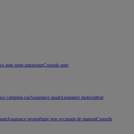
ce auto semi autonome
Conseils auto
nce camping-car
Assurance quad
Assurance motoculteur
pant
Assurance propriétaire non occupant de maison
Conseils