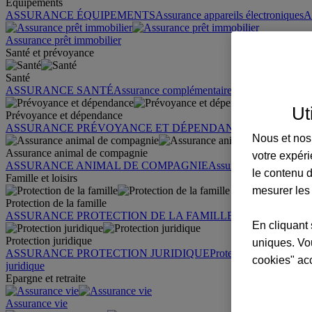
Équipements
ASSURANCE ÉQUIPEMENTS
Assurance appareils électroniques
A
Assurance prêt immobilier
Santé et prévoyance
Santé
ASSURANCE SANTÉ
Assurance complémentaire santé
Assurance sa
Ut
Prévoyance et dépendance
ASSURANCE PRÉVOYANCE ET DÉPENDANCE
Assurance pr
Nous et nos 
Assurance animal de compagnie
votre expéri
ASSURANCE ANIMAL DE COMPAGNIE
Assurance chien
Assura
le contenu d
Famille et loisirs
mesurer les
Protection de la famille
ASSURANCE PROTECTION DE LA FAMILLE
Garantie des accid
En cliquant 
Protection juridique
uniques. Vou
ASSURANCE PROTECTION JURIDIQUE
Protection juridique par
cookies" ac
juridique
Epargne et retraite
Assurance vie