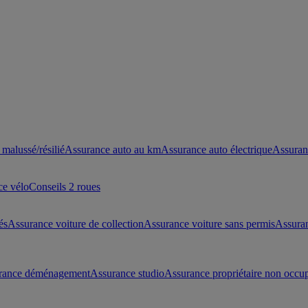
malussé/résilié
Assurance auto au km
Assurance auto électrique
Assuran
ce vélo
Conseils 2 roues
és
Assurance voiture de collection
Assurance voiture sans permis
Assura
rance déménagement
Assurance studio
Assurance propriétaire non occu