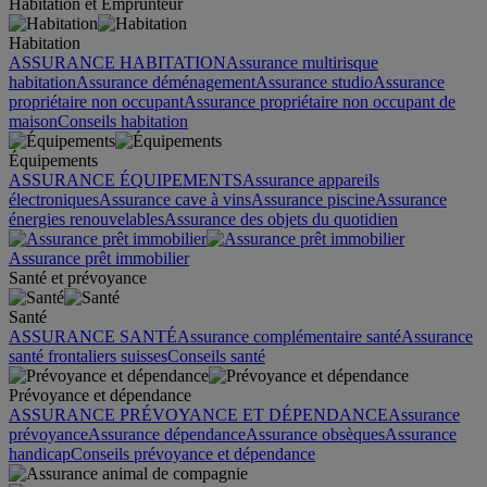
Habitation et Emprunteur
Habitation
ASSURANCE HABITATION
Assurance multirisque
habitation
Assurance déménagement
Assurance studio
Assurance
propriétaire non occupant
Assurance propriétaire non occupant de
maison
Conseils habitation
Équipements
ASSURANCE ÉQUIPEMENTS
Assurance appareils
électroniques
Assurance cave à vins
Assurance piscine
Assurance
énergies renouvelables
Assurance des objets du quotidien
Assurance prêt immobilier
Santé et prévoyance
Santé
ASSURANCE SANTÉ
Assurance complémentaire santé
Assurance
santé frontaliers suisses
Conseils santé
Prévoyance et dépendance
ASSURANCE PRÉVOYANCE ET DÉPENDANCE
Assurance
prévoyance
Assurance dépendance
Assurance obsèques
Assurance
handicap
Conseils prévoyance et dépendance