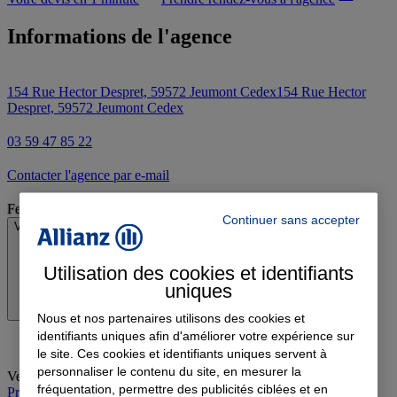
Informations de l'agence
154 Rue Hector Despret, 59572 Jeumont Cedex
154 Rue Hector
Despret, 59572 Jeumont Cedex
03 59 47 85 22
Contacter l'agence par e-mail
Fermé
Continuer sans accepter
Voir les horaires
Utilisation des cookies et identifiants
uniques
Nous et nos partenaires utilisons des cookies et
identifiants uniques afin d'améliorer votre expérience sur
le site. Ces cookies et identifiants uniques servent à
personnaliser le contenu du site, en mesurer la
Vendredi
:
08:30-12:15, 13:45-18:00
fréquentation, permettre des publicités ciblées et en
Prendre rendez-vous à l'agence