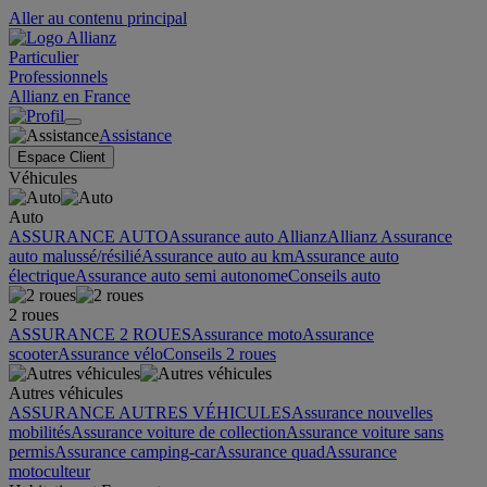
Aller au contenu principal
Particulier
Professionnels
Allianz en France
Assistance
Espace Client
Véhicules
Auto
ASSURANCE AUTO
Assurance auto Allianz
Allianz Assurance
auto malussé/résilié
Assurance auto au km
Assurance auto
électrique
Assurance auto semi autonome
Conseils auto
2 roues
ASSURANCE 2 ROUES
Assurance moto
Assurance
scooter
Assurance vélo
Conseils 2 roues
Autres véhicules
ASSURANCE AUTRES VÉHICULES
Assurance nouvelles
mobilités
Assurance voiture de collection
Assurance voiture sans
permis
Assurance camping-car
Assurance quad
Assurance
motoculteur