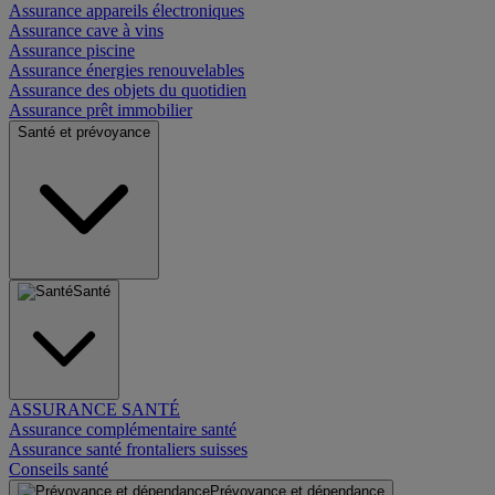
Assurance appareils électroniques
Assurance cave à vins
Assurance piscine
Assurance énergies renouvelables
Assurance des objets du quotidien
Assurance prêt immobilier
Santé et prévoyance
Santé
ASSURANCE SANTÉ
Assurance complémentaire santé
Assurance santé frontaliers suisses
Conseils santé
Prévoyance et dépendance