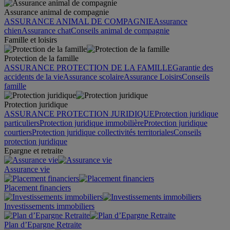
Assurance animal de compagnie
ASSURANCE ANIMAL DE COMPAGNIE
Assurance
chien
Assurance chat
Conseils animal de compagnie
Famille et loisirs
Protection de la famille
ASSURANCE PROTECTION DE LA FAMILLE
Garantie des
accidents de la vie
Assurance scolaire
Assurance Loisirs
Conseils
famille
Protection juridique
ASSURANCE PROTECTION JURIDIQUE
Protection juridique
particuliers
Protection juridique immobilière
Protection juridique
courtiers
Protection juridique collectivités territoriales
Conseils
protection juridique
Epargne et retraite
Assurance vie
Placement financiers
Investissements immobiliers
Plan d’Epargne Retraite