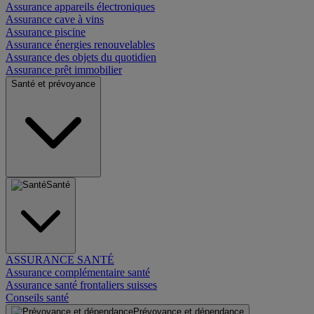
Assurance appareils électroniques
Assurance cave à vins
Assurance piscine
Assurance énergies renouvelables
Assurance des objets du quotidien
Assurance prêt immobilier
Santé et prévoyance
Santé
ASSURANCE SANTÉ
Assurance complémentaire santé
Assurance santé frontaliers suisses
Conseils santé
Prévoyance et dépendance