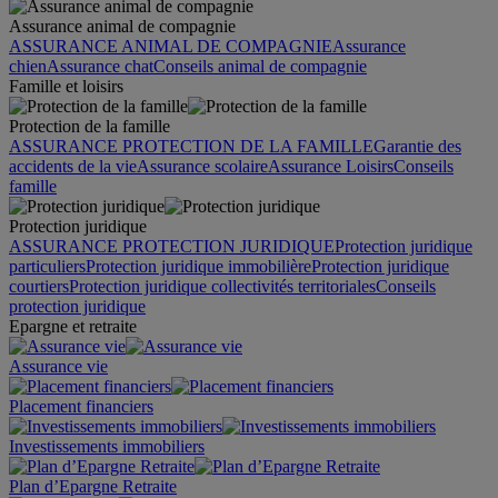
Assurance animal de compagnie
ASSURANCE ANIMAL DE COMPAGNIE
Assurance
chien
Assurance chat
Conseils animal de compagnie
Famille et loisirs
Protection de la famille
ASSURANCE PROTECTION DE LA FAMILLE
Garantie des
accidents de la vie
Assurance scolaire
Assurance Loisirs
Conseils
famille
Protection juridique
ASSURANCE PROTECTION JURIDIQUE
Protection juridique
particuliers
Protection juridique immobilière
Protection juridique
courtiers
Protection juridique collectivités territoriales
Conseils
protection juridique
Epargne et retraite
Assurance vie
Placement financiers
Investissements immobiliers
Plan d’Epargne Retraite