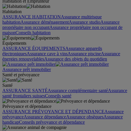
Habitation et Emprunteur
Habitation
ASSURANCE HABITATION
Assurance multirisque
habitation
Assurance déménagement
Assurance studio
Assurance
propriétaire non occupant
Assurance propriétaire non occupant de
maison
Conseils habitation
Équipements
ASSURANCE ÉQUIPEMENTS
Assurance appareils
électroniques
Assurance cave à vins
Assurance piscine
Assurance
énergies renouvelables
Assurance des objets du quotidien
Assurance prêt immobilier
Santé et prévoyance
Santé
ASSURANCE SANTÉ
Assurance complémentaire santé
Assurance
santé frontaliers suisses
Conseils santé
Prévoyance et dépendance
ASSURANCE PRÉVOYANCE ET DÉPENDANCE
Assurance
prévoyance
Assurance dépendance
Assurance obsèques
Assurance
handicap
Conseils prévoyance et dépendance