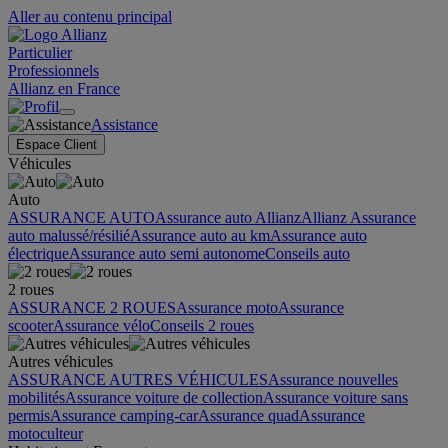
Aller au contenu principal
Particulier
Professionnels
Allianz en France
Assistance
Espace Client
Véhicules
Auto
ASSURANCE AUTO
Assurance auto Allianz
Allianz Assurance
auto malussé/résilié
Assurance auto au km
Assurance auto
électrique
Assurance auto semi autonome
Conseils auto
2 roues
ASSURANCE 2 ROUES
Assurance moto
Assurance
scooter
Assurance vélo
Conseils 2 roues
Autres véhicules
ASSURANCE AUTRES VÉHICULES
Assurance nouvelles
mobilités
Assurance voiture de collection
Assurance voiture sans
permis
Assurance camping-car
Assurance quad
Assurance
motoculteur