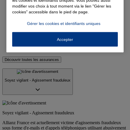
les cookies et identifiants uniques. Vous pouvez aussi
modifier vos choix à tout moment via le lien "Gérer les
Devis assurance habitation
cookies" accessible dans le pied de page.
Devis complémentaire santé
Gérer les cookies et identifiants uniques
Devis assurance emprunteur
Devis assurance moto et scooter
Accepter
Devis assurance prévoyance
Découvrir toutes les assurances
Soyez vigilant - Agissement frauduleux
Soyez vigilant - Agissement frauduleux
Allianz France est actuellement victime d'agissements frauduleux
sous forme d'e-mails et d'appels téléphoniques utilisant abusivement