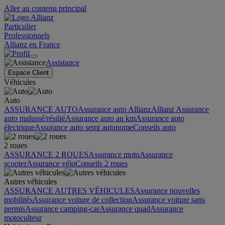
Aller au contenu principal
Particulier
Professionnels
Allianz en France
Assistance
Espace Client
Véhicules
Auto
ASSURANCE AUTO
Assurance auto Allianz
Allianz Assurance
auto malussé/résilié
Assurance auto au km
Assurance auto
électrique
Assurance auto semi autonome
Conseils auto
2 roues
ASSURANCE 2 ROUES
Assurance moto
Assurance
scooter
Assurance vélo
Conseils 2 roues
Autres véhicules
ASSURANCE AUTRES VÉHICULES
Assurance nouvelles
mobilités
Assurance voiture de collection
Assurance voiture sans
permis
Assurance camping-car
Assurance quad
Assurance
motoculteur