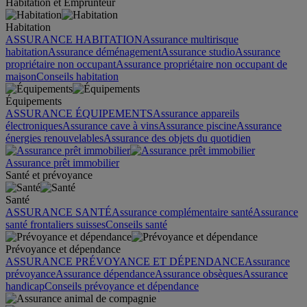
Habitation et Emprunteur
Habitation
ASSURANCE HABITATION
Assurance multirisque
habitation
Assurance déménagement
Assurance studio
Assurance
propriétaire non occupant
Assurance propriétaire non occupant de
maison
Conseils habitation
Équipements
ASSURANCE ÉQUIPEMENTS
Assurance appareils
électroniques
Assurance cave à vins
Assurance piscine
Assurance
énergies renouvelables
Assurance des objets du quotidien
Assurance prêt immobilier
Santé et prévoyance
Santé
ASSURANCE SANTÉ
Assurance complémentaire santé
Assurance
santé frontaliers suisses
Conseils santé
Prévoyance et dépendance
ASSURANCE PRÉVOYANCE ET DÉPENDANCE
Assurance
prévoyance
Assurance dépendance
Assurance obsèques
Assurance
handicap
Conseils prévoyance et dépendance