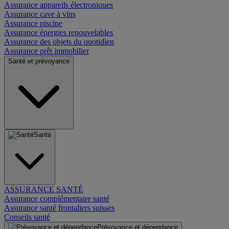
Assurance appareils électroniques
Assurance cave à vins
Assurance piscine
Assurance énergies renouvelables
Assurance des objets du quotidien
Assurance prêt immobilier
Santé et prévoyance
Santé
ASSURANCE SANTÉ
Assurance complémentaire santé
Assurance santé frontaliers suisses
Conseils santé
Prévoyance et dépendance