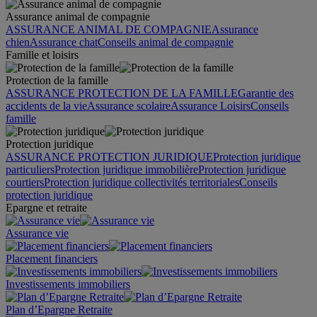
Assurance animal de compagnie
ASSURANCE ANIMAL DE COMPAGNIE
Assurance
chien
Assurance chat
Conseils animal de compagnie
Famille et loisirs
Protection de la famille
ASSURANCE PROTECTION DE LA FAMILLE
Garantie des
accidents de la vie
Assurance scolaire
Assurance Loisirs
Conseils
famille
Protection juridique
ASSURANCE PROTECTION JURIDIQUE
Protection juridique
particuliers
Protection juridique immobilière
Protection juridique
courtiers
Protection juridique collectivités territoriales
Conseils
protection juridique
Epargne et retraite
Assurance vie
Placement financiers
Investissements immobiliers
Plan d’Epargne Retraite