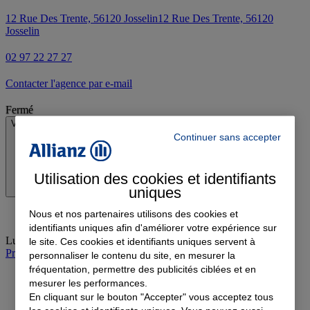
12 Rue Des Trente, 56120 Josselin
12 Rue Des Trente, 56120
Josselin
02 97 22 27 27
Contacter l'agence par e-mail
Fermé
Voir les horaires
Continuer sans accepter
Utilisation des cookies et identifiants
uniques
Nous et nos partenaires utilisons des cookies et
identifiants uniques afin d'améliorer votre expérience sur
Lundi
:
Fermé
le site. Ces cookies et identifiants uniques servent à
Prendre rendez-vous à l'agence
personnaliser le contenu du site, en mesurer la
fréquentation, permettre des publicités ciblées et en
mesurer les performances.
En cliquant sur le bouton "Accepter" vous acceptez tous
Devis assurance auto