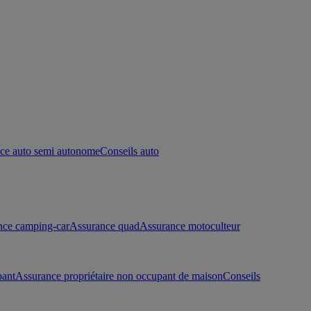
ce auto semi autonome
Conseils auto
nce camping-car
Assurance quad
Assurance motoculteur
pant
Assurance propriétaire non occupant de maison
Conseils