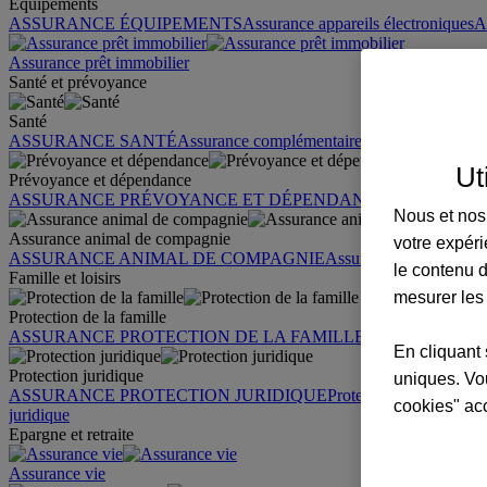
Équipements
ASSURANCE ÉQUIPEMENTS
Assurance appareils électroniques
A
Assurance prêt immobilier
Santé et prévoyance
Santé
ASSURANCE SANTÉ
Assurance complémentaire santé
Assurance sa
Ut
Prévoyance et dépendance
ASSURANCE PRÉVOYANCE ET DÉPENDANCE
Assurance pr
Nous et nos 
Assurance animal de compagnie
votre expéri
ASSURANCE ANIMAL DE COMPAGNIE
Assurance chien
Assura
le contenu d
Famille et loisirs
mesurer les
Protection de la famille
ASSURANCE PROTECTION DE LA FAMILLE
Garantie des accid
En cliquant 
Protection juridique
uniques. Vou
ASSURANCE PROTECTION JURIDIQUE
Protection juridique par
cookies" ac
juridique
Epargne et retraite
Assurance vie