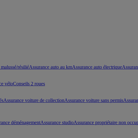
malussé/résilié
Assurance auto au km
Assurance auto électrique
Assuran
ce vélo
Conseils 2 roues
és
Assurance voiture de collection
Assurance voiture sans permis
Assura
rance déménagement
Assurance studio
Assurance propriétaire non occu