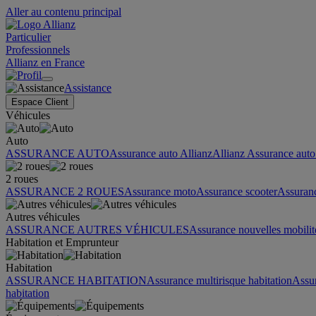
Aller au contenu principal
Particulier
Professionnels
Allianz en France
Assistance
Espace Client
Véhicules
Auto
ASSURANCE AUTO
Assurance auto Allianz
Allianz Assurance auto 
2 roues
ASSURANCE 2 ROUES
Assurance moto
Assurance scooter
Assuran
Autres véhicules
ASSURANCE AUTRES VÉHICULES
Assurance nouvelles mobilit
Habitation et Emprunteur
Habitation
ASSURANCE HABITATION
Assurance multirisque habitation
Assu
habitation