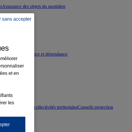
es
Assurance des objets du quotidien
r sans accepter
ues
p
Conseils prévoyance et dépendance
améliorer
ersonnaliser
lées et en
ifiants
rer les
otection juridique collectivités territoriales
Conseils protection
epter