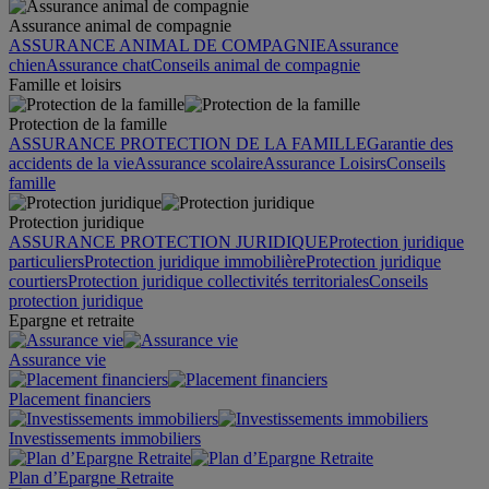
Assurance animal de compagnie
ASSURANCE ANIMAL DE COMPAGNIE
Assurance
chien
Assurance chat
Conseils animal de compagnie
Famille et loisirs
Protection de la famille
ASSURANCE PROTECTION DE LA FAMILLE
Garantie des
accidents de la vie
Assurance scolaire
Assurance Loisirs
Conseils
famille
Protection juridique
ASSURANCE PROTECTION JURIDIQUE
Protection juridique
particuliers
Protection juridique immobilière
Protection juridique
courtiers
Protection juridique collectivités territoriales
Conseils
protection juridique
Epargne et retraite
Assurance vie
Placement financiers
Investissements immobiliers
Plan d’Epargne Retraite