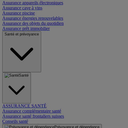
Assurance appareils électroniques
Assurance cave à vins
Assurance piscine
Assurance énergies renouvelables
Assurance des objets du quotidien
Assurance prêt immobilier
Santé et prévoyance
Santé
ASSURANCE SANTÉ
Assurance complémentaire santé
Assurance santé frontaliers suisses
Conseils santé
Prévoyance et dépendance