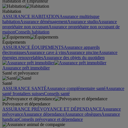
Habitation et Emprunteur
Habitation
ASSURANCE HABITATION
Assurance multirisque
habitation
Assurance déménagement
Assurance studio
Assurance
propriétaire non occupant
Assurance propriétaire non occupant de
maison
Conseils habitation
Équipements
ASSURANCE ÉQUIPEMENTS
Assurance appareils
électroniques
Assurance cave à vins
Assurance piscine
Assurance
énergies renouvelables
Assurance des objets du quotidien
Assurance prêt immobilier
Santé et prévoyance
Santé
ASSURANCE SANTÉ
Assurance complémentaire santé
Assurance
santé frontaliers suisses
Conseils santé
Prévoyance et dépendance
ASSURANCE PRÉVOYANCE ET DÉPENDANCE
Assurance
prévoyance
Assurance dépendance
Assurance obsèques
Assurance
handicap
Conseils prévoyance et dépendance