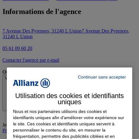
Informations de l'agence
7 Avenue Des Pyrenees, 31240 L Union
7 Avenue Des Pyrenees,
31240 L Union
05 61 09 60 20
Contacter l'agence par e-mail
Ouvert
Continuer sans accepter
Voir les horaires
Utilisation des cookies et identifiants
uniques
Nous et nos partenaires utilisons des cookies et
identifiants uniques afin d'améliorer votre expérience sur
le site. Ces cookies et identifiants uniques servent à
Jeudi
:
09:00-12:30, 13:30-18:00
personnaliser le contenu du site, en mesurer la
Prendre rendez-vous à l'agence
fréquentation, permettre des publicités ciblées et en