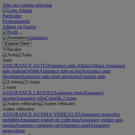
Aller au contenu principal
Particulier
Professionnels
Allianz en France
Assistance
Espace Client
Véhicules
Auto
ASSURANCE AUTO
Assurance auto Allianz
Allianz Assurance
auto malussé/résilié
Assurance auto au km
Assurance auto
électrique
Assurance auto semi autonome
Conseils auto
2 roues
ASSURANCE 2 ROUES
Assurance moto
Assurance
scooter
Assurance vélo
Conseils 2 roues
Autres véhicules
ASSURANCE AUTRES VÉHICULES
Assurance nouvelles
mobilités
Assurance voiture de collection
Assurance voiture sans
permis
Assurance camping-car
Assurance quad
Assurance
motoculteur